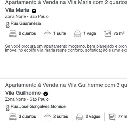
Apartamento à Venda na Vila Maria com 2 quartos
Vila Maria
-
Zona Norte - São Paulo
Rua Guaranésia
2 quartos
1 suíte
1 vaga
75 m²
Se você procura um apartamento moderno, bem planejado e pront
imóvel no ecolife vila maria reúne conforto, sofisticação e uma exc
Apartamento à Venda na Vila Guilherme com 3 qua
Vila Guilherme
-
Zona Norte - São Paulo
Rua José Gonçalves Gomide
3 quartos
2 suítes
2 vagas
77 m