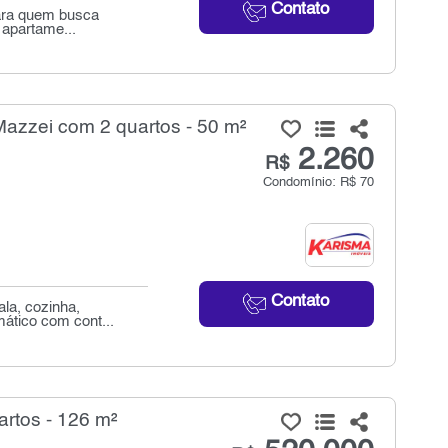
Contato
para quem busca
 apartame...
Mazzei com 2 quartos - 50 m²
2.260
R$
Condomínio: R$ 70
Contato
la, cozinha,
mático com cont...
artos - 126 m²