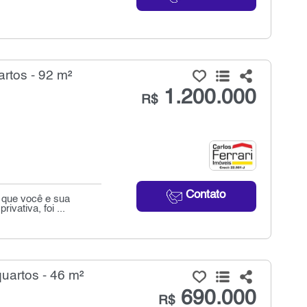
rtos - 92 m²
1.200.000
R$
Contato
 que você e sua
vativa, foi ...
uartos - 46 m²
690.000
R$