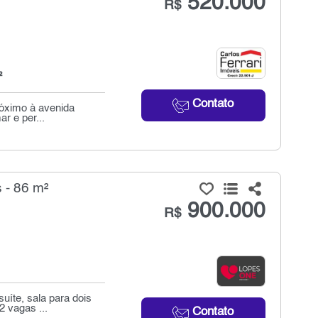
520.000
R$
²
Contato
róximo à avenida
r e per...
 - 86 m²
900.000
R$
uíte, sala para dois
 vagas ...
Contato