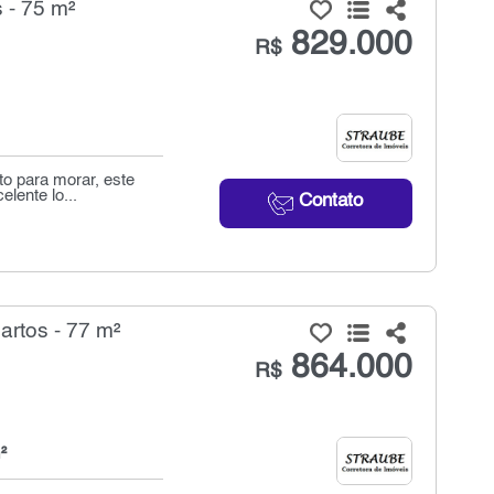
 - 75 m²
829.000
R$
o para morar, este
elente lo...
Contato
rtos - 77 m²
864.000
R$
²