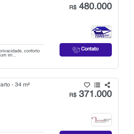
480.000
R$
Contato
rivacidade, conforto
 um im...
rto - 34 m²
371.000
R$