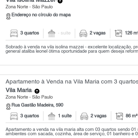
Vila Isolina Mazzei
-
Zona Norte - São Paulo
Endereço no círculo do mapa
3 quartos
- suíte
2 vagas
126 m
Sobrado à venda na vila isolina mazzei - excelente localização, p
general ataliba leonel ótima oportunidade para quem deseja reforma
Apartamento à Venda na Vila Maria com 3 quartos
Vila Maria
-
Zona Norte - São Paulo
Rua Gastão Madeira, 590
3 quartos
1 suíte
2 vagas
86 m²
Apartamento a venda na vila maria alta com 03 quartos sendo 01 s
ambientes com sacada, cozinha, área de serviço, 01 banheiro e 02