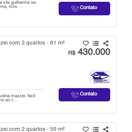
a vila guilherme se
rma, móv...
Contato
ei com 2 quartos - 61 m²
430.000
R$
Contato
olina mazzei, fácil
o ao c...
ei com 2 quartos - 59 m²