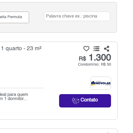
eita Permuta
1 quarto - 23 m²
1.300
R$
Condomínio: R$ 50
ideal para quem
 1 dormitór...
Contato