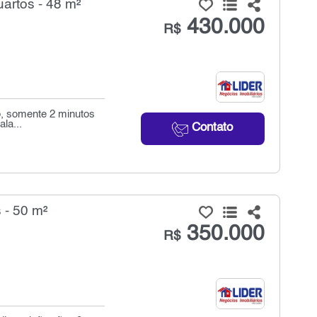
artos - 48 m²
430.000
R$
ô, somente 2 minutos
la...
Contato
 - 50 m²
350.000
R$