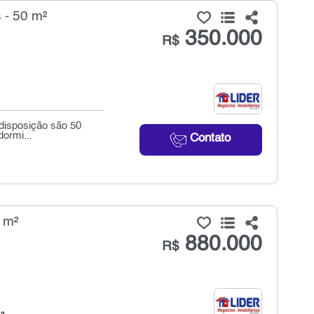
 - 50 m²
350.000
R$
 disposição são 50
dormi...
Contato
 m²
880.000
R$