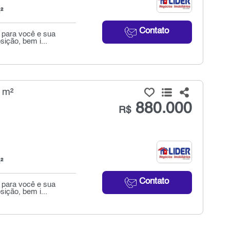
²
Contato
 para você e sua
sição, bem i...
 m²
880.000
R$
²
Contato
 para você e sua
sição, bem i...