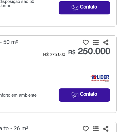
 disposição são 50
dormi...
Contato
- 50 m²
250.000
R$
R$ 275.000
Contato
nforto em ambiente
rto - 26 m²