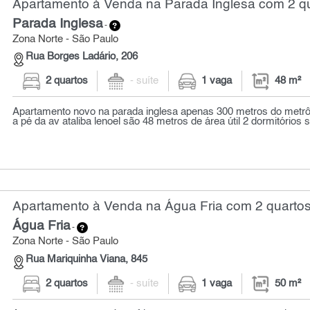
Apartamento à Venda na Parada Inglesa com 2 qu
Parada Inglesa
-
Zona Norte - São Paulo
Rua Borges Ladário, 206
2 quartos
- suíte
1 vaga
48 m²
Apartamento novo na parada inglesa apenas 300 metros do metr
a pé da av ataliba lenoel são 48 metros de área útil 2 dormitórios sa
Apartamento à Venda na Água Fria com 2 quartos
Água Fria
-
Zona Norte - São Paulo
Rua Mariquinha Viana, 845
2 quartos
- suíte
1 vaga
50 m²