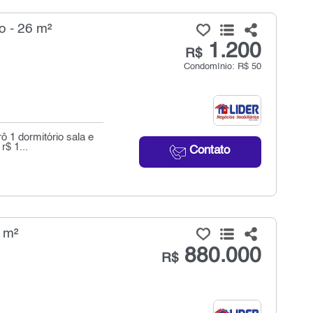
o - 26 m²
1.200
R$
Condomínio: R$ 50
 1 dormitório sala e
r$ 1...
Contato
 m²
880.000
R$