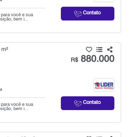
²
Contato
 para você e sua
sição, bem i...
 m²
880.000
R$
²
Contato
 para você e sua
sição, bem i...