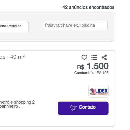
42 anúncios encontrados
eita Permuta
os - 40 m²
1.500
R$
Condomínio: R$ 195
metrô e shopping 2
annheiro ...
Contato