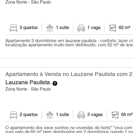
Zona Norte - São Paulo
3 quartos
1 suíte
1 vaga
62 m²
Apartamento 3 dormitórios em lauzane paulista - conforto, lazer 
localização apartamento muito bem distribuído, com 62 m² de área
Apartamento à Venda no Lauzane Paulista com 2 
Lauzane Paulista
-
Zona Norte - São Paulo
2 quartos
1 suíte
2 vagas
65 m²
O apartamento dos seus sonhos no vivendas do horto" "viva com 
num pato de 65 m² bem distribuídos em 2 dormitórios (sendo 1 suít