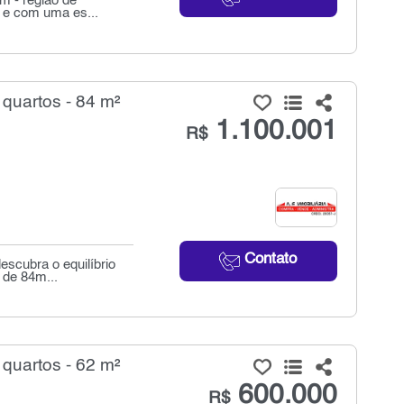
m - região de
o e com uma es...
quartos - 84 m²
1.100.001
R$
Contato
scubra o equilíbrio
 de 84m...
quartos - 62 m²
600.000
R$