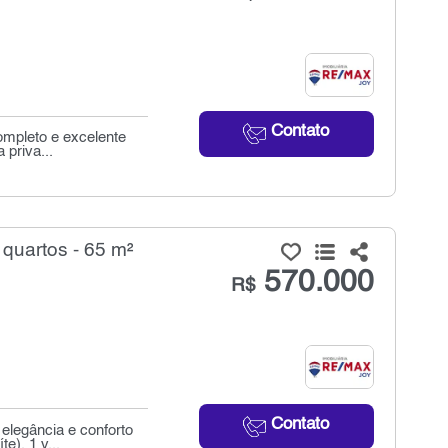
Contato
completo e excelente
 priva...
quartos - 65 m²
570.000
R$
Contato
elegância e conforto
e), 1 v...