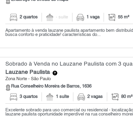
2 quartos
- suíte
1 vaga
55 m²
Apartamento à venda lauzane paulista apartamento bem distribuíd
busca conforto e praticidade! características do...
Sobrado à Venda no Lauzane Paulista com 3 quar
Lauzane Paulista
-
Zona Norte - São Paulo
Rua Conselheiro Moreira de Barros, 1636
3 quartos
1 suíte
2 vagas
80 m²
Excelente sobrado para uso comercial ou residencial - localizaçã
lauzane paulista oportunidade imperdível na rua conselheiro moreir