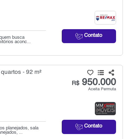
Contato
a quem busca
itórios aconc...
quartos - 92 m²
950.000
R$
Aceita Permuta
Contato
os planejados, sala
ejados, ...