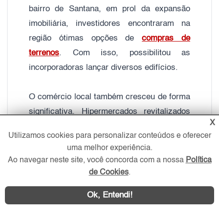
bairro de Santana, em prol da expansão
imobiliária, investidores encontraram na
região ótimas opções de
compras de
terrenos
. Com isso, possibilitou as
incorporadoras lançar diversos edifícios.
O comércio local também cresceu de forma
significativa. Hipermercados revitalizados
X
para captar clientes exigentes das regiões
Utilizamos cookies para personalizar conteúdos e oferecer
mais nobres, como
Santana
,
Mandaqui
,
uma melhor experiência.
Tremembé
dentre outros. Inaugurado em
Ao navegar neste site, você concorda com a nossa
Política
2007, o Santana Parque Shopping,
de Cookies
.
proporcionou valorização em todo o seu
Ok, Entendi!
entorno.