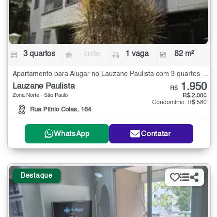
3 quartos
- suíte
1 vaga
82 m²
Apartamento para Alugar no Lauzane Paulista com 3 quartos - 82 m²
1.950
Lauzane Paulista
R$
Zona Norte - São Paulo
R$ 2.000
Condomínio: R$ 580
Rua Plínio Colas, 164
WhatsApp
Contatar
Destaque