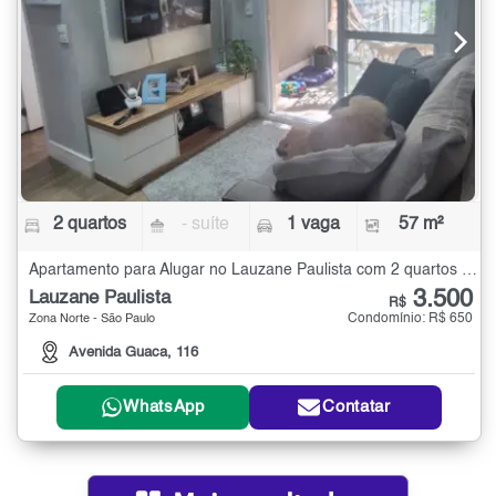
2 quartos
- suíte
1 vaga
57 m²
Apartamento para Alugar no Lauzane Paulista com 2 quartos - 57 m²
3.500
Lauzane Paulista
R$
Condomínio: R$ 650
Zona Norte - São Paulo
Avenida Guaca, 116
WhatsApp
Contatar