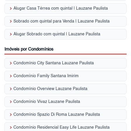
keyboard_arrow_right
Alugar Casa Térrea com quintal | Lauzane Paulista
keyboard_arrow_right
Sobrado com quintal para Venda | Lauzane Paulista
keyboard_arrow_right
Alugar Sobrado com quintal | Lauzane Paulista
Imóveis por Condomínios
keyboard_arrow_right
Condomínio City Santana Lauzane Paulista
keyboard_arrow_right
Condomínio Family Santana Imirim
keyboard_arrow_right
Condomínio Overview Lauzane Paulista
keyboard_arrow_right
Condomínio Vivaz Lauzane Paulista
keyboard_arrow_right
Condomínio Spazio Di Roma Lauzane Paulista
keyboard_arrow_right
Condomínio Residencial Easy Life Lauzane Paulista