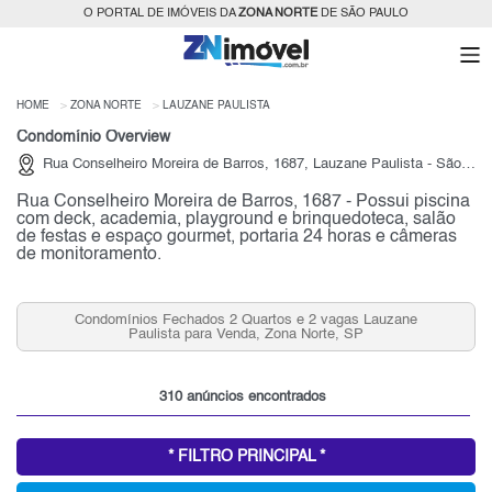
O PORTAL DE IMÓVEIS DA
ZONA NORTE
DE SÃO PAULO
HOME
ZONA NORTE
LAUZANE PAULISTA
Condomínio Overview
Rua Conselheiro Moreira de Barros, 1687, Lauzane Paulista - São Paulo
Rua Conselheiro Moreira de Barros, 1687 - Possui piscina
com deck, academia, playground e brinquedoteca, salão
de festas e espaço gourmet, portaria 24 horas e câmeras
de monitoramento.
agas Lauzane
Aluguel de Apartamentos 2 quartos, Lauzane P
e, SP
Zona Norte, SP
310 anúncios encontrados
* FILTRO PRINCIPAL *