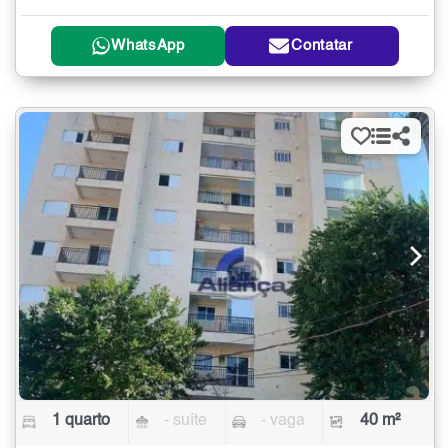
WhatsApp
Contatar
1 quarto
- suíte
- vaga
40 m²