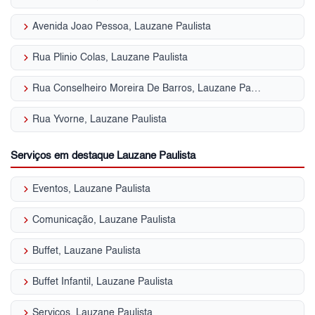
keyboard_arrow_right
Avenida Joao Pessoa, Lauzane Paulista
keyboard_arrow_right
Rua Plinio Colas, Lauzane Paulista
keyboard_arrow_right
Rua Conselheiro Moreira De Barros, Lauzane Paulista
keyboard_arrow_right
Rua Yvorne, Lauzane Paulista
Serviços em destaque Lauzane Paulista
keyboard_arrow_right
Eventos, Lauzane Paulista
keyboard_arrow_right
Comunicação, Lauzane Paulista
keyboard_arrow_right
Buffet, Lauzane Paulista
keyboard_arrow_right
Buffet Infantil, Lauzane Paulista
keyboard_arrow_right
Serviços, Lauzane Paulista