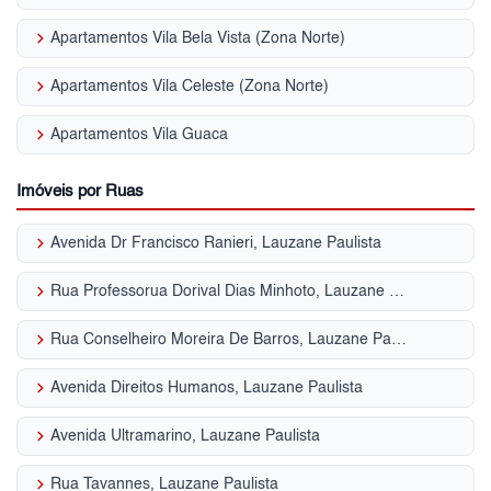
keyboard_arrow_right
Apartamentos Vila Bela Vista (Zona Norte)
keyboard_arrow_right
Apartamentos Vila Celeste (Zona Norte)
keyboard_arrow_right
Apartamentos Vila Guaca
Imóveis por Ruas
keyboard_arrow_right
Avenida Dr Francisco Ranieri, Lauzane Paulista
keyboard_arrow_right
Rua Professorua Dorival Dias Minhoto, Lauzane Paulista
keyboard_arrow_right
Rua Conselheiro Moreira De Barros, Lauzane Paulista
keyboard_arrow_right
Avenida Direitos Humanos, Lauzane Paulista
keyboard_arrow_right
Avenida Ultramarino, Lauzane Paulista
keyboard_arrow_right
Rua Tavannes, Lauzane Paulista