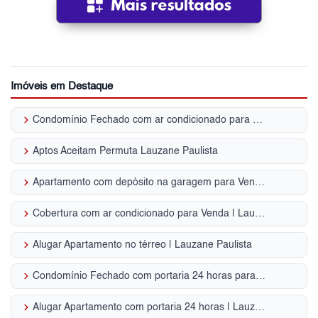
Imóveis em Destaque
keyboard_arrow_right
Condomínio Fechado com ar condicionado para Venda | Lauzane Paulista
keyboard_arrow_right
Aptos Aceitam Permuta Lauzane Paulista
keyboard_arrow_right
Apartamento com depósito na garagem para Venda | Lauzane Paulista
keyboard_arrow_right
Cobertura com ar condicionado para Venda | Lauzane Paulista
keyboard_arrow_right
Alugar Apartamento no térreo | Lauzane Paulista
keyboard_arrow_right
Condomínio Fechado com portaria 24 horas para Venda | Lauzane Paulista
keyboard_arrow_right
Alugar Apartamento com portaria 24 horas | Lauzane Paulista