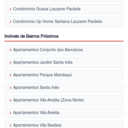
keyboard_arrow_right
Condomínio Guaca Lauzane Paulista
keyboard_arrow_right
Condomínio Up Home Santana Lauzane Paulista
Imóveis de Bairros Próximos
keyboard_arrow_right
Apartamentos Conjunto dos Bancários
keyboard_arrow_right
Apartamentos Jardim Santa Inês
keyboard_arrow_right
Apartamentos Parque Mandaqui
keyboard_arrow_right
Apartamentos Santa Inês
keyboard_arrow_right
Apartamentos Vila Amália (Zona Norte)
keyboard_arrow_right
Apartamentos Vila Amélia
keyboard_arrow_right
Apartamentos Vila Basileia