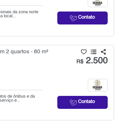
ionais da zona norte
 local...
Contato
m 2 quartos - 80 m²
2.500
R$
tos de ônibus e da
erviço e...
Contato