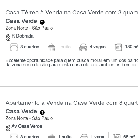
Casa Térrea à Venda na Casa Verde com 3 quarto
Casa Verde
-
Zona Norte - São Paulo
R Dobrada
3 quartos
- suíte
4 vagas
180 m
Excelente oportunidade para quem busca morar em um dos bairro
da zona norte de são paulo. esta casa oferece ambientes bem distr
Apartamento à Venda na Casa Verde com 3 quart
Casa Verde
-
Zona Norte - São Paulo
Av Casa Verde
3 quartos
1 suíte
1 vaga
66 m²