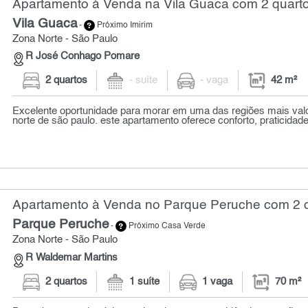
Apartamento à Venda na Vila Guaca com 2 quarto
Vila Guaca
-
Próximo Imirim
Zona Norte - São Paulo
R José Conhago Pomare
2 quartos
- suíte
- vaga
42 m²
Excelente oportunidade para morar em uma das regiões mais val
norte de são paulo. este apartamento oferece conforto, praticidade 
Apartamento à Venda no Parque Peruche com 2 q
Parque Peruche
-
Próximo Casa Verde
Zona Norte - São Paulo
R Waldemar Martins
2 quartos
1 suíte
1 vaga
70 m²