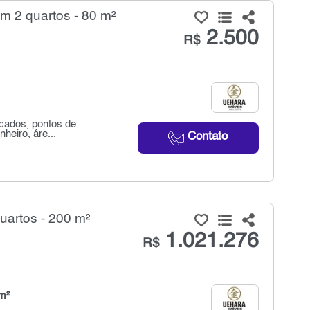
m 2 quartos - 80 m²
2.500
R$
cados, pontos de
heiro, áre...
Contato
uartos - 200 m²
1.021.276
R$
m²