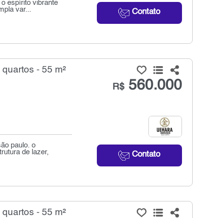
o espírito vibrante
pla var...
Contato
quartos - 55 m²
560.000
R$
ão paulo. o
rutura de lazer,
Contato
quartos - 55 m²