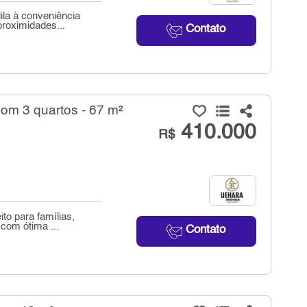
ila à conveniência
roximidades...
Contato
om 3 quartos - 67 m²
410.000
R$
to para famílias,
 com ótima ...
Contato