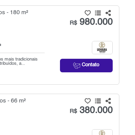
s - 180 m²
980.000
R$
²
s mais tradicionais
ibuídos, a...
Contato
os - 66 m²
380.000
R$