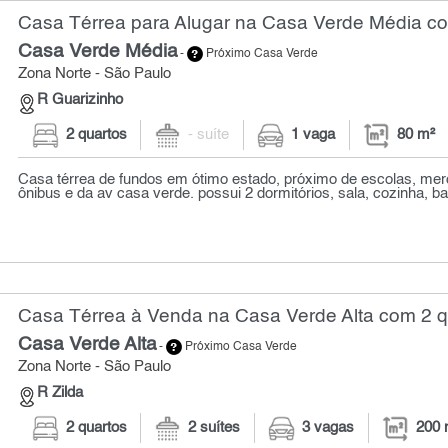
Casa Térrea para Alugar na Casa Verde Média co
Casa Verde Média
-
Próximo Casa Verde
Zona Norte - São Paulo
R Guarizinho
2 quartos
- suíte
1 vaga
80 m²
Casa térrea de fundos em ótimo estado, próximo de escolas, mer
ônibus e da av casa verde. possui 2 dormitórios, sala, cozinha, ban
Casa Térrea à Venda na Casa Verde Alta com 2 q
Casa Verde Alta
-
Próximo Casa Verde
Zona Norte - São Paulo
R Zilda
2 quartos
2 suítes
3 vagas
200 