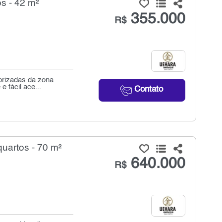
s - 42 m²
355.000
R$
orizadas da zona
e fácil ace...
Contato
uartos - 70 m²
640.000
R$