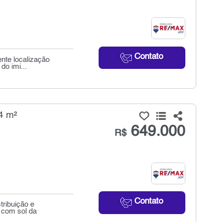
Contato
ente localização
do imi...
4 m²
649.000
R$
Contato
tribuição e
, com sol da