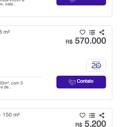
nida imirim e
, sala...
3 m²
570.000
R$
Contato
 93m², com 3
e de...
- 150 m²
5.200
R$