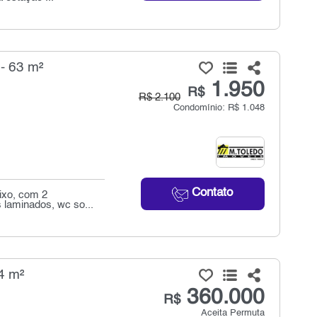
- 63 m²
1.950
R$
R$ 2.100
Condomínio: R$ 1.048
Contato
ixo, com 2
s laminados, wc so...
4 m²
360.000
R$
Aceita Permuta