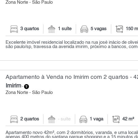
Zona Norte - São Paulo
3 quartos
1 suíte
5 vagas
150 m
Excelente imóvel residencial localizado na rua josé inácio de olivei
são paulo/sp, travessa da avenida imirim, próximo a bancos, comé
Apartamento à Venda no Imirim com 2 quartos - 4
Imirim
-
Zona Norte - São Paulo
2 quartos
- suíte
1 vaga
42 m²
Apartamento novo 42m², com 2 dormitórios, varanda, e uma localiz
apenas 400 metros do santana parque shopping e a 15 minutos da