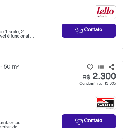
Contato
o 1 suíte, 2
l é funcional ...
- 50 m²
2.300
R$
Condomínio: R$ 805
Contato
 ambientes,
mbutido, ...