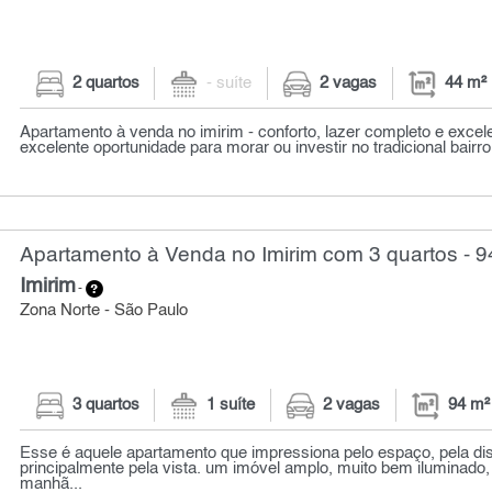
2 quartos
- suíte
2 vagas
44 m²
Apartamento à venda no imirim - conforto, lazer completo e excel
excelente oportunidade para morar ou investir no tradicional bairro 
Apartamento à Venda no Imirim com 3 quartos - 9
Imirim
-
Zona Norte - São Paulo
3 quartos
1 suíte
2 vagas
94 m²
Esse é aquele apartamento que impressiona pelo espaço, pela dis
principalmente pela vista. um imóvel amplo, muito bem iluminado
manhã...