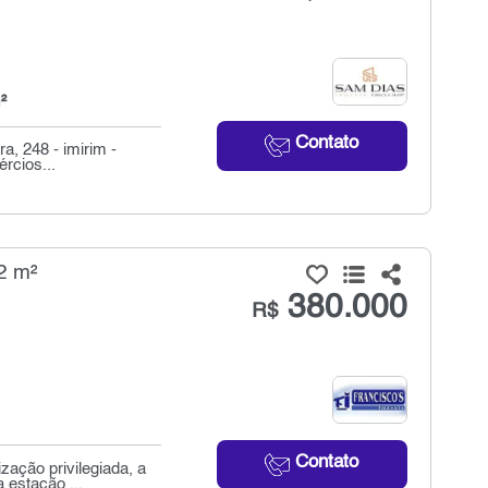
²
Contato
ra, 248 - imirim -
rcios...
2 m²
380.000
R$
Contato
ação privilegiada, a
 estação ...