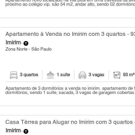
Apartamento novo localizado na vila pitta em uma travessa da ave
próximo ao colégio vip. são 54 m2, andar alto, sendo 02 dormitórios
Apartamento à Venda no Imirim com 3 quartos - 9
Imirim
-
Zona Norte - São Paulo
3 quartos
1 suíte
3 vagas
93 m²
Apartamento de 3 dormitórios a venda no imirim. apartamento de
dormitórios, sendo 1 suíte, sacada, 3 vagas de garagem cobertas 
Casa Térrea para Alugar no Imirim com 3 quartos 
Imirim
-