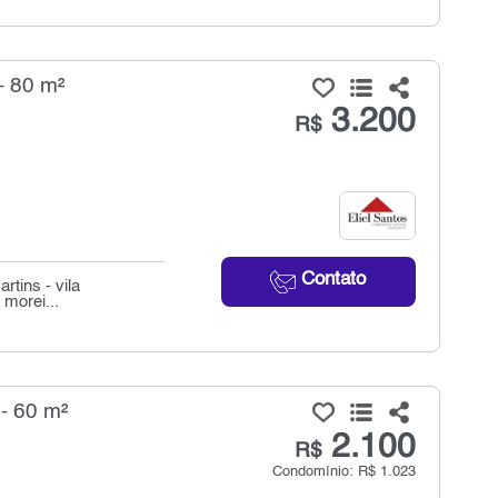
- 80 m²
3.200
R$
Contato
rtins - vila
 morei...
- 60 m²
2.100
R$
Condomínio: R$ 1.023