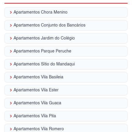
keyboard_arrow_right
Apartamentos Chora Menino
keyboard_arrow_right
Apartamentos Conjunto dos Bancários
keyboard_arrow_right
Apartamentos Jardim do Colégio
keyboard_arrow_right
Apartamentos Parque Peruche
keyboard_arrow_right
Apartamentos Sítio do Mandaqui
keyboard_arrow_right
Apartamentos Vila Basileia
keyboard_arrow_right
Apartamentos Vila Ester
keyboard_arrow_right
Apartamentos Vila Guaca
keyboard_arrow_right
Apartamentos Vila Pita
keyboard_arrow_right
Apartamentos Vila Romero