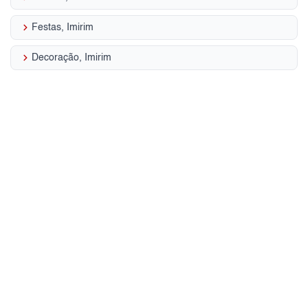
keyboard_arrow_right
Festas, Imirim
keyboard_arrow_right
Decoração, Imirim