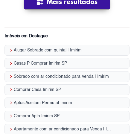
Imóveis em Destaque
keyboard_arrow_right
Alugar Sobrado com quintal | Imirim
keyboard_arrow_right
Casas P Comprar Imirim SP
keyboard_arrow_right
Sobrado com ar condicionado para Venda | Imirim
keyboard_arrow_right
Comprar Casa Imirim SP
keyboard_arrow_right
Aptos Aceitam Permuta| Imirim
keyboard_arrow_right
Comprar Apto Imirim SP
keyboard_arrow_right
Apartamento com ar condicionado para Venda | Imirim