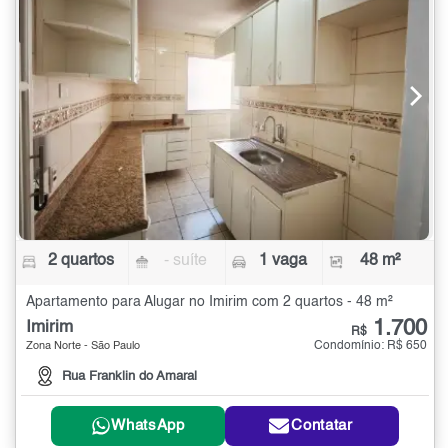
2 quartos
- suíte
1 vaga
48 m²
Apartamento para Alugar no Imirim com 2 quartos - 48 m²
1.700
Imirim
R$
Condomínio: R$ 650
Zona Norte - São Paulo
Rua Franklin do Amaral
WhatsApp
Contatar