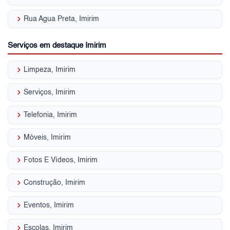
keyboard_arrow_right
Rua Agua Preta, Imirim
Serviços em destaque Imirim
keyboard_arrow_right
Limpeza, Imirim
keyboard_arrow_right
Serviços, Imirim
keyboard_arrow_right
Telefonia, Imirim
keyboard_arrow_right
Móveis, Imirim
keyboard_arrow_right
Fotos E Vídeos, Imirim
keyboard_arrow_right
Construção, Imirim
keyboard_arrow_right
Eventos, Imirim
keyboard_arrow_right
Escolas, Imirim