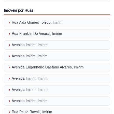
Imóveis por Ruas
keyboard_arrow_right
Rua Aida Gomes Toledo, Imirim
keyboard_arrow_right
Rua Franklin Do Amaral, Imirim
keyboard_arrow_right
Avenida Imirim, Imirim
keyboard_arrow_right
Avenida Imirim, Imirim
keyboard_arrow_right
Avenida Engenheiro Caetano Alvares, Imirim
keyboard_arrow_right
Avenida Imirim, Imirim
keyboard_arrow_right
Avenida Imirim, Imirim
keyboard_arrow_right
Avenida Imirim, Imirim
keyboard_arrow_right
Rua Paulo Ravelli, Imirim