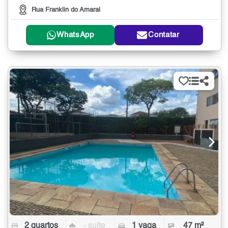
Rua Franklin do Amaral
WhatsApp
Contatar
2 quartos
- suíte
1 vaga
47 m²