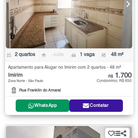
2 quartos
- suíte
1 vaga
48 m²
Apartamento para Alugar no Imirim com 2 quartos - 48 m²
1.700
Imirim
R$
Condomínio: R$ 650
Zona Norte - São Paulo
Rua Franklin do Amaral
WhatsApp
Contatar