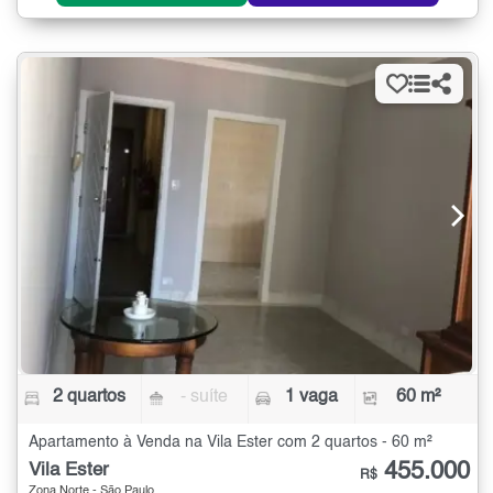
2 quartos
- suíte
1 vaga
60 m²
Apartamento à Venda na Vila Ester com 2 quartos - 60 m²
455.000
Vila Ester
R$
Zona Norte - São Paulo