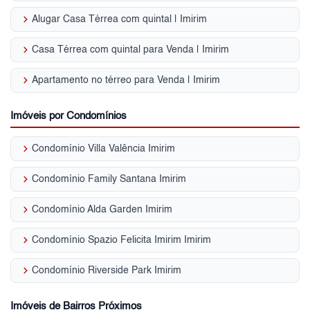
keyboard_arrow_right
Alugar Casa Térrea com quintal | Imirim
keyboard_arrow_right
Casa Térrea com quintal para Venda | Imirim
keyboard_arrow_right
Apartamento no térreo para Venda | Imirim
Imóveis por Condomínios
keyboard_arrow_right
Condomínio Villa Valência Imirim
keyboard_arrow_right
Condomínio Family Santana Imirim
keyboard_arrow_right
Condomínio Alda Garden Imirim
keyboard_arrow_right
Condomínio Spazio Felicita Imirim Imirim
keyboard_arrow_right
Condomínio Riverside Park Imirim
Imóveis de Bairros Próximos