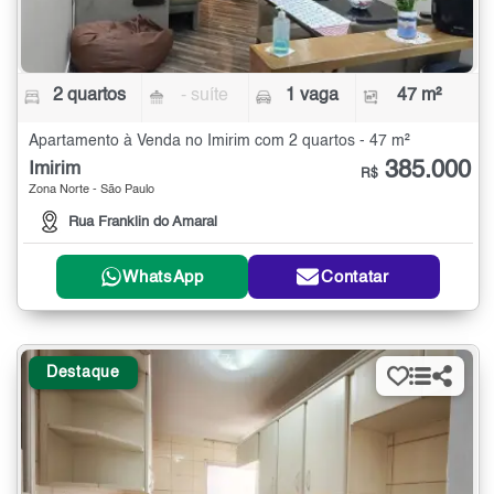
2 quartos
- suíte
1 vaga
47 m²
Apartamento à Venda no Imirim com 2 quartos - 47 m²
385.000
Imirim
R$
Zona Norte - São Paulo
Rua Franklin do Amaral
WhatsApp
Contatar
Destaque