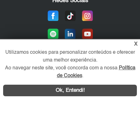
Redes Sociais
X
Utilizamos cookies para personalizar conteúdos e oferecer
uma melhor experiência.
Área exclusiva aos anunciantes,
Ao navegar neste site, você concorda com a nossa
Política
acesse sua conta:
de Cookies
.
Ok, Entendi!