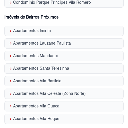
keyboard_arrow_right
Condomínio Parque Princípes Vila Romero
Imóveis de Bairros Próximos
keyboard_arrow_right
Apartamentos Imirim
keyboard_arrow_right
Apartamentos Lauzane Paulista
keyboard_arrow_right
Apartamentos Mandaqui
keyboard_arrow_right
Apartamentos Santa Teresinha
keyboard_arrow_right
Apartamentos Vila Basileia
keyboard_arrow_right
Apartamentos Vila Celeste (Zona Norte)
keyboard_arrow_right
Apartamentos Vila Guaca
keyboard_arrow_right
Apartamentos Vila Roque