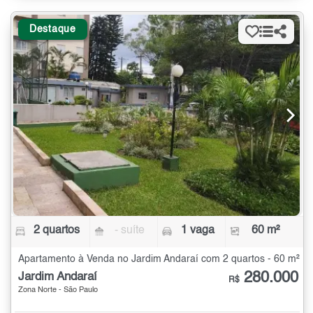
Destaque
2 quartos
- suíte
1 vaga
60 m²
Apartamento à Venda no Jardim Andaraí com 2 quartos - 60 m²
280.000
Jardim Andaraí
R$
Zona Norte - São Paulo