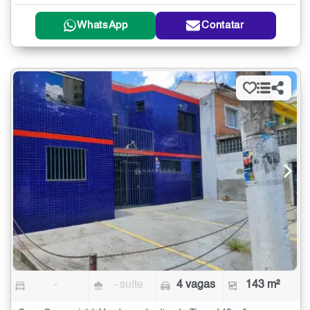
WhatsApp
Contatar
-
- suíte
4 vagas
143 m²