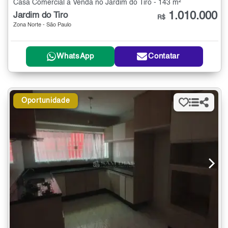
Casa Comercial à Venda no Jardim do Tiro - 143 m²
1.010.000
Jardim do Tiro
R$
Zona Norte - São Paulo
WhatsApp
Contatar
Oportunidade