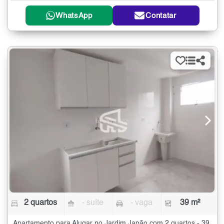
WhatsApp
Contatar
2 quartos
- suíte
- vaga
39 m²
Apartamento para Alugar no Jardim Japão com 2 quartos - 39 m²