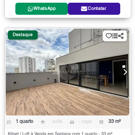
WhatsApp
Contatar
Destaque
1 quarto
- suíte
- vaga
33 m²
Kitnet / Loft à Venda em Santana com 1 quarto - 33 m²