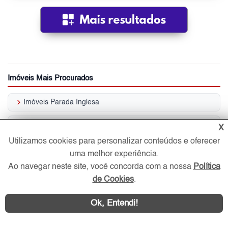
Imóveis Mais Procurados
keyboard_arrow_right
Imóveis Parada Inglesa
keyboard_arrow_right
Imóveis Santana
X
Utilizamos cookies para personalizar conteúdos e oferecer
keyboard_arrow_right
Imóveis Vila Mazzei
uma melhor experiência.
Ao navegar neste site, você concorda com a nossa
Política
keyboard_arrow_right
Imóveis Imirim
de Cookies
.
keyboard_arrow_right
Imóveis Vila Isolina Mazzei
Ok, Entendi!
keyboard_arrow_right
Imóveis Casa Verde