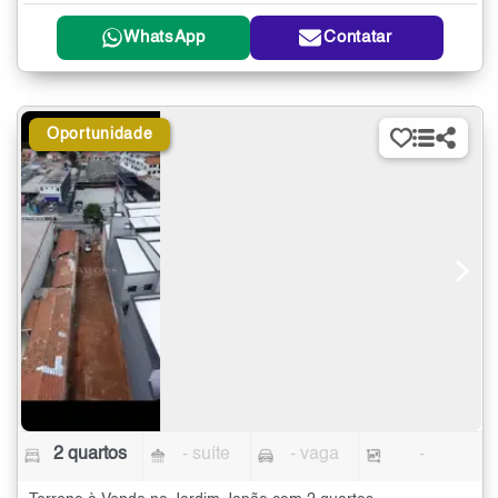
WhatsApp
Contatar
Oportunidade
2 quartos
- suíte
- vaga
-