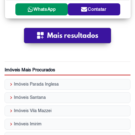
WhatsApp
Contatar
Imóveis Mais Procurados
keyboard_arrow_right
Imóveis Parada Inglesa
keyboard_arrow_right
Imóveis Santana
keyboard_arrow_right
Imóveis Vila Mazzei
keyboard_arrow_right
Imóveis Imirim