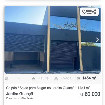
-
- suíte
- vaga
1454 m²
Galpão / Salão para Alugar no Jardim Guançã - 1454 m²
60.000
Jardim Guançã
R$
Zona Norte - São Paulo