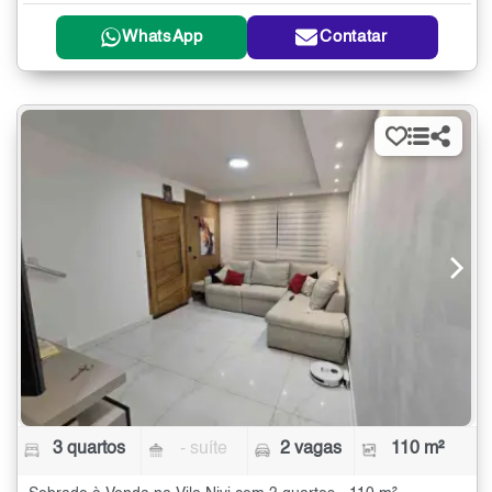
WhatsApp
Contatar
3 quartos
- suíte
2 vagas
110 m²