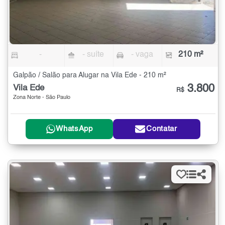
-
- suíte
- vaga
210 m²
Galpão / Salão para Alugar na Vila Ede - 210 m²
3.800
Vila Ede
R$
Zona Norte - São Paulo
WhatsApp
Contatar