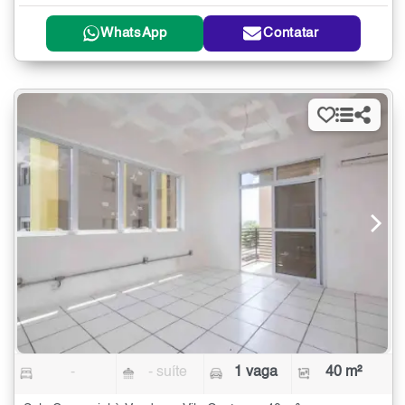
WhatsApp
Contatar
-
- suíte
1 vaga
40 m²