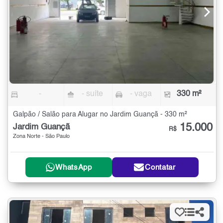
-
- suíte
- vaga
330 m²
Galpão / Salão para Alugar no Jardim Guançã - 330 m²
15.000
Jardim Guançã
R$
Zona Norte - São Paulo
WhatsApp
Contatar