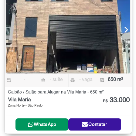
-
- suíte
- vaga
650 m²
Galpão / Salão para Alugar na Vila Maria - 650 m²
33.000
Vila Maria
R$
Zona Norte - São Paulo
WhatsApp
Contatar