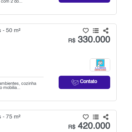
 com 2 do...
 - 50 m²
330.000
R$
Contato
 ambientes, cozinha
 mobilia...
 - 75 m²
420.000
R$