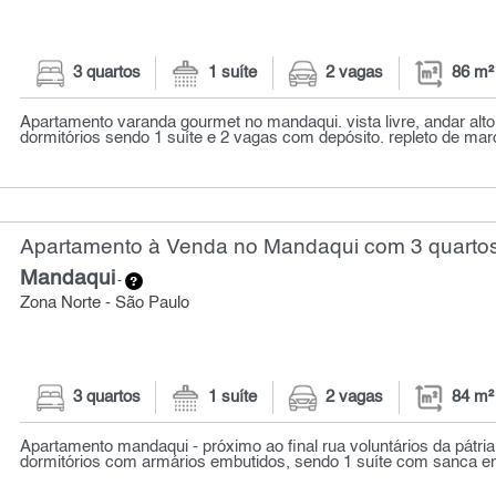
3 quartos
1 suíte
2 vagas
86 m²
Apartamento varanda gourmet no mandaqui. vista livre, andar alto 
dormitórios sendo 1 suíte e 2 vagas com depósito. repleto de marc
Apartamento à Venda no Mandaqui com 3 quartos
Mandaqui
-
Zona Norte - São Paulo
3 quartos
1 suíte
2 vagas
84 m²
Apartamento mandaqui - próximo ao final rua voluntários da pátria 
dormitórios com armários embutidos, sendo 1 suíte com sanca em