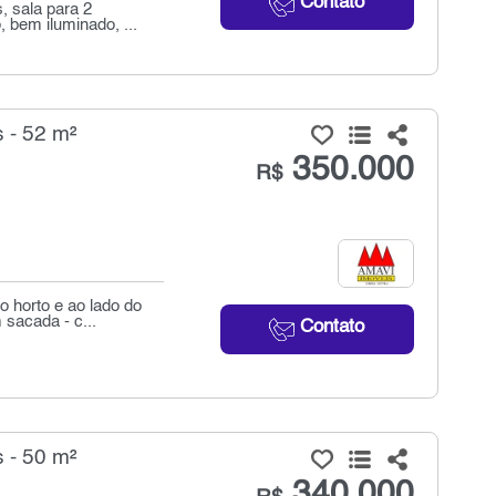
Contato
 sala para 2
 bem iluminado, ...
 - 52 m²
350.000
R$
o horto e ao lado do
sacada - c...
Contato
 - 50 m²
340.000