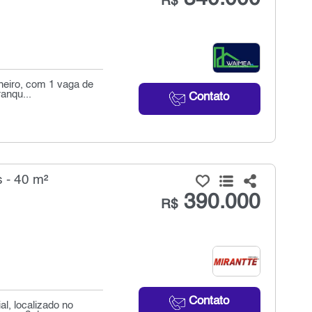
R$
nheiro, com 1 vaga de
anqu...
Contato
 - 40 m²
390.000
R$
Contato
al, localizado no