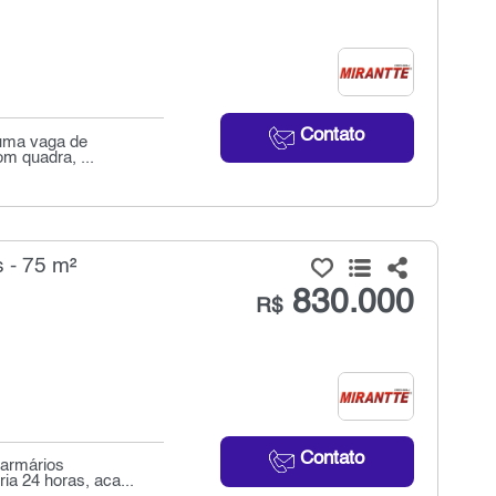
Contato
 uma vaga de
om quadra, ...
 - 75 m²
830.000
R$
Contato
 armários
ia 24 horas, aca...