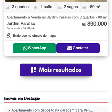
3 quartos
1 suíte
2 vagas
80 m²
Apartamento à Venda no Jardim Paraíso com 3 quartos - 80 m²
890.000
Jardim Paraíso
R$
Zona Norte - São Paulo
Endereço no círculo do mapa
WhatsApp
Contatar
Imóveis em Destaque
keyboard_arrow_right
Apartamento com depósito na garagem para Venda | Mandaqui