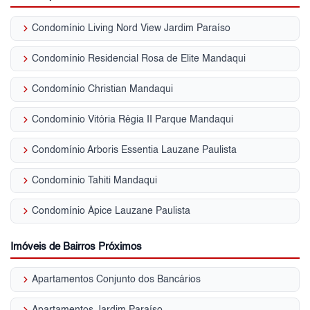
keyboard_arrow_right
Condomínio Living Nord View Jardim Paraíso
keyboard_arrow_right
Condomínio Residencial Rosa de Elite Mandaqui
keyboard_arrow_right
Condomínio Christian Mandaqui
keyboard_arrow_right
Condomínio Vitória Régia II Parque Mandaqui
keyboard_arrow_right
Condomínio Arboris Essentia Lauzane Paulista
keyboard_arrow_right
Condomínio Tahiti Mandaqui
keyboard_arrow_right
Condomínio Ápice Lauzane Paulista
Imóveis de Bairros Próximos
keyboard_arrow_right
Apartamentos Conjunto dos Bancários
keyboard_arrow_right
Apartamentos Jardim Paraíso