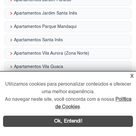
keyboard_arrow_right
Apartamentos Jardim Santa Inês
keyboard_arrow_right
Apartamentos Parque Mandaqui
keyboard_arrow_right
Apartamentos Santa Inês
keyboard_arrow_right
Apartamentos Vila Aurora (Zona Norte)
keyboard_arrow_right
Apartamentos Vila Guaca
X
keyboard_arrow_right
Apartamentos Vila Vitório Mazzei
Utilizamos cookies para personalizar conteúdos e oferecer
uma melhor experiência.
keyboard_arrow_right
Casas Alto de Santana
Ao navegar neste site, você concorda com a nossa
Política
keyboard_arrow_right
Casas Conjunto dos Bancários
de Cookies
.
Ok, Entendi!
Imóveis por Ruas