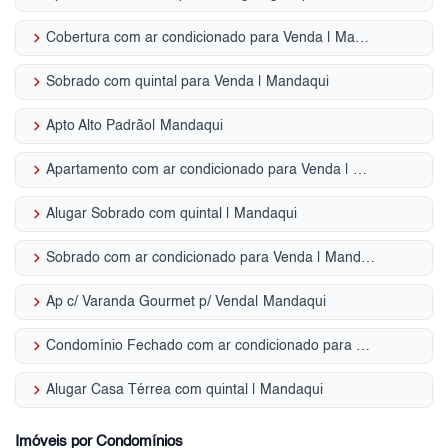
keyboard_arrow_right
Cobertura com ar condicionado para Venda | Mandaqui
keyboard_arrow_right
Sobrado com quintal para Venda | Mandaqui
keyboard_arrow_right
Apto Alto Padrão| Mandaqui
keyboard_arrow_right
Apartamento com ar condicionado para Venda | Mandaqui
keyboard_arrow_right
Alugar Sobrado com quintal | Mandaqui
keyboard_arrow_right
Sobrado com ar condicionado para Venda | Mandaqui
keyboard_arrow_right
Ap c/ Varanda Gourmet p/ Venda| Mandaqui
keyboard_arrow_right
Condomínio Fechado com ar condicionado para Venda | Mandaqui
keyboard_arrow_right
Alugar Casa Térrea com quintal | Mandaqui
Imóveis por Condomínios