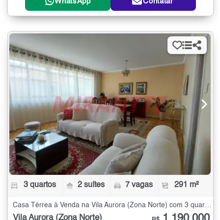
WhatsApp
Contatar
3 quartos
2 suítes
7 vagas
291 m²
Casa Térrea à Venda na Vila Aurora (Zona Norte) com 3 quartos - 291 m²
1.190.000
Vila Aurora (Zona Norte)