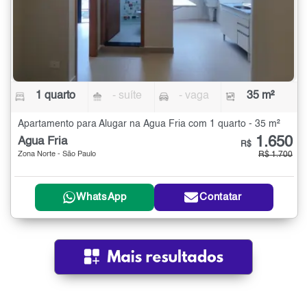
1 quarto
- suíte
- vaga
35 m²
Apartamento para Alugar na Água Fria com 1 quarto - 35 m²
1.650
Água Fria
R$
Zona Norte - São Paulo
R$ 1.700
WhatsApp
Contatar