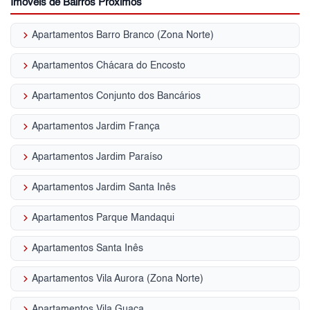
Imóveis de Bairros Próximos
keyboard_arrow_right
Apartamentos Barro Branco (Zona Norte)
keyboard_arrow_right
Apartamentos Chácara do Encosto
keyboard_arrow_right
Apartamentos Conjunto dos Bancários
keyboard_arrow_right
Apartamentos Jardim França
keyboard_arrow_right
Apartamentos Jardim Paraíso
keyboard_arrow_right
Apartamentos Jardim Santa Inês
keyboard_arrow_right
Apartamentos Parque Mandaqui
keyboard_arrow_right
Apartamentos Santa Inês
keyboard_arrow_right
Apartamentos Vila Aurora (Zona Norte)
keyboard_arrow_right
Apartamentos Vila Guaca