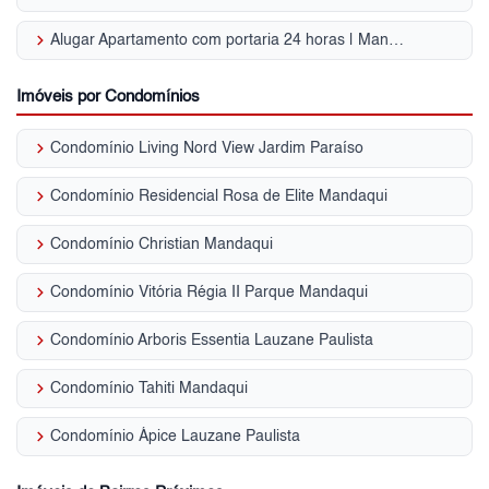
keyboard_arrow_right
Alugar Apartamento com portaria 24 horas | Mandaqui
Imóveis por Condomínios
keyboard_arrow_right
Condomínio Living Nord View Jardim Paraíso
keyboard_arrow_right
Condomínio Residencial Rosa de Elite Mandaqui
keyboard_arrow_right
Condomínio Christian Mandaqui
keyboard_arrow_right
Condomínio Vitória Régia II Parque Mandaqui
keyboard_arrow_right
Condomínio Arboris Essentia Lauzane Paulista
keyboard_arrow_right
Condomínio Tahiti Mandaqui
keyboard_arrow_right
Condomínio Ápice Lauzane Paulista