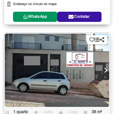
Endereço no círculo do mapa
WhatsApp
Contatar
1 quarto
- suíte
- vaga
38 m²