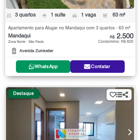
3 quartos
1 suíte
1 vaga
63 m²
Apartamento para Alugar no Mandaqui com 3 quartos - 63 m²
2.500
Mandaqui
R$
Condomínio: R$ 820
Zona Norte - São Paulo
Avenida Zumkeller
WhatsApp
Contatar
Destaque