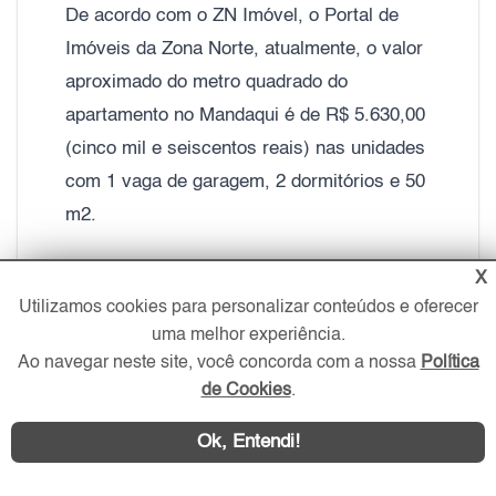
De acordo com o ZN Imóvel, o Portal de
Imóveis da Zona Norte, atualmente, o valor
aproximado do metro quadrado do
apartamento no Mandaqui é de R$ 5.630,00
(cinco mil e seiscentos reais) nas unidades
com 1 vaga de garagem, 2 dormitórios e 50
m2.
X
Já os apartamentos no Mandaqui com 3
Utilizamos cookies para personalizar conteúdos e oferecer
dormitórios e duas vagas de garagem, o
uma melhor experiência.
valor do metro quadrado gira em torno de
Ao navegar neste site, você concorda com a nossa
Política
R$ 6.600,00 (seis mil e seiscentos reais).
de Cookies
.
Ok, Entendi!
As
casas à venda no Mandaqui
também
são destaques na região e a média do valor