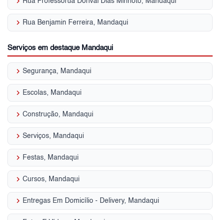
keyboard_arrow_right
Rua Professorua Dorival Dias Minhoto, Mandaqui
keyboard_arrow_right
Rua Benjamin Ferreira, Mandaqui
Serviços em destaque Mandaqui
keyboard_arrow_right
Segurança, Mandaqui
keyboard_arrow_right
Escolas, Mandaqui
keyboard_arrow_right
Construção, Mandaqui
keyboard_arrow_right
Serviços, Mandaqui
keyboard_arrow_right
Festas, Mandaqui
keyboard_arrow_right
Cursos, Mandaqui
keyboard_arrow_right
Entregas Em Domicílio - Delivery, Mandaqui