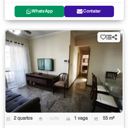
WhatsApp
Contatar
2 quartos
- suíte
1 vaga
55 m²