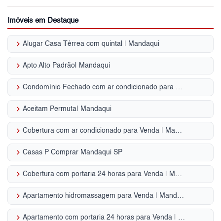
Imóveis em Destaque
keyboard_arrow_right
Alugar Casa Térrea com quintal | Mandaqui
keyboard_arrow_right
Apto Alto Padrão| Mandaqui
keyboard_arrow_right
Condomínio Fechado com ar condicionado para Venda | Mandaqui
keyboard_arrow_right
Aceitam Permuta| Mandaqui
keyboard_arrow_right
Cobertura com ar condicionado para Venda | Mandaqui
keyboard_arrow_right
Casas P Comprar Mandaqui SP
keyboard_arrow_right
Cobertura com portaria 24 horas para Venda | Mandaqui
keyboard_arrow_right
Apartamento hidromassagem para Venda | Mandaqui
keyboard_arrow_right
Apartamento com portaria 24 horas para Venda | Mandaqui