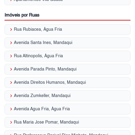
Imóveis por Ruas
keyboard_arrow_right
Rua Rubiacea, Água Fria
keyboard_arrow_right
Avenida Santa Ines, Mandaqui
keyboard_arrow_right
Rua Altinopolis, Água Fria
keyboard_arrow_right
Avenida Parada Pinto, Mandaqui
keyboard_arrow_right
Avenida Direitos Humanos, Mandaqui
keyboard_arrow_right
Avenida Zumkeller, Mandaqui
keyboard_arrow_right
Avenida Agua Fria, Água Fria
keyboard_arrow_right
Rua Maria Jose Pomar, Mandaqui