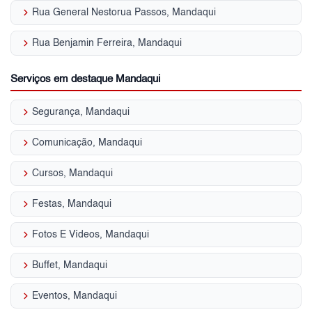
keyboard_arrow_right
Rua General Nestorua Passos, Mandaqui
keyboard_arrow_right
Rua Benjamin Ferreira, Mandaqui
Serviços em destaque Mandaqui
keyboard_arrow_right
Segurança, Mandaqui
keyboard_arrow_right
Comunicação, Mandaqui
keyboard_arrow_right
Cursos, Mandaqui
keyboard_arrow_right
Festas, Mandaqui
keyboard_arrow_right
Fotos E Vídeos, Mandaqui
keyboard_arrow_right
Buffet, Mandaqui
keyboard_arrow_right
Eventos, Mandaqui