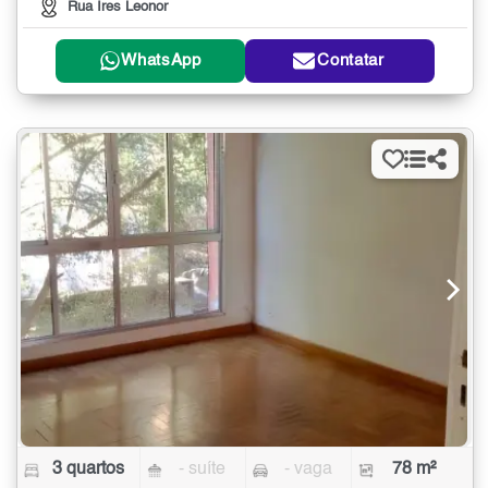
Rua Ires Leonor
WhatsApp
Contatar
3 quartos
- suíte
- vaga
78 m²