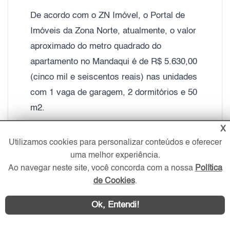
De acordo com o ZN Imóvel, o Portal de
Imóveis da Zona Norte, atualmente, o valor
aproximado do metro quadrado do
apartamento no Mandaqui é de R$ 5.630,00
(cinco mil e seiscentos reais) nas unidades
com 1 vaga de garagem, 2 dormitórios e 50
m2.
X
Já os apartamentos no Mandaqui com 3
Utilizamos cookies para personalizar conteúdos e oferecer
dormitórios e duas vagas de garagem, o
uma melhor experiência.
Ao navegar neste site, você concorda com a nossa
Política
valor do metro quadrado gira em torno de
de Cookies
.
R$ 6.600,00 (seis mil e seiscentos reais).
Ok, Entendi!
As
casas à venda no Mandaqui
também