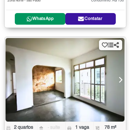
Condomínio: R$ 150
Zona Norte - São Paulo
WhatsApp
Contatar
2 quartos
- suíte
1 vaga
78 m²