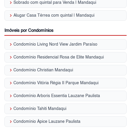
keyboard_arrow_right
Sobrado com quintal para Venda | Mandaqui
keyboard_arrow_right
Alugar Casa Térrea com quintal | Mandaqui
Imóveis por Condomínios
keyboard_arrow_right
Condomínio Living Nord View Jardim Paraíso
keyboard_arrow_right
Condomínio Residencial Rosa de Elite Mandaqui
keyboard_arrow_right
Condomínio Christian Mandaqui
keyboard_arrow_right
Condomínio Vitória Régia II Parque Mandaqui
keyboard_arrow_right
Condomínio Arboris Essentia Lauzane Paulista
keyboard_arrow_right
Condomínio Tahiti Mandaqui
keyboard_arrow_right
Condomínio Ápice Lauzane Paulista