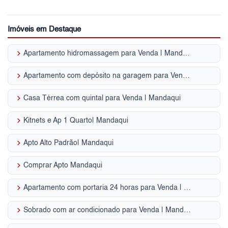
Imóveis em Destaque
keyboard_arrow_right
Apartamento hidromassagem para Venda | Mandaqui
keyboard_arrow_right
Apartamento com depósito na garagem para Venda | Mandaqui
keyboard_arrow_right
Casa Térrea com quintal para Venda | Mandaqui
keyboard_arrow_right
Kitnets e Ap 1 Quarto| Mandaqui
keyboard_arrow_right
Apto Alto Padrão| Mandaqui
keyboard_arrow_right
Comprar Apto Mandaqui
keyboard_arrow_right
Apartamento com portaria 24 horas para Venda | Mandaqui
keyboard_arrow_right
Sobrado com ar condicionado para Venda | Mandaqui