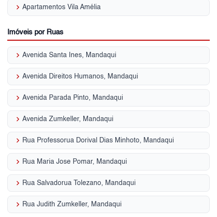
keyboard_arrow_right
Apartamentos Vila Amélia
Imóveis por Ruas
keyboard_arrow_right
Avenida Santa Ines, Mandaqui
keyboard_arrow_right
Avenida Direitos Humanos, Mandaqui
keyboard_arrow_right
Avenida Parada Pinto, Mandaqui
keyboard_arrow_right
Avenida Zumkeller, Mandaqui
keyboard_arrow_right
Rua Professorua Dorival Dias Minhoto, Mandaqui
keyboard_arrow_right
Rua Maria Jose Pomar, Mandaqui
keyboard_arrow_right
Rua Salvadorua Tolezano, Mandaqui
keyboard_arrow_right
Rua Judith Zumkeller, Mandaqui