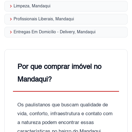
keyboard_arrow_right
Limpeza, Mandaqui
keyboard_arrow_right
Profissionais Liberais, Mandaqui
keyboard_arrow_right
Entregas Em Domicílio - Delivery, Mandaqui
Por que comprar imóvel no
Mandaqui?
Os paulistanos que buscam qualidade de
vida, conforto, infraestrutura e contato com
a natureza podem encontrar essas
características no bairro do Mandaqui,