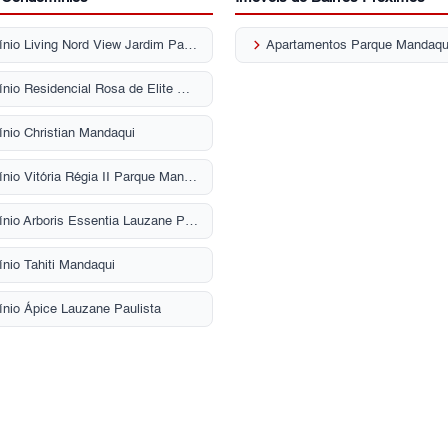
keyboard_arrow_right
Condomínio Living Nord View Jardim Paraíso
Apartamentos Parque Mandaqu
Condomínio Residencial Rosa de Elite Mandaqui
nio Christian Mandaqui
Condomínio Vitória Régia II Parque Mandaqui
Condomínio Arboris Essentia Lauzane Paulista
nio Tahiti Mandaqui
nio Ápice Lauzane Paulista