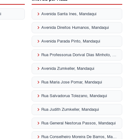
keyboard_arrow_right
i
Avenida Santa Ines, Mandaqui
keyboard_arrow_right
Avenida Direitos Humanos, Mandaqui
keyboard_arrow_right
Avenida Parada Pinto, Mandaqui
keyboard_arrow_right
Rua Professorua Dorival Dias Minhoto, Mandaqui
keyboard_arrow_right
Avenida Zumkeller, Mandaqui
keyboard_arrow_right
Rua Maria Jose Pomar, Mandaqui
keyboard_arrow_right
Rua Salvadorua Tolezano, Mandaqui
keyboard_arrow_right
Rua Judith Zumkeller, Mandaqui
keyboard_arrow_right
Rua General Nestorua Passos, Mandaqui
keyboard_arrow_right
Rua Conselheiro Moreira De Barros, Mandaqui