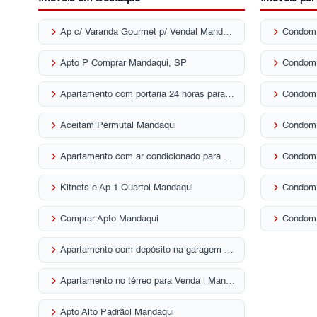
keyboard_arrow_right
keyboard_arrow_right
Ap c/ Varanda Gourmet p/ Venda| Mandaqui
keyboard_arrow_right
keyboard_arrow_right
Apto P Comprar Mandaqui, SP
keyboard_arrow_right
keyboard_arrow_right
Apartamento com portaria 24 horas para Venda | Mandaqui
Condomí
keyboard_arrow_right
keyboard_arrow_right
Aceitam Permuta| Mandaqui
keyboard_arrow_right
keyboard_arrow_right
Apartamento com ar condicionado para Venda | Mandaqui
keyboard_arrow_right
keyboard_arrow_right
Kitnets e Ap 1 Quarto| Mandaqui
Condomí
keyboard_arrow_right
keyboard_arrow_right
Comprar Apto Mandaqui
Condomí
keyboard_arrow_right
Apartamento com depósito na garagem para Venda | Mandaqui
keyboard_arrow_right
Apartamento no térreo para Venda | Mandaqui
keyboard_arrow_right
Apto Alto Padrão| Mandaqui