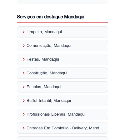
Serviços em destaque Mandaqui
keyboard_arrow_right
Limpeza, Mandaqui
keyboard_arrow_right
Comunicação, Mandaqui
keyboard_arrow_right
Festas, Mandaqui
keyboard_arrow_right
Construção, Mandaqui
keyboard_arrow_right
Escolas, Mandaqui
keyboard_arrow_right
Buffet Infantil, Mandaqui
keyboard_arrow_right
Profissionais Liberais, Mandaqui
keyboard_arrow_right
Entregas Em Domicílio - Delivery, Mandaqui