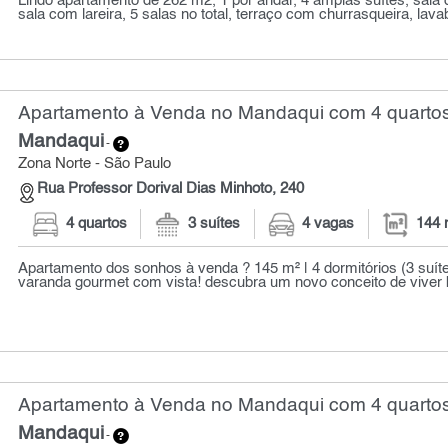
Lindo apartamento de 262 m2, 1 por andar, 4 amplas suítes, sala de
sala com lareira, 5 salas no total, terraço com churrasqueira, lavab
Apartamento à Venda no Mandaqui com 4 quartos
Mandaqui
-
Zona Norte - São Paulo
Rua Professor Dorival Dias Minhoto, 240
4 quartos
3 suítes
4 vagas
144 
Apartamento dos sonhos à venda ? 145 m² | 4 dormitórios (3 suíte
varanda gourmet com vista! descubra um novo conceito de viver 
Apartamento à Venda no Mandaqui com 4 quartos
Mandaqui
-