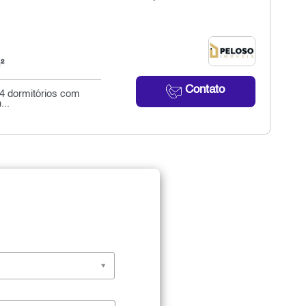
²
Contato
4 dormitórios com
...