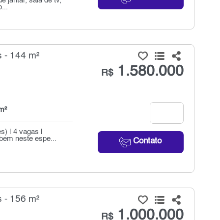
 jantar, sala de tv,
...
 - 144 m²
1.580.000
R$
m²
s) | 4 vagas |
bem neste espe...
Contato
 - 156 m²
1.000.000
R$