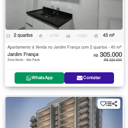
2 quartos
- suíte
- vaga
45 m²
Apartamento à Venda no Jardim França com 2 quartos - 45 m²
305.000
Jardim França
R$
Zona Norte - São Paulo
R$ 320.000
WhatsApp
Contatar