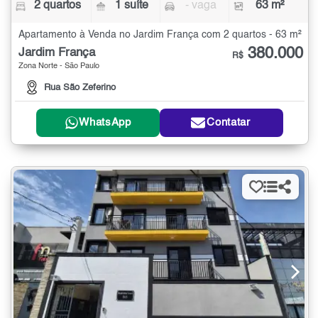
2 quartos
1 suíte
- vaga
63 m²
Apartamento à Venda no Jardim França com 2 quartos - 63 m²
380.000
Jardim França
R$
Zona Norte - São Paulo
Rua São Zeferino
WhatsApp
Contatar