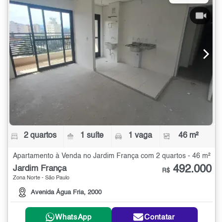
2 quartos
1 suíte
1 vaga
46 m²
Apartamento à Venda no Jardim França com 2 quartos - 46 m²
492.000
Jardim França
R$
Zona Norte - São Paulo
Avenida Água Fria, 2000
WhatsApp
Contatar