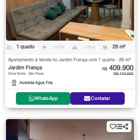
1 quarto
- suíte
- vaga
26 m²
Apartamento à Venda no Jardim França com 1 quarto - 26 m²
409.900
Jardim França
R$
Zona Norte - São Paulo
R$ 410.000
Avenida Agua Fria
WhatsApp
Contatar