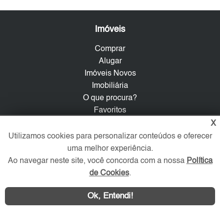
Imóveis
Comprar
Alugar
Imóveis Novos
Imobiliária
O que procura?
Favoritos
X
Serviços
Utilizamos cookies para personalizar conteúdos e oferecer
uma melhor experiência.
Blog
Ao navegar neste site, você concorda com a nossa
Política
Anuncie
de Cookies
.
Vagas para corretores
Ofereça seu imóvel
Ok, Entendi!
Sobre nós