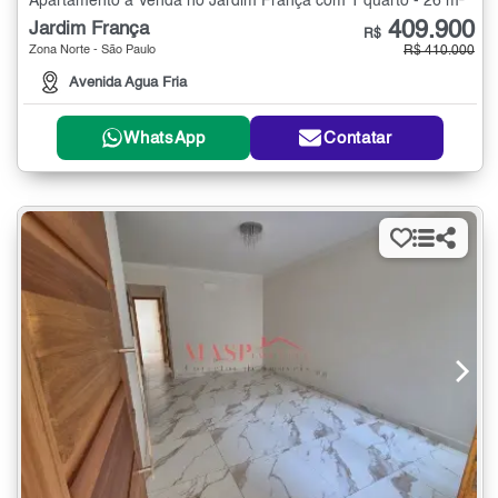
Apartamento à Venda no Jardim França com 1 quarto - 26 m²
409.900
Jardim França
R$
Zona Norte - São Paulo
R$ 410.000
Avenida Agua Fria
WhatsApp
Contatar