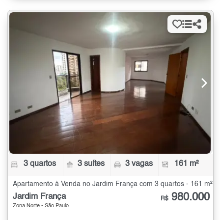
3 quartos
3 suítes
3 vagas
161 m²
Apartamento à Venda no Jardim França com 3 quartos - 161 m²
980.000
Jardim França
R$
Zona Norte - São Paulo