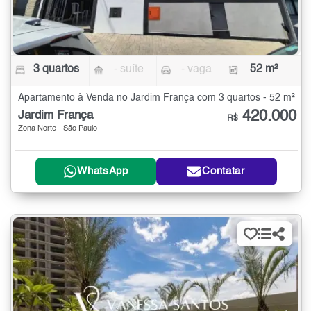
3 quartos
- suíte
- vaga
52 m²
Apartamento à Venda no Jardim França com 3 quartos - 52 m²
420.000
Jardim França
R$
Zona Norte - São Paulo
WhatsApp
Contatar