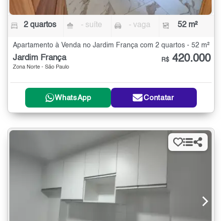
2 quartos
- suíte
- vaga
52 m²
Apartamento à Venda no Jardim França com 2 quartos - 52 m²
420.000
Jardim França
R$
Zona Norte - São Paulo
WhatsApp
Contatar