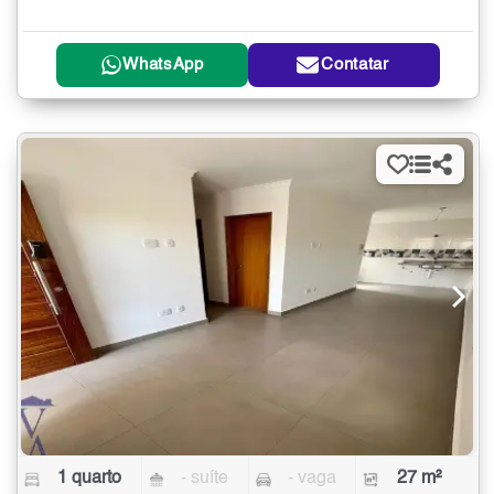
WhatsApp
Contatar
1 quarto
- suíte
- vaga
27 m²