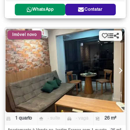
WhatsApp
Contatar
Imóvel novo
1 quarto
- suíte
- vaga
26 m²