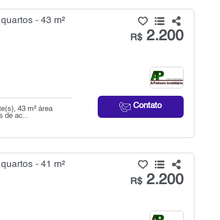
 quartos - 43 m²
2.200
R$
Contato
e(s), 43 m² área
s de ac...
 quartos - 41 m²
2.200
R$