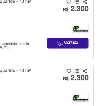
quartos - 70 m²
2.300
R$
Contato
: comércio, escola,
 titu...
quartos - 70 m²
2.300
R$