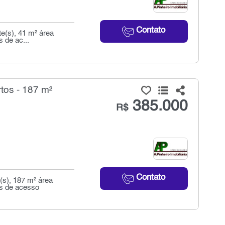
Contato
e(s), 41 m² área
s de ac...
tos - 187 m²
385.000
R$
Contato
(s), 187 m² área
as de acesso