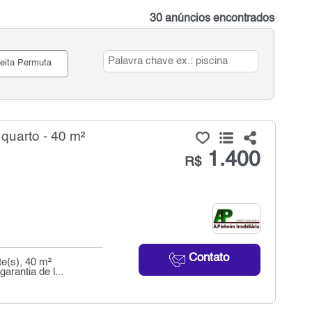
30 anúncios encontrados
eita Permuta
quarto - 40 m²
1.400
R$
Contato
te(s), 40 m²
arantia de l...