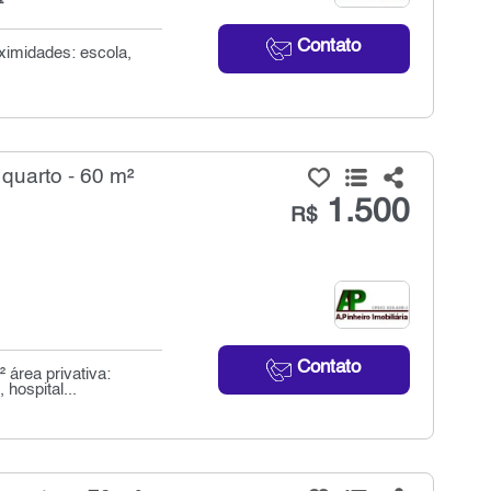
²
Contato
ximidades: escola,
quarto - 60 m²
1.500
R$
Contato
 área privativa:
hospital...