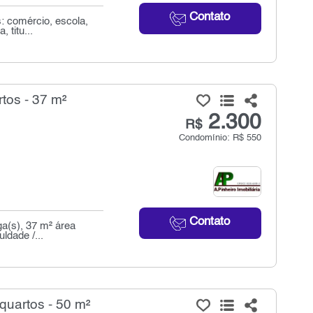
Contato
: comércio, escola,
 titu...
tos - 37 m²
2.300
R$
Condomínio: R$ 550
Contato
a(s), 37 m² área
ldade /...
quartos - 50 m²