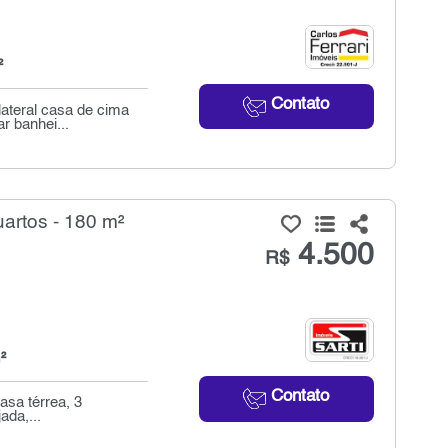
²
Contato
ateral casa de cima
r banhei...
artos - 180 m²
4.500
R$
²
Contato
asa térrea, 3
ada,...