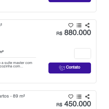
²
880.000
R$
m²
 a suíte master com
 cozinha com...
Contato
rtos - 89 m²
450.000
R$