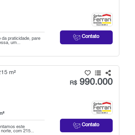
Contato
 da praticidade, pare
ssa, um...
215 m²
990.000
R$
m²
Contato
sentamos este
norte, com 215...