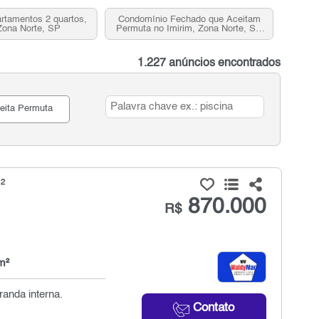
rtamentos 2 quartos,
Condomínio Fechado que Aceitam
Zona Norte, SP
Permuta no Imirim, Zona Norte, SP
para Venda
1.227 anúncios encontrados
eita Permuta
²
870.000
R$
m²
anda interna.
Contato