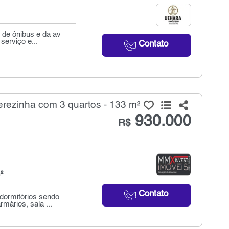
 de ônibus e da av
serviço e...
Contato
ezinha com 3 quartos - 133 m²
930.000
R$
²
Contato
dormitórios sendo
mários, sala ...