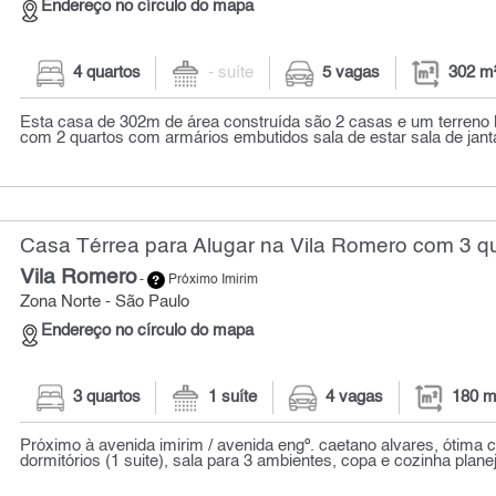
Endereço no círculo do mapa
4 quartos
- suíte
5 vagas
302 m
Esta casa de 302m de área construída são 2 casas e um terreno l
com 2 quartos com armários embutidos sala de estar sala de janta
Casa Térrea para Alugar na Vila Romero com 3 qu
Vila Romero
-
Próximo Imirim
Zona Norte - São Paulo
Endereço no círculo do mapa
3 quartos
1 suíte
4 vagas
180 m
Próximo à avenida imirim / avenida engº. caetano alvares, ótima c
dormitórios (1 suite), sala para 3 ambientes, copa e cozinha planej