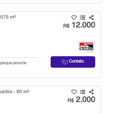
 575 m²
12.000
R$
Contato
o parque peruche
artos - 80 m²
2.000
R$