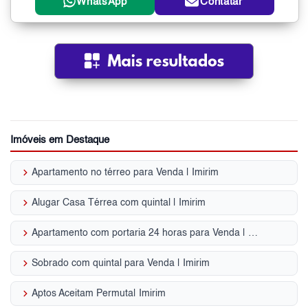
WhatsApp
Contatar
Imóveis em Destaque
keyboard_arrow_right
Apartamento no térreo para Venda | Imirim
keyboard_arrow_right
Alugar Casa Térrea com quintal | Imirim
keyboard_arrow_right
Apartamento com portaria 24 horas para Venda | Imirim
keyboard_arrow_right
Sobrado com quintal para Venda | Imirim
keyboard_arrow_right
Aptos Aceitam Permuta| Imirim