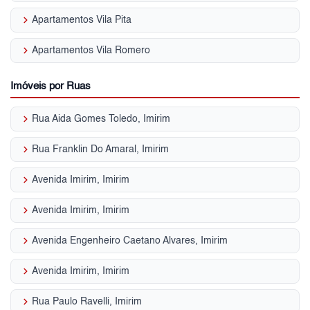
keyboard_arrow_right
Apartamentos Vila Pita
keyboard_arrow_right
Apartamentos Vila Romero
Imóveis por Ruas
keyboard_arrow_right
Rua Aida Gomes Toledo, Imirim
keyboard_arrow_right
Rua Franklin Do Amaral, Imirim
keyboard_arrow_right
Avenida Imirim, Imirim
keyboard_arrow_right
Avenida Imirim, Imirim
keyboard_arrow_right
Avenida Engenheiro Caetano Alvares, Imirim
keyboard_arrow_right
Avenida Imirim, Imirim
keyboard_arrow_right
Rua Paulo Ravelli, Imirim