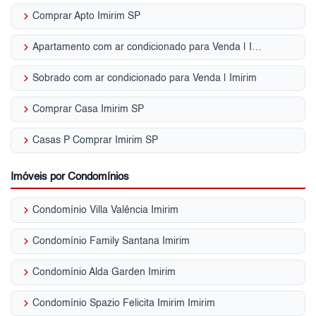
keyboard_arrow_right
Comprar Apto Imirim SP
keyboard_arrow_right
Apartamento com ar condicionado para Venda | Imirim
keyboard_arrow_right
Sobrado com ar condicionado para Venda | Imirim
keyboard_arrow_right
Comprar Casa Imirim SP
keyboard_arrow_right
Casas P Comprar Imirim SP
Imóveis por Condomínios
keyboard_arrow_right
Condomínio Villa Valência Imirim
keyboard_arrow_right
Condomínio Family Santana Imirim
keyboard_arrow_right
Condomínio Alda Garden Imirim
keyboard_arrow_right
Condomínio Spazio Felicita Imirim Imirim