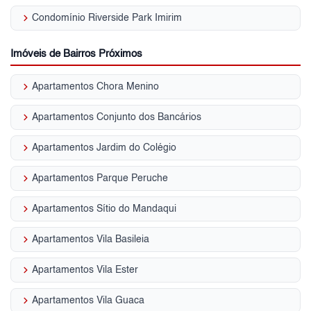
keyboard_arrow_right
Condomínio Riverside Park Imirim
Imóveis de Bairros Próximos
keyboard_arrow_right
Apartamentos Chora Menino
keyboard_arrow_right
Apartamentos Conjunto dos Bancários
keyboard_arrow_right
Apartamentos Jardim do Colégio
keyboard_arrow_right
Apartamentos Parque Peruche
keyboard_arrow_right
Apartamentos Sítio do Mandaqui
keyboard_arrow_right
Apartamentos Vila Basileia
keyboard_arrow_right
Apartamentos Vila Ester
keyboard_arrow_right
Apartamentos Vila Guaca