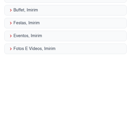
keyboard_arrow_right
Buffet, Imirim
keyboard_arrow_right
Festas, Imirim
keyboard_arrow_right
Eventos, Imirim
keyboard_arrow_right
Fotos E Vídeos, Imirim