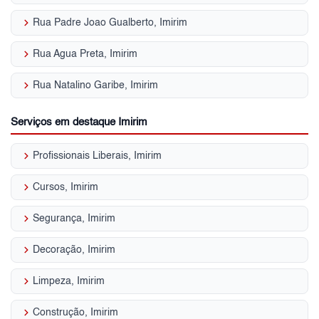
keyboard_arrow_right
Rua Padre Joao Gualberto, Imirim
keyboard_arrow_right
Rua Agua Preta, Imirim
keyboard_arrow_right
Rua Natalino Garibe, Imirim
Serviços em destaque Imirim
keyboard_arrow_right
Profissionais Liberais, Imirim
keyboard_arrow_right
Cursos, Imirim
keyboard_arrow_right
Segurança, Imirim
keyboard_arrow_right
Decoração, Imirim
keyboard_arrow_right
Limpeza, Imirim
keyboard_arrow_right
Construção, Imirim