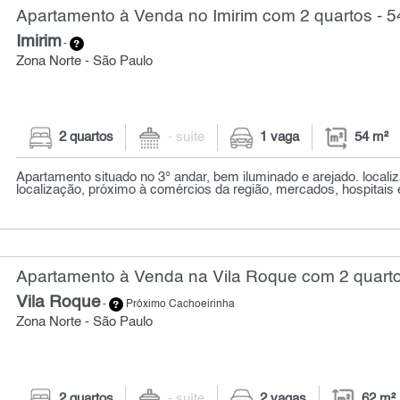
Apartamento à Venda no Imirim com 2 quartos - 5
Imirim
-
Zona Norte - São Paulo
2 quartos
- suíte
1 vaga
54 m²
Apartamento situado no 3° andar, bem iluminado e arejado. locali
localização, próximo à comércios da região, mercados, hospitais 
Apartamento à Venda na Vila Roque com 2 quarto
Vila Roque
-
Próximo Cachoeirinha
Zona Norte - São Paulo
2 quartos
- suíte
2 vagas
62 m²