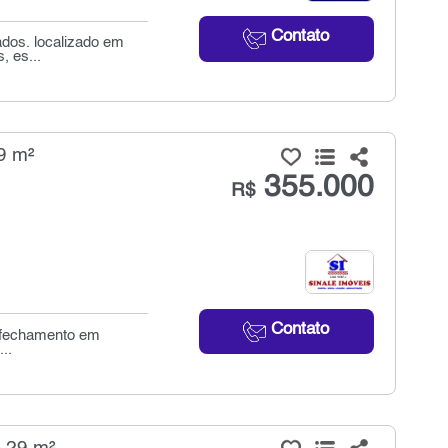
Contato
ados. localizado em
, es...
9 m²
355.000
R$
Contato
, fechamento em
..