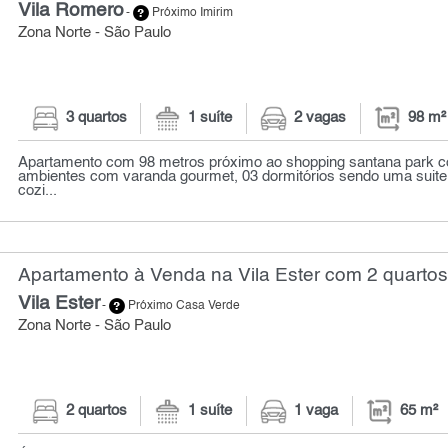
Vila Romero
-
Próximo Imirim
Zona Norte - São Paulo
3 quartos
1 suíte
2 vagas
98 m²
Apartamento com 98 metros próximo ao shopping santana park c
ambientes com varanda gourmet, 03 dormitórios sendo uma suite
cozi...
Apartamento à Venda na Vila Ester com 2 quartos
Vila Ester
-
Próximo Casa Verde
Zona Norte - São Paulo
2 quartos
1 suíte
1 vaga
65 m²