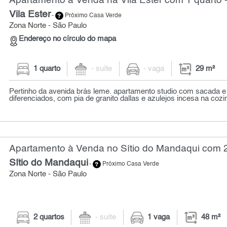
Apartamento à Venda na Vila Ester com 1 quarto 
Vila Ester
-
Próximo Casa Verde
Zona Norte - São Paulo
Endereço no círculo do mapa
1 quarto
- suíte
- vaga
29 m²
Pertinho da avenida brás leme. apartamento studio com sacada 
diferenciados, com pia de granito dallas e azulejos incesa na cozi
Apartamento à Venda no Sítio do Mandaqui com 2
Sítio do Mandaqui
-
Próximo Casa Verde
Zona Norte - São Paulo
2 quartos
- suíte
1 vaga
48 m²