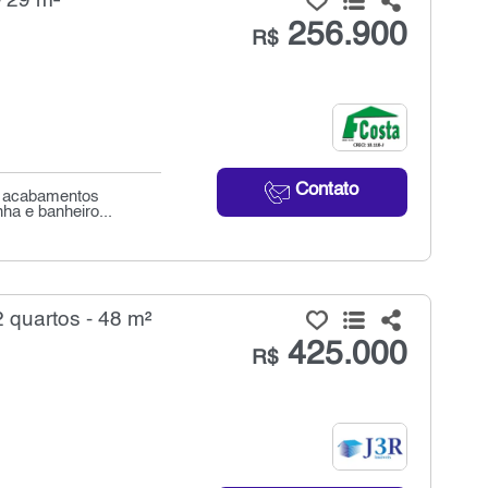
- 29 m²
256.900
R$
Contato
e acabamentos
nha e banheiro...
 quartos - 48 m²
425.000
R$