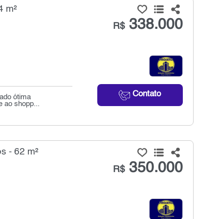
4 m²
338.000
R$
Contato
zado ótima
e ao shopp...
s - 62 m²
350.000
R$