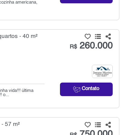
cozinha americana,
uartos - 40 m²
260.000
R$
Contato
ha vida!!! última
 o...
 - 57 m²
750.000