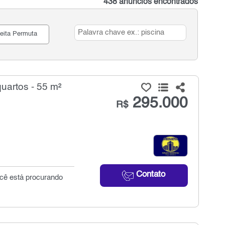
438 anúncios encontrados
eita Permuta
uartos - 55 m²
295.000
R$
Contato
ocê está procurando