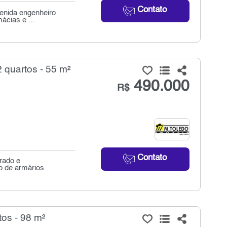
Contato
venida engenheiro
ácias e ...
 quartos - 55 m²
490.000
R$
Contato
rado e
to de armários
os - 98 m²