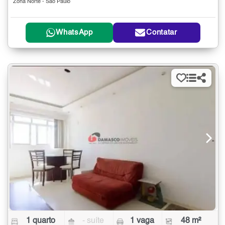
Zona Norte - São Paulo
WhatsApp
Contatar
1 quarto
- suíte
1 vaga
48 m²