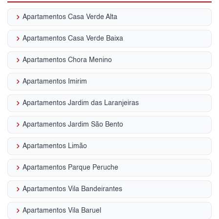
keyboard_arrow_right
Apartamentos Casa Verde Alta
keyboard_arrow_right
Apartamentos Casa Verde Baixa
keyboard_arrow_right
Apartamentos Chora Menino
keyboard_arrow_right
Apartamentos Imirim
keyboard_arrow_right
Apartamentos Jardim das Laranjeiras
keyboard_arrow_right
Apartamentos Jardim São Bento
keyboard_arrow_right
Apartamentos Limão
keyboard_arrow_right
Apartamentos Parque Peruche
keyboard_arrow_right
Apartamentos Vila Bandeirantes
keyboard_arrow_right
Apartamentos Vila Baruel