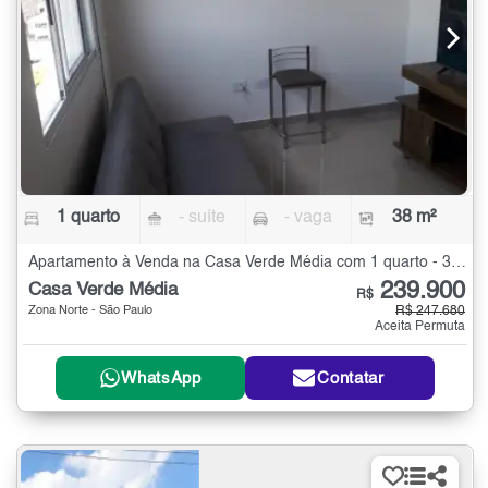
1 quarto
- suíte
- vaga
38 m²
Apartamento à Venda na Casa Verde Média com 1 quarto - 38 m²
239.900
Casa Verde Média
R$
Zona Norte - São Paulo
R$ 247.680
Aceita Permuta
WhatsApp
Contatar