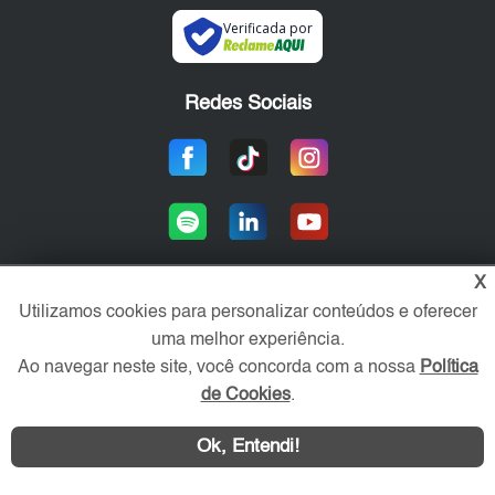
Verificada por
Redes Sociais
X
Utilizamos cookies para personalizar conteúdos e oferecer
Área exclusiva aos anunciantes,
uma melhor experiência.
acesse sua conta:
Ao navegar neste site, você concorda com a nossa
Política
de Cookies
.
Ok, Entendi!
WhatsApp
Contatar