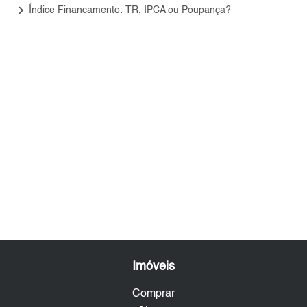
keyboard_arrow_right
Índice Financamento: TR, IPCA ou Poupança?
Imóveis
Comprar