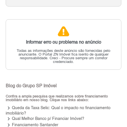
Informar erro ou problema no anúncio
Todas as informações deste anúncio são fornecidas pelo
anunciante.
O Portal ZN Imóvel fica isento de qualquer
responsabilidade.
Creci - Procure sempre um corretor
credenciado.
Blog do Grupo SP Imóvel
Confira a ampla pesquisa que realizamos sobre financiamento
imobiliário em nosso blog. Clique nos links abaixo:
keyboard_arrow_right
Queda da Taxa Selic: Qual o impacto no financiamento
imobiliário?
keyboard_arrow_right
Qual Melhor Banco p/ Financiar Imóvel?
keyboard_arrow_right
Financiamento Santander