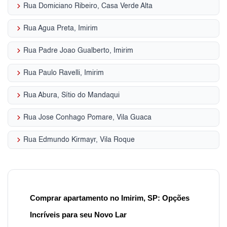
keyboard_arrow_right
Rua Domiciano Ribeiro, Casa Verde Alta
keyboard_arrow_right
Rua Agua Preta, Imirim
keyboard_arrow_right
Rua Padre Joao Gualberto, Imirim
keyboard_arrow_right
Rua Paulo Ravelli, Imirim
keyboard_arrow_right
Rua Abura, Sítio do Mandaqui
keyboard_arrow_right
Rua Jose Conhago Pomare, Vila Guaca
keyboard_arrow_right
Rua Edmundo Kirmayr, Vila Roque
Comprar apartamento no Imirim, SP: Opções
Incríveis para seu Novo Lar