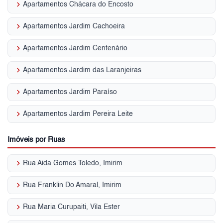
keyboard_arrow_right
Apartamentos Chácara do Encosto
keyboard_arrow_right
Apartamentos Jardim Cachoeira
keyboard_arrow_right
Apartamentos Jardim Centenário
keyboard_arrow_right
Apartamentos Jardim das Laranjeiras
keyboard_arrow_right
Apartamentos Jardim Paraíso
keyboard_arrow_right
Apartamentos Jardim Pereira Leite
Imóveis por Ruas
keyboard_arrow_right
Rua Aida Gomes Toledo, Imirim
keyboard_arrow_right
Rua Franklin Do Amaral, Imirim
keyboard_arrow_right
Rua Maria Curupaiti, Vila Ester