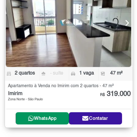
2 quartos
- suíte
1 vaga
47 m²
Apartamento à Venda no Imirim com 2 quartos - 47 m²
319.000
Imirim
R$
Zona Norte - São Paulo
WhatsApp
Contatar