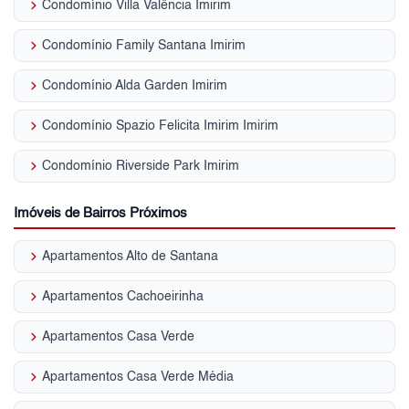
keyboard_arrow_right
Condomínio Villa Valência Imirim
keyboard_arrow_right
Condomínio Family Santana Imirim
keyboard_arrow_right
Condomínio Alda Garden Imirim
keyboard_arrow_right
Condomínio Spazio Felicita Imirim Imirim
keyboard_arrow_right
Condomínio Riverside Park Imirim
Imóveis de Bairros Próximos
keyboard_arrow_right
Apartamentos Alto de Santana
keyboard_arrow_right
Apartamentos Cachoeirinha
keyboard_arrow_right
Apartamentos Casa Verde
keyboard_arrow_right
Apartamentos Casa Verde Média