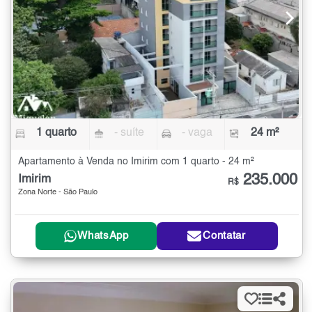
1 quarto
- suíte
- vaga
24 m²
Apartamento à Venda no Imirim com 1 quarto - 24 m²
235.000
Imirim
R$
Zona Norte - São Paulo
WhatsApp
Contatar