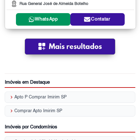
Rua General José de Almeida Botelho
WhatsApp
Contatar
Imóveis em Destaque
keyboard_arrow_right
Apto P Comprar Imirim SP
keyboard_arrow_right
Comprar Apto Imirim SP
Imóveis por Condomínios