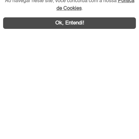
Ao navegar neste site, você concorda com a nossa
Política
de Cookies
.
Redes Sociais
Ok, Entendi!
Área exclusiva aos anunciantes,
acesse sua conta: