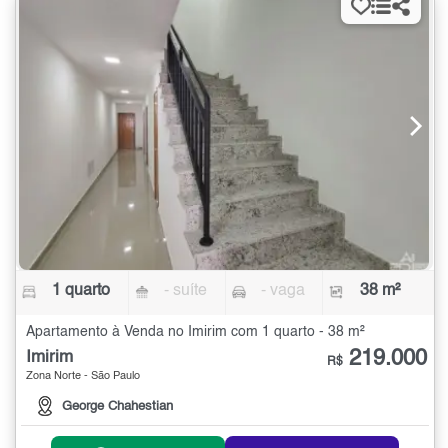
1 quarto
- suíte
- vaga
38 m²
Apartamento à Venda no Imirim com 1 quarto - 38 m²
219.000
Imirim
R$
Zona Norte - São Paulo
George Chahestian