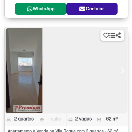
WhatsApp
Contatar
2 quartos
- suíte
2 vagas
62 m²
Apartamento à Venda na Vila Roque com 2 quartos - 62 m²