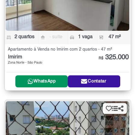
2 quartos
- suíte
1 vaga
47 m²
Apartamento à Venda no Imirim com 2 quartos - 47 m²
325.000
Imirim
R$
Zona Norte - São Paulo
WhatsApp
Contatar