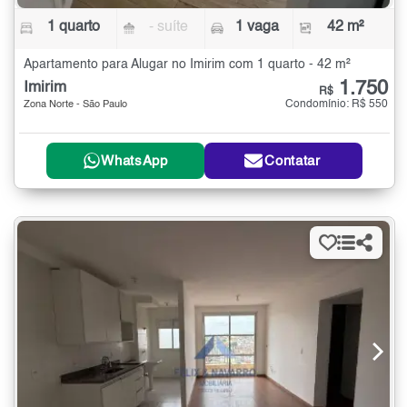
1 quarto
- suíte
1 vaga
42 m²
Apartamento para Alugar no Imirim com 1 quarto - 42 m²
1.750
Imirim
R$
Condomínio: R$ 550
Zona Norte - São Paulo
WhatsApp
Contatar