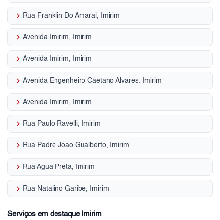
keyboard_arrow_right
Rua Franklin Do Amaral, Imirim
keyboard_arrow_right
Avenida Imirim, Imirim
keyboard_arrow_right
Avenida Imirim, Imirim
keyboard_arrow_right
Avenida Engenheiro Caetano Alvares, Imirim
keyboard_arrow_right
Avenida Imirim, Imirim
keyboard_arrow_right
Rua Paulo Ravelli, Imirim
keyboard_arrow_right
Rua Padre Joao Gualberto, Imirim
keyboard_arrow_right
Rua Agua Preta, Imirim
keyboard_arrow_right
Rua Natalino Garibe, Imirim
Serviços em destaque Imirim