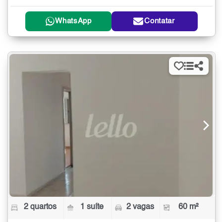
WhatsApp
Contatar
2 quartos
1 suíte
2 vagas
60 m²