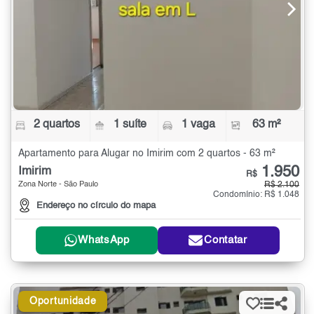
2 quartos
1 suíte
1 vaga
63 m²
Apartamento para Alugar no Imirim com 2 quartos - 63 m²
1.950
Imirim
R$
Zona Norte - São Paulo
R$ 2.100
Condomínio: R$ 1.048
Endereço no círculo do mapa
WhatsApp
Contatar
Oportunidade