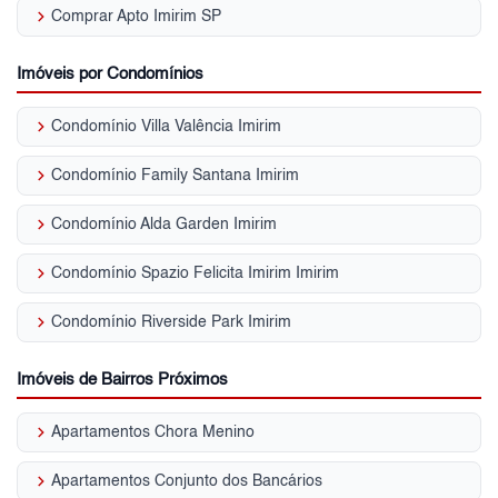
keyboard_arrow_right
Comprar Apto Imirim SP
Imóveis por Condomínios
keyboard_arrow_right
Condomínio Villa Valência Imirim
keyboard_arrow_right
Condomínio Family Santana Imirim
keyboard_arrow_right
Condomínio Alda Garden Imirim
keyboard_arrow_right
Condomínio Spazio Felicita Imirim Imirim
keyboard_arrow_right
Condomínio Riverside Park Imirim
Imóveis de Bairros Próximos
keyboard_arrow_right
Apartamentos Chora Menino
keyboard_arrow_right
Apartamentos Conjunto dos Bancários