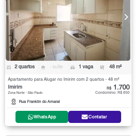
2 quartos
- suíte
1 vaga
48 m²
Apartamento para Alugar no Imirim com 2 quartos - 48 m²
1.700
Imirim
R$
Condomínio: R$ 650
Zona Norte - São Paulo
Rua Franklin do Amaral
WhatsApp
Contatar