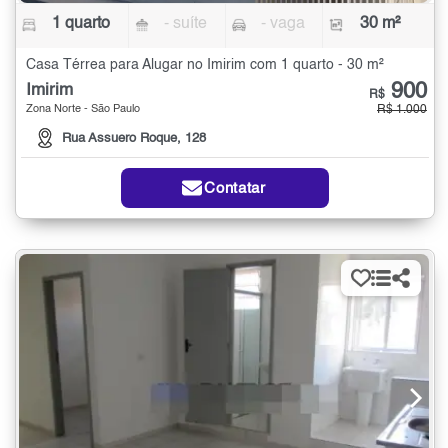
1 quarto
- suíte
- vaga
30 m²
Casa Térrea para Alugar no Imirim com 1 quarto - 30 m²
900
Imirim
R$
Zona Norte - São Paulo
R$ 1.000
Rua Assuero Roque, 128
Contatar