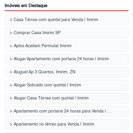
Imóveis em Destaque
keyboard_arrow_right
Casa Térrea com quintal para Venda | Imirim
keyboard_arrow_right
Comprar Casa Imirim SP
keyboard_arrow_right
Aptos Aceitam Permuta| Imirim
keyboard_arrow_right
Alugar Apartamento com portaria 24 horas | Imirim
keyboard_arrow_right
Aluguel Ap 3 Quartos, Imirim, ZN
keyboard_arrow_right
Alugar Sobrado com quintal | Imirim
keyboard_arrow_right
Alugar Casa Térrea com quintal | Imirim
keyboard_arrow_right
Apartamento com portaria 24 horas para Venda | Imirim
keyboard_arrow_right
Apartamento no térreo para Venda | Imirim