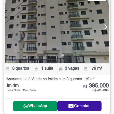
3 quartos
1 suíte
3 vagas
79 m²
Apartamento à Venda no Imirim com 3 quartos - 79 m²
395.000
Imirim
R$
Zona Norte - São Paulo
R$ 425.000
WhatsApp
Contatar