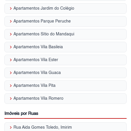
keyboard_arrow_right
Apartamentos Jardim do Colégio
keyboard_arrow_right
Apartamentos Parque Peruche
keyboard_arrow_right
Apartamentos Sítio do Mandaqui
keyboard_arrow_right
Apartamentos Vila Basileia
keyboard_arrow_right
Apartamentos Vila Ester
keyboard_arrow_right
Apartamentos Vila Guaca
keyboard_arrow_right
Apartamentos Vila Pita
keyboard_arrow_right
Apartamentos Vila Romero
Imóveis por Ruas
keyboard_arrow_right
Rua Aida Gomes Toledo, Imirim