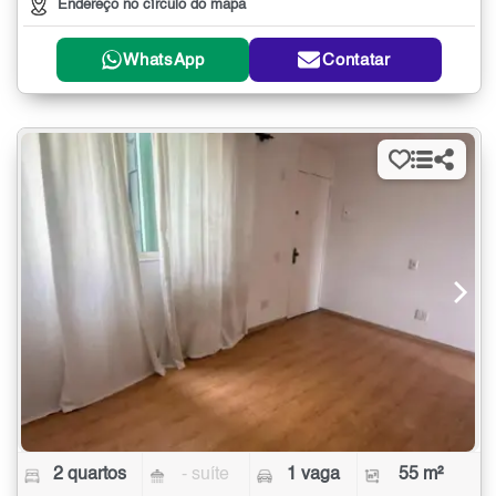
Endereço no círculo do mapa
WhatsApp
Contatar
2 quartos
- suíte
1 vaga
55 m²