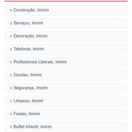
keyboard_arrow_right
Construção, Imirim
keyboard_arrow_right
Serviços, Imirim
keyboard_arrow_right
Decoração, Imirim
keyboard_arrow_right
Telefonia, Imirim
keyboard_arrow_right
Profissionais Liberais, Imirim
keyboard_arrow_right
Escolas, Imirim
keyboard_arrow_right
Segurança, Imirim
keyboard_arrow_right
Limpeza, Imirim
keyboard_arrow_right
Festas, Imirim
keyboard_arrow_right
Buffet Infantil, Imirim