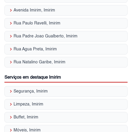
keyboard_arrow_right
Avenida Imirim, Imirim
keyboard_arrow_right
Rua Paulo Ravelli, Imirim
keyboard_arrow_right
Rua Padre Joao Gualberto, Imirim
keyboard_arrow_right
Rua Agua Preta, Imirim
keyboard_arrow_right
Rua Natalino Garibe, Imirim
Serviços em destaque Imirim
keyboard_arrow_right
Segurança, Imirim
keyboard_arrow_right
Limpeza, Imirim
keyboard_arrow_right
Buffet, Imirim
keyboard_arrow_right
Móveis, Imirim