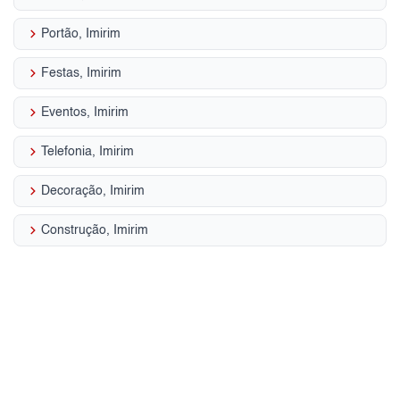
keyboard_arrow_right
Portão, Imirim
keyboard_arrow_right
Festas, Imirim
keyboard_arrow_right
Eventos, Imirim
keyboard_arrow_right
Telefonia, Imirim
keyboard_arrow_right
Decoração, Imirim
keyboard_arrow_right
Construção, Imirim