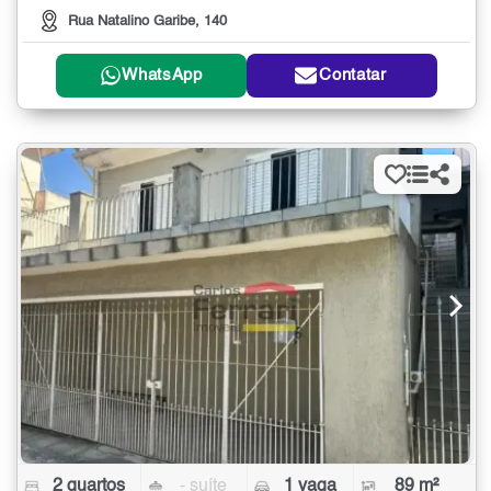
Rua Natalino Garibe, 140
WhatsApp
Contatar
2 quartos
- suíte
1 vaga
89 m²