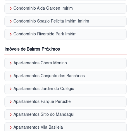
keyboard_arrow_right
Condomínio Alda Garden Imirim
keyboard_arrow_right
Condomínio Spazio Felicita Imirim Imirim
keyboard_arrow_right
Condomínio Riverside Park Imirim
Imóveis de Bairros Próximos
keyboard_arrow_right
Apartamentos Chora Menino
keyboard_arrow_right
Apartamentos Conjunto dos Bancários
keyboard_arrow_right
Apartamentos Jardim do Colégio
keyboard_arrow_right
Apartamentos Parque Peruche
keyboard_arrow_right
Apartamentos Sítio do Mandaqui
keyboard_arrow_right
Apartamentos Vila Basileia