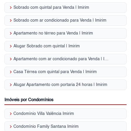
keyboard_arrow_right
Sobrado com quintal para Venda | Imirim
keyboard_arrow_right
Sobrado com ar condicionado para Venda | Imirim
keyboard_arrow_right
Apartamento no térreo para Venda | Imirim
keyboard_arrow_right
Alugar Sobrado com quintal | Imirim
keyboard_arrow_right
Apartamento com ar condicionado para Venda | Imirim
keyboard_arrow_right
Casa Térrea com quintal para Venda | Imirim
keyboard_arrow_right
Alugar Apartamento com portaria 24 horas | Imirim
Imóveis por Condomínios
keyboard_arrow_right
Condomínio Villa Valência Imirim
keyboard_arrow_right
Condomínio Family Santana Imirim