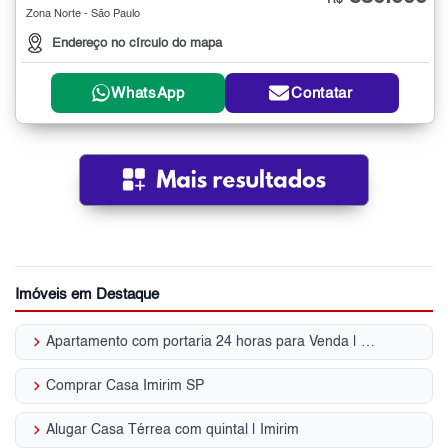
R$
Zona Norte - São Paulo
Endereço no círculo do mapa
WhatsApp
Contatar
Imóveis em Destaque
keyboard_arrow_right
Apartamento com portaria 24 horas para Venda | Imirim
keyboard_arrow_right
Comprar Casa Imirim SP
keyboard_arrow_right
Alugar Casa Térrea com quintal | Imirim