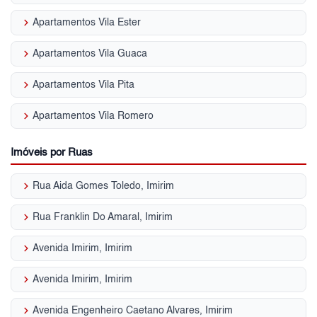
keyboard_arrow_right
Apartamentos Vila Ester
keyboard_arrow_right
Apartamentos Vila Guaca
keyboard_arrow_right
Apartamentos Vila Pita
keyboard_arrow_right
Apartamentos Vila Romero
Imóveis por Ruas
keyboard_arrow_right
Rua Aida Gomes Toledo, Imirim
keyboard_arrow_right
Rua Franklin Do Amaral, Imirim
keyboard_arrow_right
Avenida Imirim, Imirim
keyboard_arrow_right
Avenida Imirim, Imirim
keyboard_arrow_right
Avenida Engenheiro Caetano Alvares, Imirim