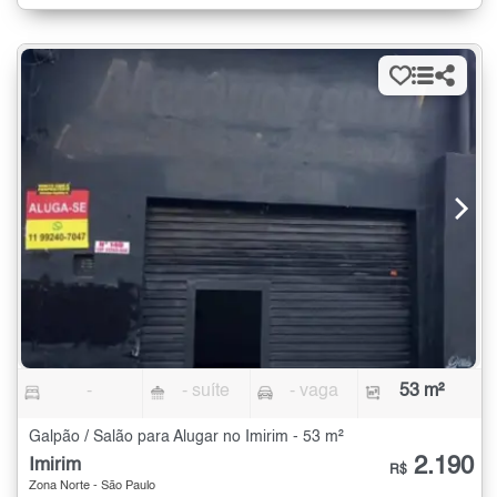
-
- suíte
- vaga
53 m²
Galpão / Salão para Alugar no Imirim - 53 m²
2.190
Imirim
R$
Zona Norte - São Paulo