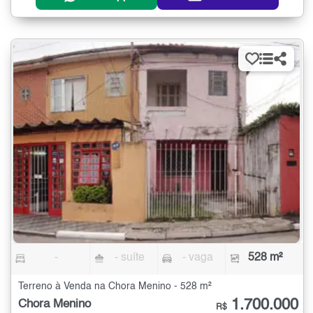
-
- suíte
- vaga
528 m²
Terreno à Venda na Chora Menino - 528 m²
1.700.000
Chora Menino
R$