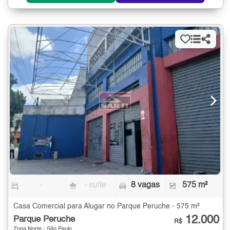
-
- suíte
8 vagas
575 m²
Casa Comercial para Alugar no Parque Peruche - 575 m²
12.000
Parque Peruche
R$
Zona Norte - São Paulo