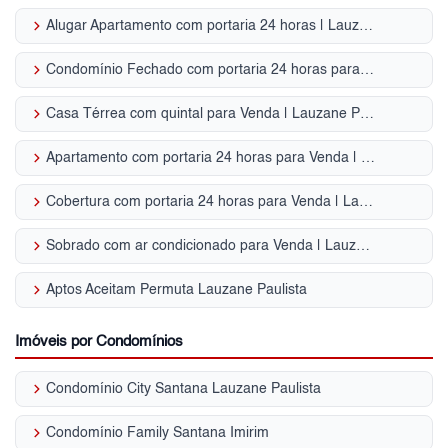
keyboard_arrow_right
Alugar Apartamento com portaria 24 horas | Lauzane Paulista
keyboard_arrow_right
Condomínio Fechado com portaria 24 horas para Venda | Lauzane Paulista
keyboard_arrow_right
Casa Térrea com quintal para Venda | Lauzane Paulista
keyboard_arrow_right
Apartamento com portaria 24 horas para Venda | Lauzane Paulista
keyboard_arrow_right
Cobertura com portaria 24 horas para Venda | Lauzane Paulista
keyboard_arrow_right
Sobrado com ar condicionado para Venda | Lauzane Paulista
keyboard_arrow_right
Aptos Aceitam Permuta Lauzane Paulista
Imóveis por Condomínios
keyboard_arrow_right
Condomínio City Santana Lauzane Paulista
keyboard_arrow_right
Condomínio Family Santana Imirim