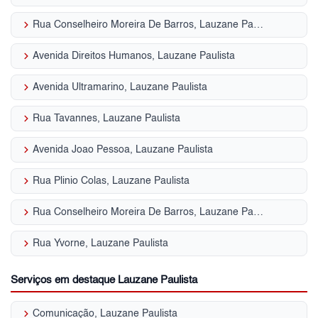
keyboard_arrow_right
Rua Conselheiro Moreira De Barros, Lauzane Paulista
keyboard_arrow_right
Avenida Direitos Humanos, Lauzane Paulista
keyboard_arrow_right
Avenida Ultramarino, Lauzane Paulista
keyboard_arrow_right
Rua Tavannes, Lauzane Paulista
keyboard_arrow_right
Avenida Joao Pessoa, Lauzane Paulista
keyboard_arrow_right
Rua Plinio Colas, Lauzane Paulista
keyboard_arrow_right
Rua Conselheiro Moreira De Barros, Lauzane Paulista
keyboard_arrow_right
Rua Yvorne, Lauzane Paulista
Serviços em destaque Lauzane Paulista
keyboard_arrow_right
Comunicação, Lauzane Paulista