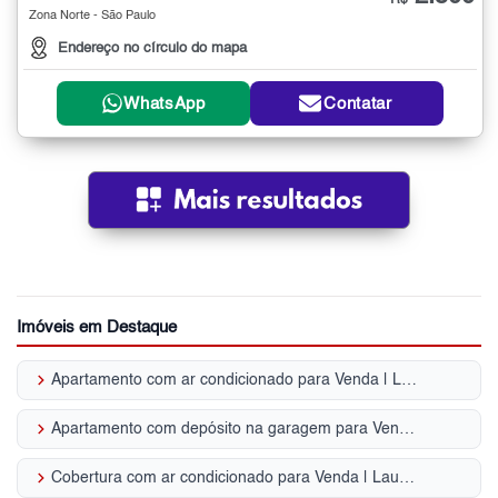
R$
Zona Norte - São Paulo
Endereço no círculo do mapa
WhatsApp
Contatar
Imóveis em Destaque
keyboard_arrow_right
Apartamento com ar condicionado para Venda | Lauzane Paulista
keyboard_arrow_right
Apartamento com depósito na garagem para Venda | Lauzane Paulista
keyboard_arrow_right
Cobertura com ar condicionado para Venda | Lauzane Paulista