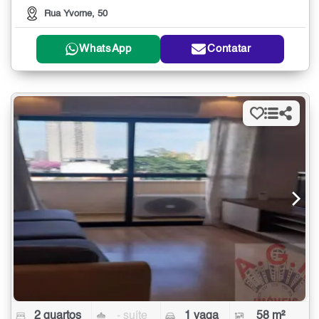
Rua Yvorne, 50
WhatsApp
Contatar
2 quartos
- suíte
1 vaga
58 m²