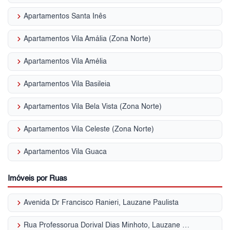
keyboard_arrow_right
Apartamentos Santa Inês
keyboard_arrow_right
Apartamentos Vila Amália (Zona Norte)
keyboard_arrow_right
Apartamentos Vila Amélia
keyboard_arrow_right
Apartamentos Vila Basileia
keyboard_arrow_right
Apartamentos Vila Bela Vista (Zona Norte)
keyboard_arrow_right
Apartamentos Vila Celeste (Zona Norte)
keyboard_arrow_right
Apartamentos Vila Guaca
Imóveis por Ruas
keyboard_arrow_right
Avenida Dr Francisco Ranieri, Lauzane Paulista
keyboard_arrow_right
Rua Professorua Dorival Dias Minhoto, Lauzane Paulista