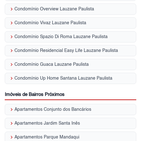
keyboard_arrow_right
Condomínio Overview Lauzane Paulista
keyboard_arrow_right
Condomínio Vivaz Lauzane Paulista
keyboard_arrow_right
Condomínio Spazio Di Roma Lauzane Paulista
keyboard_arrow_right
Condomínio Residencial Easy Life Lauzane Paulista
keyboard_arrow_right
Condomínio Guaca Lauzane Paulista
keyboard_arrow_right
Condomínio Up Home Santana Lauzane Paulista
Imóveis de Bairros Próximos
keyboard_arrow_right
Apartamentos Conjunto dos Bancários
keyboard_arrow_right
Apartamentos Jardim Santa Inês
keyboard_arrow_right
Apartamentos Parque Mandaqui