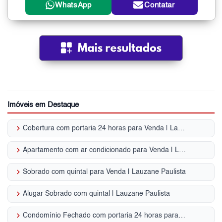
WhatsApp
Contatar
Imóveis em Destaque
keyboard_arrow_right
Cobertura com portaria 24 horas para Venda | Lauzane Paulista
keyboard_arrow_right
Apartamento com ar condicionado para Venda | Lauzane Paulista
keyboard_arrow_right
Sobrado com quintal para Venda | Lauzane Paulista
keyboard_arrow_right
Alugar Sobrado com quintal | Lauzane Paulista
keyboard_arrow_right
Condomínio Fechado com portaria 24 horas para Venda | Lauzane Paulista