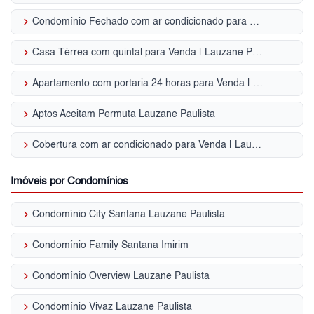
keyboard_arrow_right
Condomínio Fechado com ar condicionado para Venda | Lauzane Paulista
keyboard_arrow_right
Casa Térrea com quintal para Venda | Lauzane Paulista
keyboard_arrow_right
Apartamento com portaria 24 horas para Venda | Lauzane Paulista
keyboard_arrow_right
Aptos Aceitam Permuta Lauzane Paulista
keyboard_arrow_right
Cobertura com ar condicionado para Venda | Lauzane Paulista
Imóveis por Condomínios
keyboard_arrow_right
Condomínio City Santana Lauzane Paulista
keyboard_arrow_right
Condomínio Family Santana Imirim
keyboard_arrow_right
Condomínio Overview Lauzane Paulista
keyboard_arrow_right
Condomínio Vivaz Lauzane Paulista