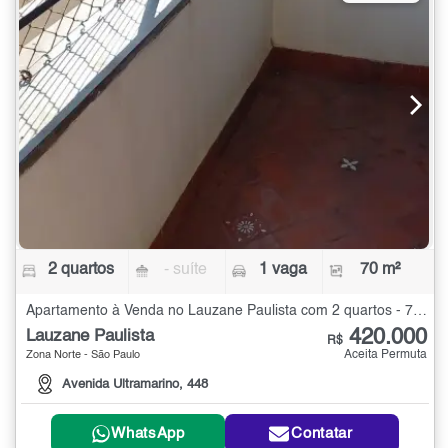
2 quartos
- suíte
1 vaga
70 m²
Apartamento à Venda no Lauzane Paulista com 2 quartos - 70 m²
420.000
Lauzane Paulista
R$
Aceita Permuta
Zona Norte - São Paulo
Avenida Ultramarino, 448
WhatsApp
Contatar