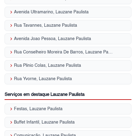
keyboard_arrow_right
Avenida Ultramarino, Lauzane Paulista
keyboard_arrow_right
Rua Tavannes, Lauzane Paulista
keyboard_arrow_right
Avenida Joao Pessoa, Lauzane Paulista
keyboard_arrow_right
Rua Conselheiro Moreira De Barros, Lauzane Paulista
keyboard_arrow_right
Rua Plinio Colas, Lauzane Paulista
keyboard_arrow_right
Rua Yvorne, Lauzane Paulista
Serviços em destaque Lauzane Paulista
keyboard_arrow_right
Festas, Lauzane Paulista
keyboard_arrow_right
Buffet Infantil, Lauzane Paulista
keyboard_arrow_right
Comunicação, Lauzane Paulista