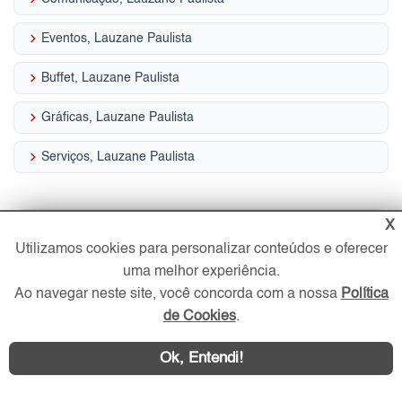
keyboard_arrow_right
Eventos, Lauzane Paulista
keyboard_arrow_right
Buffet, Lauzane Paulista
keyboard_arrow_right
Gráficas, Lauzane Paulista
keyboard_arrow_right
Serviços, Lauzane Paulista
X
Utilizamos cookies para personalizar conteúdos e oferecer
Lauzane Paulista cresce e se
uma melhor experiência.
Ao navegar neste site, você concorda com a nossa
Política
torna um dos bairros mais
de Cookies
.
valorizados
Ok, Entendi!