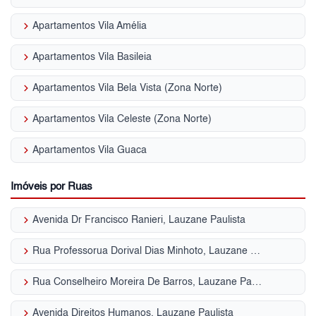
keyboard_arrow_right
Apartamentos Vila Amélia
keyboard_arrow_right
Apartamentos Vila Basileia
keyboard_arrow_right
Apartamentos Vila Bela Vista (Zona Norte)
keyboard_arrow_right
Apartamentos Vila Celeste (Zona Norte)
keyboard_arrow_right
Apartamentos Vila Guaca
Imóveis por Ruas
keyboard_arrow_right
Avenida Dr Francisco Ranieri, Lauzane Paulista
keyboard_arrow_right
Rua Professorua Dorival Dias Minhoto, Lauzane Paulista
keyboard_arrow_right
Rua Conselheiro Moreira De Barros, Lauzane Paulista
keyboard_arrow_right
Avenida Direitos Humanos, Lauzane Paulista