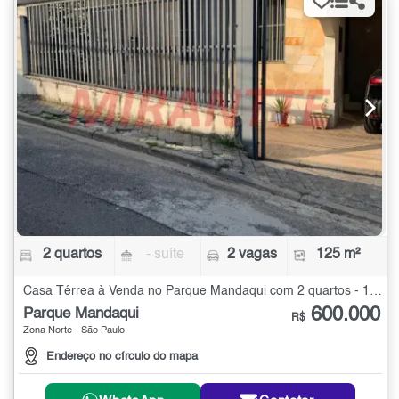
2 quartos
- suíte
2 vagas
125 m²
Casa Térrea à Venda no Parque Mandaqui com 2 quartos - 125 m²
600.000
Parque Mandaqui
R$
Zona Norte - São Paulo
Endereço no círculo do mapa