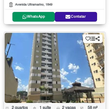
Avenida Ultramarino, 1849
WhatsApp
Contatar
2 quartos
1 suíte
2 vagas
58 m²