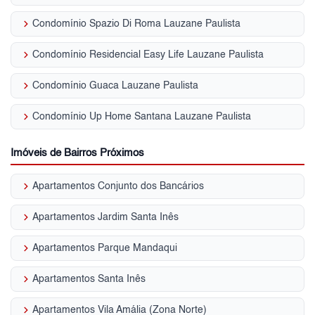
keyboard_arrow_right
Condomínio Spazio Di Roma Lauzane Paulista
keyboard_arrow_right
Condomínio Residencial Easy Life Lauzane Paulista
keyboard_arrow_right
Condomínio Guaca Lauzane Paulista
keyboard_arrow_right
Condomínio Up Home Santana Lauzane Paulista
Imóveis de Bairros Próximos
keyboard_arrow_right
Apartamentos Conjunto dos Bancários
keyboard_arrow_right
Apartamentos Jardim Santa Inês
keyboard_arrow_right
Apartamentos Parque Mandaqui
keyboard_arrow_right
Apartamentos Santa Inês
keyboard_arrow_right
Apartamentos Vila Amália (Zona Norte)