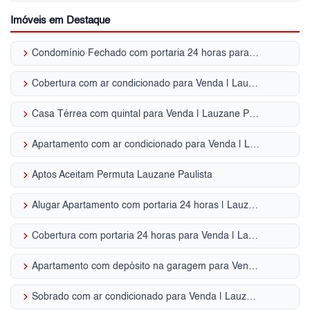
Imóveis em Destaque
keyboard_arrow_right
Condomínio Fechado com portaria 24 horas para Venda | Lauzane Paulista
keyboard_arrow_right
Cobertura com ar condicionado para Venda | Lauzane Paulista
keyboard_arrow_right
Casa Térrea com quintal para Venda | Lauzane Paulista
keyboard_arrow_right
Apartamento com ar condicionado para Venda | Lauzane Paulista
keyboard_arrow_right
Aptos Aceitam Permuta Lauzane Paulista
keyboard_arrow_right
Alugar Apartamento com portaria 24 horas | Lauzane Paulista
keyboard_arrow_right
Cobertura com portaria 24 horas para Venda | Lauzane Paulista
keyboard_arrow_right
Apartamento com depósito na garagem para Venda | Lauzane Paulista
keyboard_arrow_right
Sobrado com ar condicionado para Venda | Lauzane Paulista