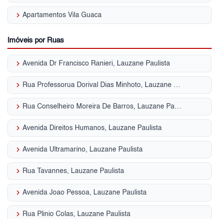
keyboard_arrow_right
Apartamentos Vila Guaca
Imóveis por Ruas
keyboard_arrow_right
Avenida Dr Francisco Ranieri, Lauzane Paulista
keyboard_arrow_right
Rua Professorua Dorival Dias Minhoto, Lauzane Paulista
keyboard_arrow_right
Rua Conselheiro Moreira De Barros, Lauzane Paulista
keyboard_arrow_right
Avenida Direitos Humanos, Lauzane Paulista
keyboard_arrow_right
Avenida Ultramarino, Lauzane Paulista
keyboard_arrow_right
Rua Tavannes, Lauzane Paulista
keyboard_arrow_right
Avenida Joao Pessoa, Lauzane Paulista
keyboard_arrow_right
Rua Plinio Colas, Lauzane Paulista