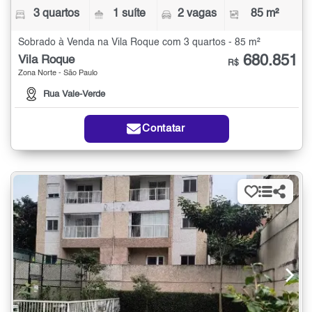
3 quartos
1 suíte
2 vagas
85 m²
Sobrado à Venda na Vila Roque com 3 quartos - 85 m²
680.851
Vila Roque
R$
Zona Norte - São Paulo
Rua Vale-Verde
Contatar