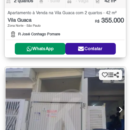
2 quartos
- suíte
- vaga
42 m²
Apartamento à Venda na Vila Guaca com 2 quartos - 42 m²
355.000
Vila Guaca
R$
Zona Norte - São Paulo
R José Conhago Pomare
WhatsApp
Contatar