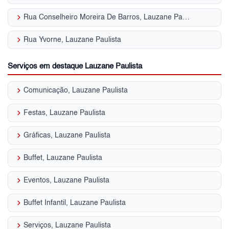
keyboard_arrow_right
Rua Conselheiro Moreira De Barros, Lauzane Paulista
keyboard_arrow_right
Rua Yvorne, Lauzane Paulista
Serviços em destaque Lauzane Paulista
keyboard_arrow_right
Comunicação, Lauzane Paulista
keyboard_arrow_right
Festas, Lauzane Paulista
keyboard_arrow_right
Gráficas, Lauzane Paulista
keyboard_arrow_right
Buffet, Lauzane Paulista
keyboard_arrow_right
Eventos, Lauzane Paulista
keyboard_arrow_right
Buffet Infantil, Lauzane Paulista
keyboard_arrow_right
Serviços, Lauzane Paulista