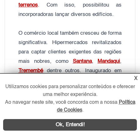
terrenos
. Com isso, possibilitou as
incorporadoras lançar diversos edifícios.
O comércio local também cresceu de forma
significativa. Hipermercados revitalizados
para captar clientes exigentes das regiões
mais nobres, como
Santana
,
Mandaqui
,
Tremembé
dentre outros. Inaugurado em
X
2007, o Santana Parque Shopping,
Utilizamos cookies para personalizar conteúdos e oferecer
proporcionou valorização em todo o seu
uma melhor experiência.
entorno.
Ao navegar neste site, você concorda com a nossa
Política
de Cookies
.
Devido à proximidade com a
Serra da
Ok, Entendi!
Cantareira
e aos bairros mais nobres, a
região é bastante explorada por