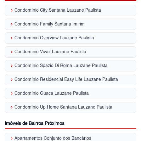
keyboard_arrow_right
Condomínio City Santana Lauzane Paulista
keyboard_arrow_right
Condomínio Family Santana Imirim
keyboard_arrow_right
Condomínio Overview Lauzane Paulista
keyboard_arrow_right
Condomínio Vivaz Lauzane Paulista
keyboard_arrow_right
Condomínio Spazio Di Roma Lauzane Paulista
keyboard_arrow_right
Condomínio Residencial Easy Life Lauzane Paulista
keyboard_arrow_right
Condomínio Guaca Lauzane Paulista
keyboard_arrow_right
Condomínio Up Home Santana Lauzane Paulista
Imóveis de Bairros Próximos
keyboard_arrow_right
Apartamentos Conjunto dos Bancários