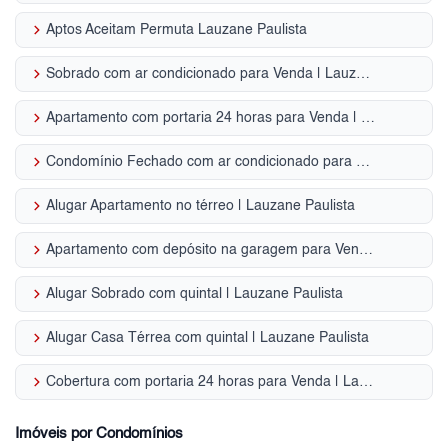
keyboard_arrow_right
Aptos Aceitam Permuta Lauzane Paulista
keyboard_arrow_right
Sobrado com ar condicionado para Venda | Lauzane Paulista
keyboard_arrow_right
Apartamento com portaria 24 horas para Venda | Lauzane Paulista
keyboard_arrow_right
Condomínio Fechado com ar condicionado para Venda | Lauzane Paulista
keyboard_arrow_right
Alugar Apartamento no térreo | Lauzane Paulista
keyboard_arrow_right
Apartamento com depósito na garagem para Venda | Lauzane Paulista
keyboard_arrow_right
Alugar Sobrado com quintal | Lauzane Paulista
keyboard_arrow_right
Alugar Casa Térrea com quintal | Lauzane Paulista
keyboard_arrow_right
Cobertura com portaria 24 horas para Venda | Lauzane Paulista
Imóveis por Condomínios