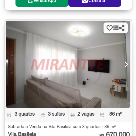
WhatsApp
Contatar
3 quartos
3 suítes
2 vagas
86 m²
Sobrado à Venda na Vila Basileia com 3 quartos - 86 m²
670.000
Vila Basileia