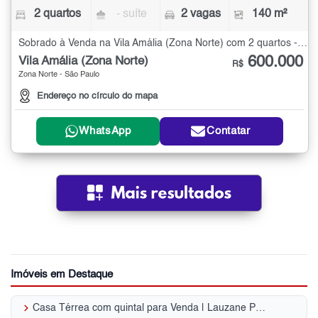
2 quartos
- suíte
2 vagas
140 m²
Sobrado à Venda na Vila Amália (Zona Norte) com 2 quartos - 140 m²
600.000
Vila Amália (Zona Norte)
R$
Zona Norte - São Paulo
Endereço no círculo do mapa
WhatsApp
Contatar
Imóveis em Destaque
keyboard_arrow_right
Casa Térrea com quintal para Venda | Lauzane Paulista