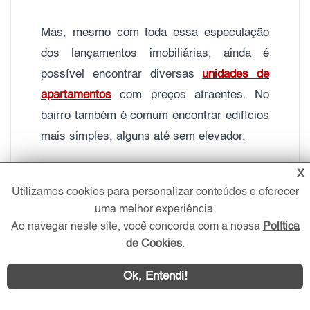
Mas, mesmo com toda essa especulação
dos lançamentos imobiliárias, ainda é
possível encontrar diversas
unidades de
apartamentos
com preços atraentes. No
bairro também é comum encontrar edifícios
mais simples, alguns até sem elevador.
X
Adquirir um imóvel nessa região é uma boa
Utilizamos cookies para personalizar conteúdos e oferecer
opção para os novos compradores, pois
uma melhor experiência.
além das mudanças recentes no comércio,
Ao navegar neste site, você concorda com a nossa
Política
a tendência natural nos próximos anos é
de Cookies
.
valorizar ainda mais o bairro.
Ok, Entendi!