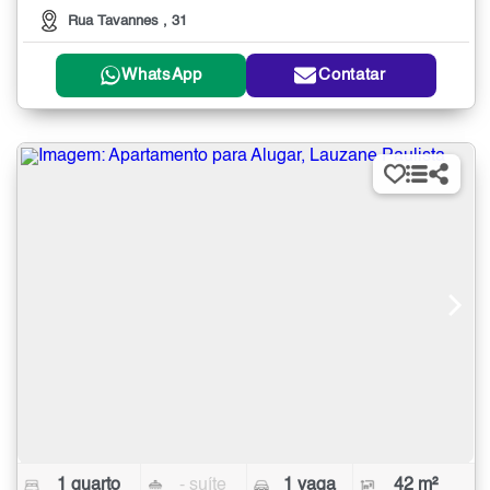
Rua Tavannes , 31
WhatsApp
Contatar
1 quarto
- suíte
1 vaga
42 m²