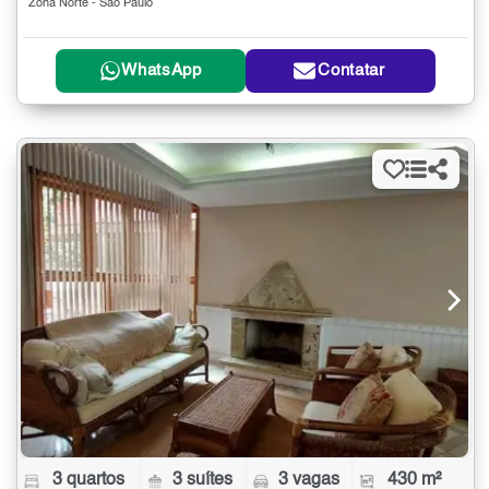
Zona Norte - São Paulo
WhatsApp
Contatar
3 quartos
3 suítes
3 vagas
430 m²