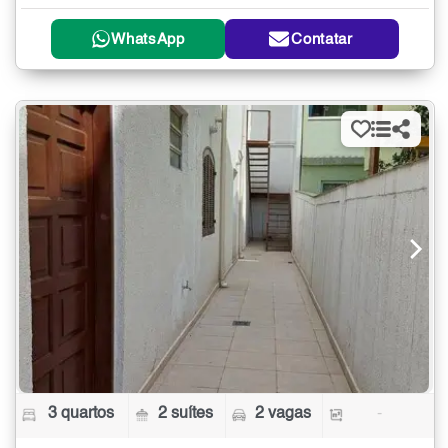
WhatsApp
Contatar
3 quartos
2 suítes
2 vagas
-