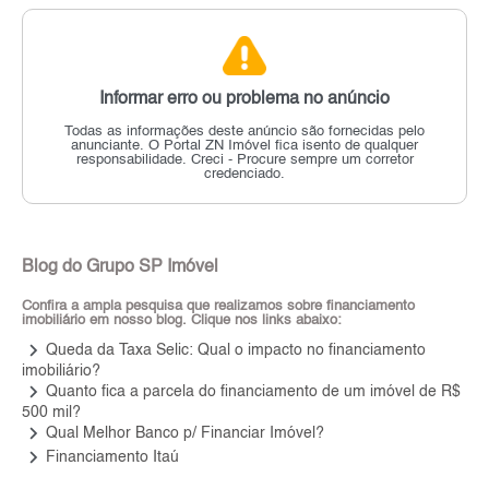
Informar erro ou problema no anúncio
Todas as informações deste anúncio são fornecidas pelo
anunciante.
O Portal ZN Imóvel fica isento de qualquer
responsabilidade.
Creci - Procure sempre um corretor
credenciado.
Blog do Grupo SP Imóvel
Confira a ampla pesquisa que realizamos sobre financiamento
imobiliário em nosso blog. Clique nos links abaixo:
keyboard_arrow_right
Queda da Taxa Selic: Qual o impacto no financiamento
imobiliário?
keyboard_arrow_right
Quanto fica a parcela do financiamento de um imóvel de R$
500 mil?
keyboard_arrow_right
Qual Melhor Banco p/ Financiar Imóvel?
keyboard_arrow_right
Financiamento Itaú