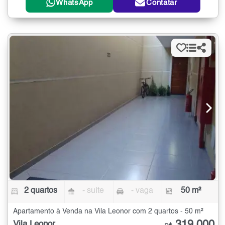
WhatsApp
Contatar
2 quartos
- suíte
- vaga
50 m²
Apartamento à Venda na Vila Leonor com 2 quartos - 50 m²
Vila Leonor