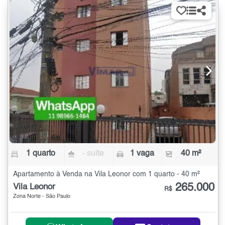
1 quarto
- suíte
1 vaga
40 m²
Apartamento à Venda na Vila Leonor com 1 quarto - 40 m²
265.000
Vila Leonor
R$
Zona Norte - São Paulo