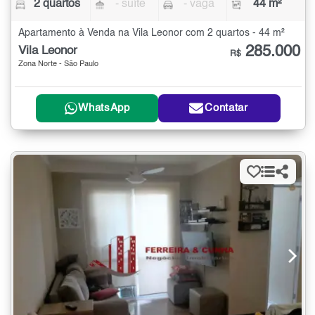
2 quartos
- suíte
- vaga
44 m²
Apartamento à Venda na Vila Leonor com 2 quartos - 44 m²
285.000
Vila Leonor
R$
Zona Norte - São Paulo
WhatsApp
Contatar