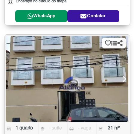
Endereço no círculo do mapa
WhatsApp
Contatar
1 quarto
- suíte
- vaga
31 m²