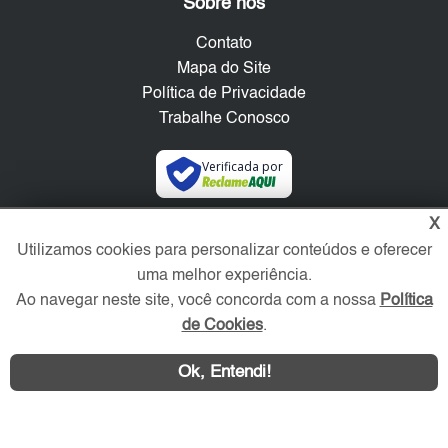
Sobre nós
Contato
Mapa do Site
Política de Privacidade
Trabalhe Conosco
Verificada por
X
Redes Sociais
Utilizamos cookies para personalizar conteúdos e oferecer
uma melhor experiência.
Ao navegar neste site, você concorda com a nossa
Política
de Cookies
.
Ok, Entendi!
Área exclusiva aos anunciantes,