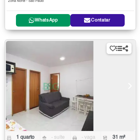
Zona Norte - São Paulo
WhatsApp
Contatar
1 quarto
- suíte
- vaga
31 m²