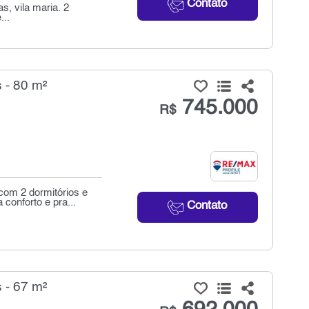
Contato
, vila maria. 2
...
 - 80 m²
745.000
R$
om 2 dormitórios e
conforto e pra...
Contato
 - 67 m²