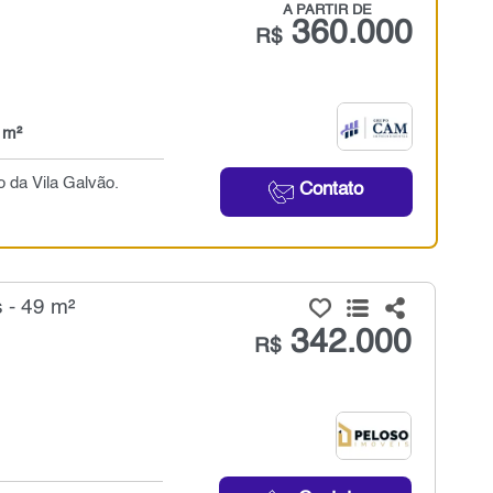
A PARTIR DE
360.000
R$
 m²
o da Vila Galvão.
Contato
 - 49 m²
342.000
R$