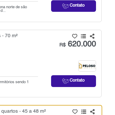
Contato
ona norte de são
d...
 - 70 m²
620.000
R$
Contato
rmitórios sendo 1
quartos - 45 a 48 m²