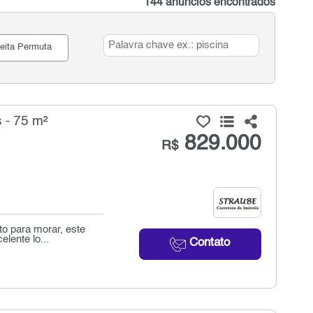
144 anúncios encontrados
eita Permuta
 - 75 m²
829.000
R$
o para morar, este
elente lo...
Contato