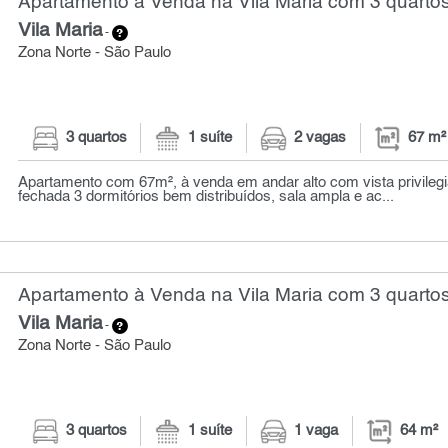
Apartamento à Venda na Vila Maria com 3 quartos
Vila Maria
-
Zona Norte - São Paulo
3 quartos
1 suíte
2 vagas
67 m²
Apartamento com 67m², à venda em andar alto com vista privilegia
fechada 3 dormitórios bem distribuídos, sala ampla e ac...
Apartamento à Venda na Vila Maria com 3 quartos
Vila Maria
-
Zona Norte - São Paulo
3 quartos
1 suíte
1 vaga
64 m²