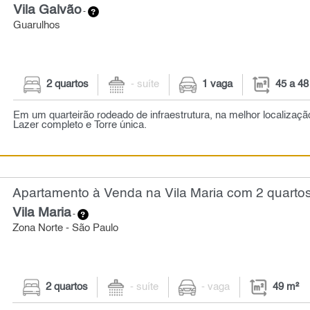
Vila Galvão
-
Guarulhos
2 quartos
- suíte
1 vaga
45 a 48
Em um quarteirão rodeado de infraestrutura, na melhor localizaçã
Lazer completo e Torre única.
Apartamento à Venda na Vila Maria com 2 quartos
Vila Maria
-
Zona Norte - São Paulo
2 quartos
- suíte
- vaga
49 m²