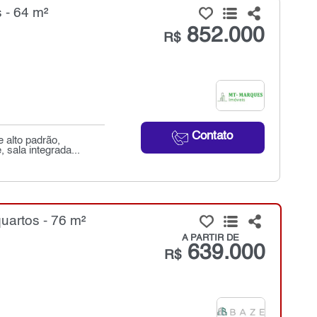
 - 64 m²
852.000
R$
Contato
 alto padrão,
 sala integrada...
uartos - 76 m²
A PARTIR DE
639.000
R$