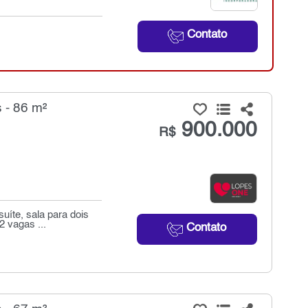
Contato
 - 86 m²
900.000
R$
uíte, sala para dois
 vagas ...
Contato