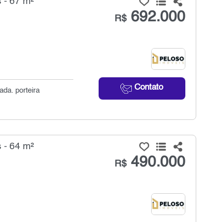
 - 67 m²
692.000
R$
Contato
da. porteira
 - 64 m²
490.000
R$