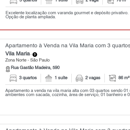
3 quartos
1 suíte
2 vaga
76 m²
Excelente localização com varanda gourmet e depósito privativo.
Opção de planta ampliada.
Apartamento à Venda na Vila Maria com 3 quartos
Vila Maria
-
Zona Norte - São Paulo
Rua Gastão Madeira, 590
3 quartos
1 suíte
2 vagas
86 m²
Apartamento a venda na vila maria alta com 03 quartos sendo 01 s
ambientes com sacada, cozinha, área de serviço, 01 banheiro e 02