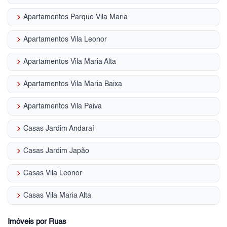
keyboard_arrow_right
Apartamentos Parque Vila Maria
keyboard_arrow_right
Apartamentos Vila Leonor
keyboard_arrow_right
Apartamentos Vila Maria Alta
keyboard_arrow_right
Apartamentos Vila Maria Baixa
keyboard_arrow_right
Apartamentos Vila Paiva
keyboard_arrow_right
Casas Jardim Andaraí
keyboard_arrow_right
Casas Jardim Japão
keyboard_arrow_right
Casas Vila Leonor
keyboard_arrow_right
Casas Vila Maria Alta
Imóveis por Ruas