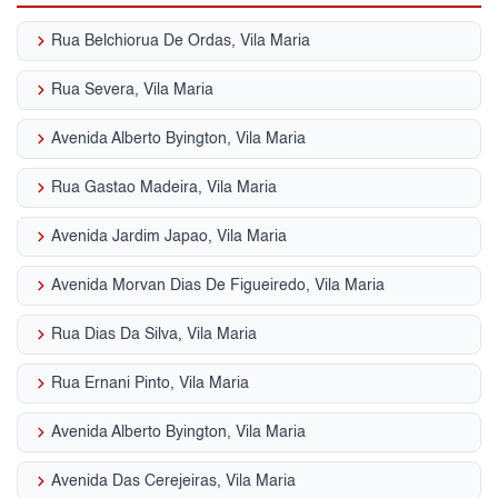
keyboard_arrow_right
Rua Belchiorua De Ordas, Vila Maria
keyboard_arrow_right
Rua Severa, Vila Maria
keyboard_arrow_right
Avenida Alberto Byington, Vila Maria
keyboard_arrow_right
Rua Gastao Madeira, Vila Maria
keyboard_arrow_right
Avenida Jardim Japao, Vila Maria
keyboard_arrow_right
Avenida Morvan Dias De Figueiredo, Vila Maria
keyboard_arrow_right
Rua Dias Da Silva, Vila Maria
keyboard_arrow_right
Rua Ernani Pinto, Vila Maria
keyboard_arrow_right
Avenida Alberto Byington, Vila Maria
keyboard_arrow_right
Avenida Das Cerejeiras, Vila Maria