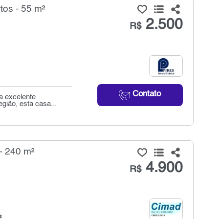
tos - 55 m²
2.500
R$
Contato
a excelente
gião, esta casa...
- 240 m²
4.900
R$
²