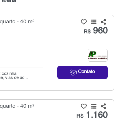
a Maria
"
quarto - 40 m²
960
R$
Contato
: cozinha,
e, vias de ac...
quarto - 40 m²
1.160
R$