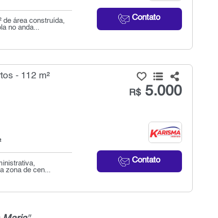
Contato
 de área construída,
la no anda...
tos - 112 m²
5.000
R$
²
Contato
nistrativa,
a zona de cen...