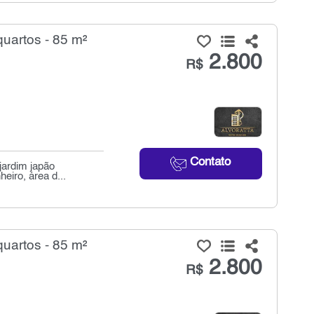
uartos - 85 m²
2.800
R$
Contato
jardim japão
eiro, área d...
uartos - 85 m²
2.800
R$