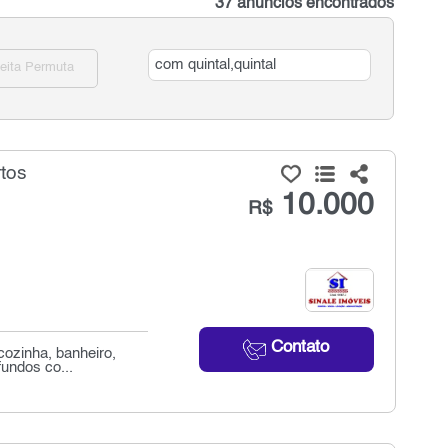
37 anúncios encontrados
eita Permuta
rtos
10.000
R$
Contato
cozinha, banheiro,
undos co...