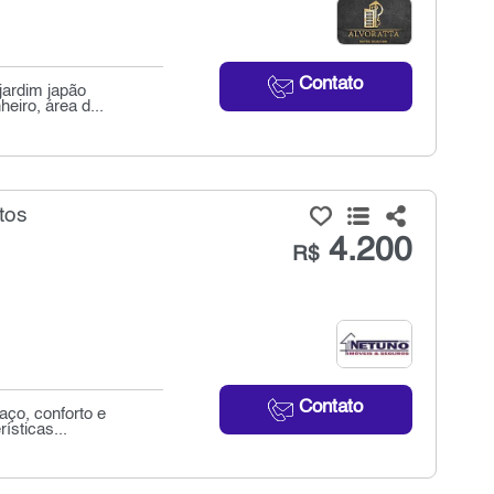
Contato
jardim japão
eiro, área d...
tos
4.200
R$
Contato
aço, conforto e
ísticas...