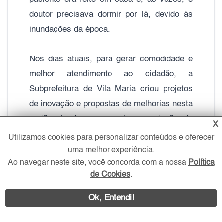
doutor precisava dormir por lá, devido às
inundações da época.
Nos dias atuais, para gerar comodidade e
melhor atendimento ao cidadão, a
Subprefeitura de Vila Maria criou projetos
de inovação e propostas de melhorias nesta
região, tendo como metas a criação de
X
Centros Hospitalares, Centros de
Utilizamos cookies para personalizar conteúdos e oferecer
Referência em Segurança Alimentar e
uma melhor experiência.
Ao navegar neste site, você concorda com a nossa
Política
Nutricional, Regularização Fundiária,
de Cookies
.
Readequação de Atendimento ao Cidadão
(CAC) e disponibilização de Equipamentos
Ok, Entendi!
Esportivos. Há pouco tempo, também foi