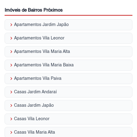
Imóveis de Bairros Próximos
keyboard_arrow_right
Apartamentos Jardim Japão
keyboard_arrow_right
Apartamentos Vila Leonor
keyboard_arrow_right
Apartamentos Vila Maria Alta
keyboard_arrow_right
Apartamentos Vila Maria Baixa
keyboard_arrow_right
Apartamentos Vila Paiva
keyboard_arrow_right
Casas Jardim Andaraí
keyboard_arrow_right
Casas Jardim Japão
keyboard_arrow_right
Casas Vila Leonor
keyboard_arrow_right
Casas Vila Maria Alta