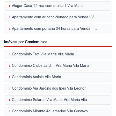
keyboard_arrow_right
Alugar Casa Térrea com quintal | Vila Maria
keyboard_arrow_right
Apartamento com ar condicionado para Venda | Vila Maria
keyboard_arrow_right
Apartamento com portaria 24 horas para Venda | Vila Maria
Imóveis por Condomínios
keyboard_arrow_right
Condomínio Trot Vila Maria Vila Maria
keyboard_arrow_right
Condomínio Clube Jardim Vila Maria Vila Maria
keyboard_arrow_right
Condomínio Atalaia Vila Maria
keyboard_arrow_right
Condomínio Via Jardins dos Ipês Vila Leonor
keyboard_arrow_right
Condomínio Solares Vila Maria Vila Maria Alta
keyboard_arrow_right
Condomínio Mirante Aquamarine Vila Gustavo