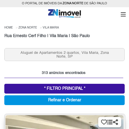
O PORTAL DE IMÓVEIS DA
ZONA NORTE
DE SÃO PAULO
HOME
ZONA NORTE
VILA MARIA
Rua Ernesto Cerf Filho | Vila Maria | São Paulo
Casas que Aceitam Permuta na Vila Maria, Zona Norte,
SP para Venda
313 anúncios encontrados
* FILTRO PRINCIPAL *
Refinar e Ordenar