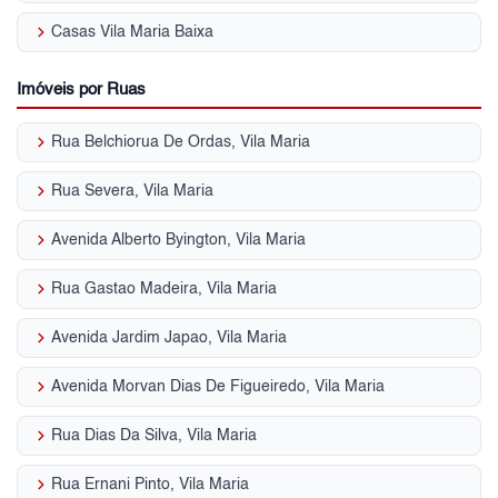
keyboard_arrow_right
Casas Vila Maria Baixa
Imóveis por Ruas
keyboard_arrow_right
Rua Belchiorua De Ordas, Vila Maria
keyboard_arrow_right
Rua Severa, Vila Maria
keyboard_arrow_right
Avenida Alberto Byington, Vila Maria
keyboard_arrow_right
Rua Gastao Madeira, Vila Maria
keyboard_arrow_right
Avenida Jardim Japao, Vila Maria
keyboard_arrow_right
Avenida Morvan Dias De Figueiredo, Vila Maria
keyboard_arrow_right
Rua Dias Da Silva, Vila Maria
keyboard_arrow_right
Rua Ernani Pinto, Vila Maria