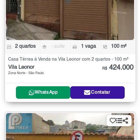
2 quartos
- suíte
1 vaga
100 m²
Casa Térrea à Venda na Vila Leonor com 2 quartos - 100 m²
424.000
Vila Leonor
R$
Zona Norte - São Paulo
WhatsApp
Contatar