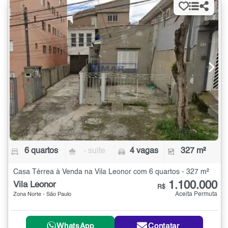
6 quartos
- suíte
4 vagas
327 m²
Casa Térrea à Venda na Vila Leonor com 6 quartos - 327 m²
1.100.000
Vila Leonor
R$
Aceita Permuta
Zona Norte - São Paulo
WhatsApp
Contatar