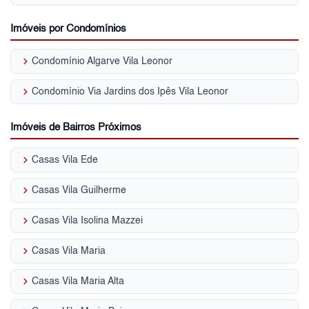
Imóveis por Condomínios
keyboard_arrow_right
Condomínio Algarve Vila Leonor
keyboard_arrow_right
Condomínio Via Jardins dos Ipês Vila Leonor
Imóveis de Bairros Próximos
keyboard_arrow_right
Casas Vila Ede
keyboard_arrow_right
Casas Vila Guilherme
keyboard_arrow_right
Casas Vila Isolina Mazzei
keyboard_arrow_right
Casas Vila Maria
keyboard_arrow_right
Casas Vila Maria Alta