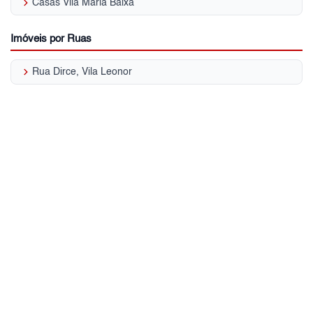
keyboard_arrow_right
Casas Vila Maria Baixa
Imóveis por Ruas
keyboard_arrow_right
Rua Dirce, Vila Leonor