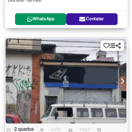
Zona Norte - São Paulo
WhatsApp
Contatar
2 quartos
- suíte
- vaga
-