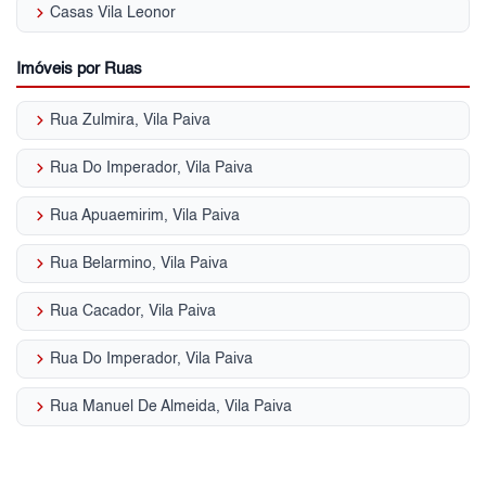
keyboard_arrow_right
Casas Vila Leonor
Imóveis por Ruas
keyboard_arrow_right
Rua Zulmira, Vila Paiva
keyboard_arrow_right
Rua Do Imperador, Vila Paiva
keyboard_arrow_right
Rua Apuaemirim, Vila Paiva
keyboard_arrow_right
Rua Belarmino, Vila Paiva
keyboard_arrow_right
Rua Cacador, Vila Paiva
keyboard_arrow_right
Rua Do Imperador, Vila Paiva
keyboard_arrow_right
Rua Manuel De Almeida, Vila Paiva