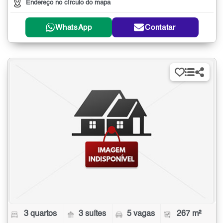
Endereço no círculo do mapa
WhatsApp
Contatar
3 quartos
3 suítes
5 vagas
267 m²