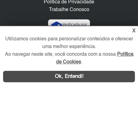
Política de Privacidade
Trabalhe Conosco
Verificada por
X
Utilizamos cookies para personalizar conteúdos e oferecer
Redes Sociais
uma melhor experiência.
Ao navegar neste site, você concorda com a nossa
Política
de Cookies
.
Ok, Entendi!
Área exclusiva aos anunciantes,
acesse sua conta: