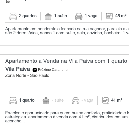
2 quartos
1 suíte
1 vaga
45 m²
Apartamento em condomínio fechado na rua caçador, paralelo a a
são 2 dormitórios, sendo 1 com suíte, sala, cozinha, banheiro, 1 v
Apartamento à Venda na Vila Paiva com 1 quarto 
Vila Paiva
-
Próximo Carandiru
Zona Norte - São Paulo
1 quarto
- suíte
- vaga
41 m²
Excelente oportunidade para quem busca conforto, praticidade e l
estratégica. apartamento à venda com 41 m², distribuídos em um 
aconche...