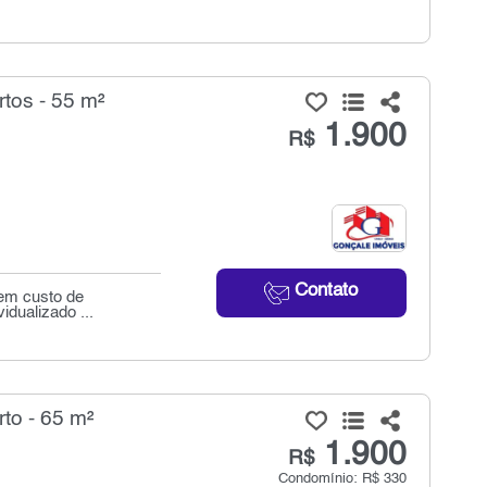
tos - 55 m²
1.900
R$
Contato
sem custo de
dualizado ...
to - 65 m²
1.900
R$
Condomínio: R$ 330