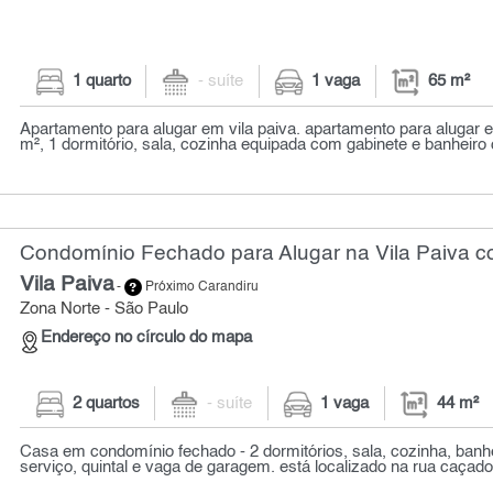
1 quarto
- suíte
1 vaga
65 m²
Apartamento para alugar em vila paiva. apartamento para alugar 
m², 1 dormitório, sala, cozinha equipada com gabinete e banheiro
Condomínio Fechado para Alugar na Vila Paiva co
Vila Paiva
-
Próximo Carandiru
Zona Norte - São Paulo
Endereço no círculo do mapa
2 quartos
- suíte
1 vaga
44 m²
Casa em condomínio fechado - 2 dormitórios, sala, cozinha, banhe
serviço, quintal e vaga de garagem. está localizado na rua caçador 