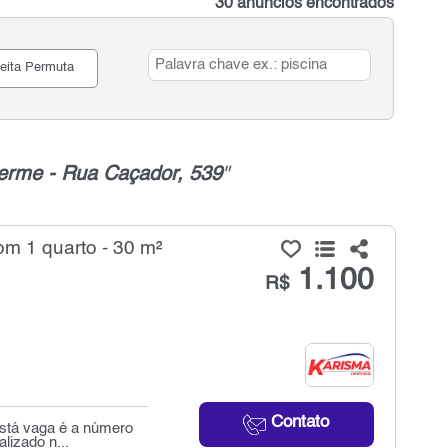
30 anúncios encontrados
eita Permuta
herme - Rua Caçador, 539
"
m 1 quarto - 30 m²
1.100
R$
Contato
stá vaga é a número
lizado n...