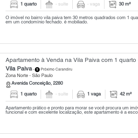
1 quarto
- suíte
- vaga
30 m²
O imóvel no bairro vila paiva tem 30 metros quadrados com 1 quar
em um condomínio fechado. é mobiliado.
Apartamento à Venda na Vila Paiva com 1 quarto 
Vila Paiva
-
Próximo Carandiru
Zona Norte - São Paulo
Avenida Conceição, 2280
1 quarto
- suíte
1 vaga
42 m²
Apartamento prático e pronto para morar se você procura um imóv
funcional e com excelente localização, este apartamento é a escol