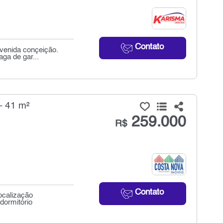
Contato
venida conçeição.
aga de gar...
- 41 m²
259.000
R$
Contato
ocalização
dormitório