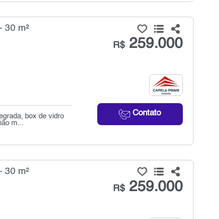
- 30 m²
259.000
R$
Contato
egrada, box de vidro
ião m...
- 30 m²
259.000
R$