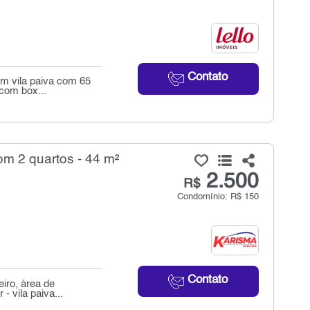
Contato
em vila paiva com 65
 com box...
m 2 quartos - 44 m²
2.500
R$
Condomínio: R$ 150
Contato
iro, área de
- vila paiva...