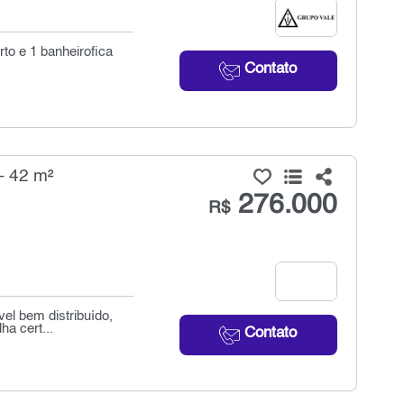
to e 1 banheirofica
Contato
- 42 m²
276.000
R$
el bem distribuído,
ha cert...
Contato