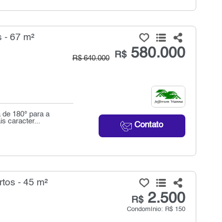
 - 67 m²
580.000
R$
R$ 640.000
 de 180° para a
s caracter...
Contato
tos - 45 m²
2.500
R$
Condomínio: R$ 150