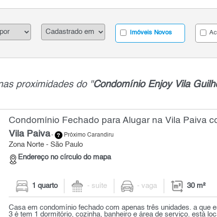
Imóveis Novos
Ac
nas proximidades do "
Condomínio Enjoy Vila Guil
Condomínio Fechado para Alugar na Vila Paiva co
Vila Paiva
-
Próximo Carandiru
Zona Norte - São Paulo
Endereço no círculo do mapa
1 quarto
- suíte
- vaga
30 m²
Casa em condomínio fechado com apenas três unidades. a que e
3 é tem 1 dormitório, cozinha, banheiro e área de serviço. está loca