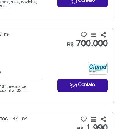
Contato
tos, sala, cozinha,
a - ...
7 m²
700.000
R$
²
Contato
 167 metros de
cozinha, 02 ...
tos - 44 m²
1.990