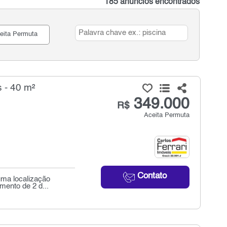
185 anúncios encontrados
eita Permuta
 - 40 m²
349.000
R$
Aceita Permuta
Contato
uma localização
mento de 2 d...