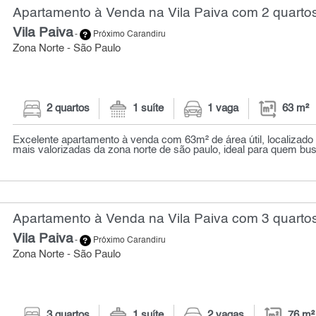
Apartamento à Venda na Vila Paiva com 2 quartos
Vila Paiva
-
Próximo Carandiru
Zona Norte - São Paulo
2 quartos
1 suíte
1 vaga
63 m²
Excelente apartamento à venda com 63m² de área útil, localizad
mais valorizadas da zona norte de são paulo, ideal para quem bus
Apartamento à Venda na Vila Paiva com 3 quartos
Vila Paiva
-
Próximo Carandiru
Zona Norte - São Paulo
3 quartos
1 suíte
2 vagas
76 m²