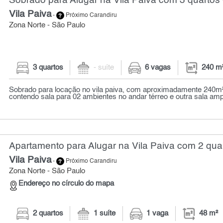
Sobrado para Alugar na Vila Paiva com 3 quartos 
Vila Paiva
-
Próximo Carandiru
Zona Norte - São Paulo
3 quartos
- suíte
6 vagas
240 m
Sobrado para locação no vila paiva, com aproximadamente 240m²
contendo sala para 02 ambientes no andar térreo e outra sala amp
Apartamento para Alugar na Vila Paiva com 2 quar
Vila Paiva
-
Próximo Carandiru
Zona Norte - São Paulo
Endereço no círculo do mapa
2 quartos
1 suíte
1 vaga
48 m²