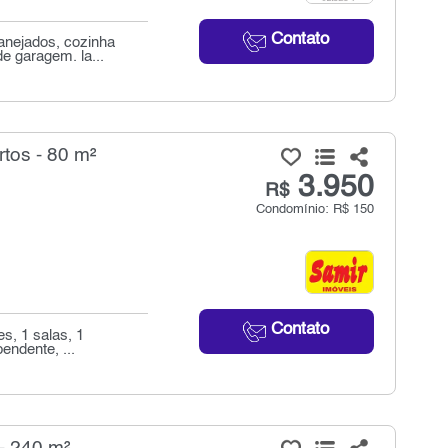
Contato
anejados, cozinha
e garagem. la...
tos - 80 m²
3.950
R$
Condomínio: R$ 150
Contato
s, 1 salas, 1
endente, ...