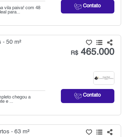
Contato
a vila paiva! com 48
al para...
 - 50 m²
465.000
R$
Contato
mpleto chegou a
e e ...
tos - 63 m²