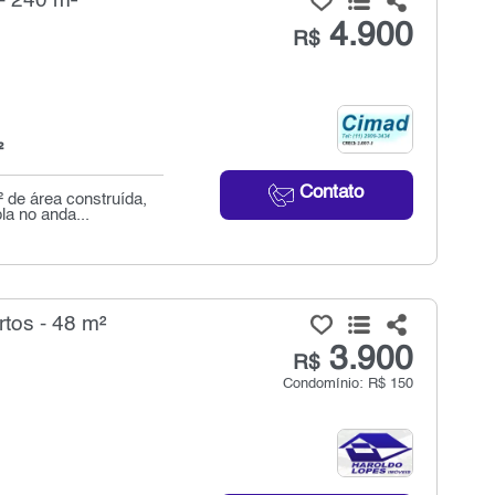
- 240 m²
4.900
R$
²
Contato
 de área construída,
la no anda...
tos - 48 m²
3.900
R$
Condomínio: R$ 150