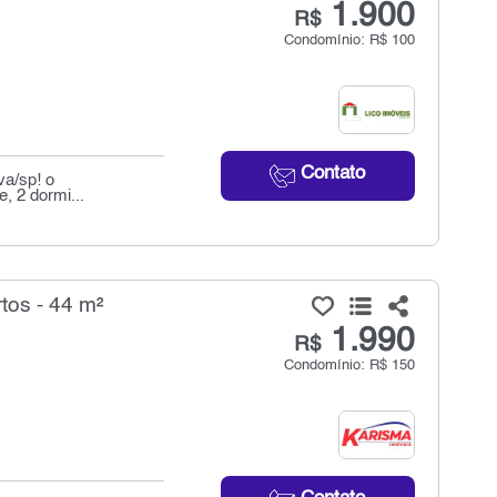
1.900
R$
Condomínio: R$ 100
Contato
va/sp! o
, 2 dormi...
tos - 44 m²
1.990
R$
Condomínio: R$ 150