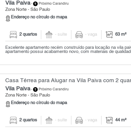
Vila Paiva
-
Próximo Carandiru
Zona Norte - São Paulo
Endereço no círculo do mapa
2 quartos
- suíte
- vaga
63 m²
Excelente apartamento recém construído para locação na vila pai
apartamento possui acabamento novo, com materiais de qualidade
Casa Térrea para Alugar na Vila Paiva com 2 quar
Vila Paiva
-
Próximo Carandiru
Zona Norte - São Paulo
Endereço no círculo do mapa
2 quartos
- suíte
- vaga
44 m²