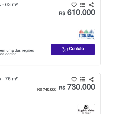
 - 63 m²
610.000
R$
Contato
o em uma das regiões
ca confor...
 - 76 m²
730.000
R$
R$ 740.000