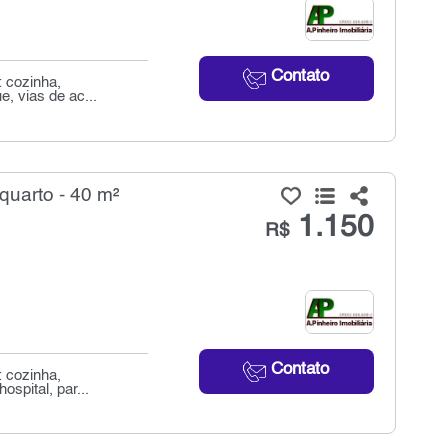
Contato
: cozinha,
e, vias de ac...
quarto - 40 m²
1.150
R$
Contato
: cozinha,
ospital, par...