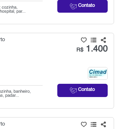
Contato
: cozinha,
ospital, par...
rto
1.400
R$
Contato
ozinha, banheiro,
s, padar...
rto