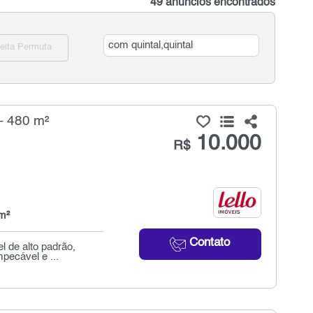
49 anúncios encontrados
eita Permuta
- 480 m²
10.000
R$
m²
Contato
l de alto padrão,
pecável e ...