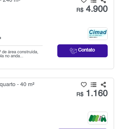
- 240 m²
4.900
R$
²
Contato
 de área construída,
la no anda...
quarto - 40 m²
1.160
R$