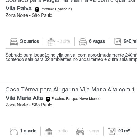
Sobrado para Alugar na Vila Paiva com 3 quartos 
Vila Paiva
-
Próximo Carandiru
Zona Norte - São Paulo
3 quartos
- suíte
6 vagas
240 m
Sobrado para locação no vila paiva, com aproximadamente 240m²
contendo sala para 02 ambientes no andar térreo e outra sala amp
Casa Térrea para Alugar na Vila Maria Alta com 1 
Vila Maria Alta
-
Próximo Parque Novo Mundo
Zona Norte - São Paulo
1 quarto
- suíte
- vaga
40 m²