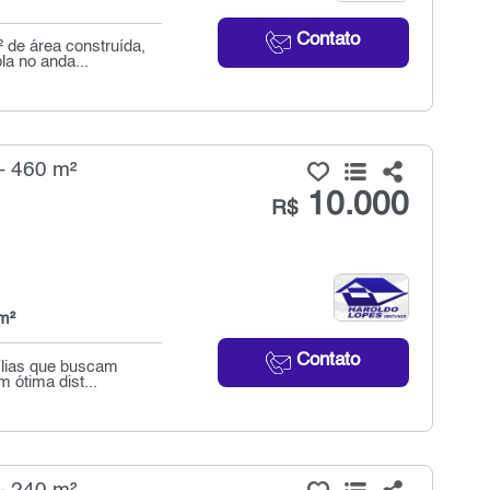
Contato
 de área construída,
la no anda...
- 460 m²
10.000
R$
m²
Contato
ílias que buscam
 ótima dist...