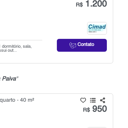
1.200
R$
Contato
 dormitório, sala,
sui out...
a Paiva
"
quarto - 40 m²
950
R$