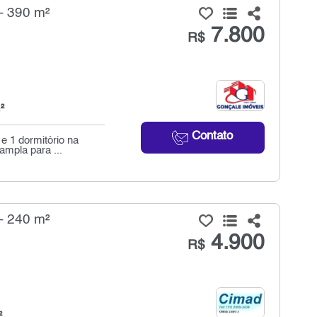
- 390 m²
7.800
R$
²
Contato
e 1 dormitório na
ampla para ...
- 240 m²
4.900
R$
²