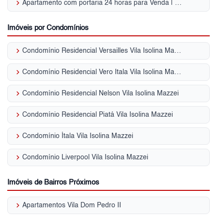
keyboard_arrow_right
Apartamento com portaria 24 horas para Venda | Vila Isolina Mazzei
Imóveis por Condomínios
keyboard_arrow_right
Condomínio Residencial Versailles Vila Isolina Mazzei
keyboard_arrow_right
Condomínio Residencial Vero Itala Vila Isolina Mazzei
keyboard_arrow_right
Condomínio Residencial Nelson Vila Isolina Mazzei
keyboard_arrow_right
Condomínio Residencial Piatá Vila Isolina Mazzei
keyboard_arrow_right
Condomínio Ítala Vila Isolina Mazzei
keyboard_arrow_right
Condomínio Liverpool Vila Isolina Mazzei
Imóveis de Bairros Próximos
keyboard_arrow_right
Apartamentos Vila Dom Pedro II