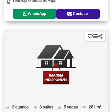
Endereço no círculo do mapa
WhatsApp
Contatar
3 quartos
3 suítes
5 vagas
267 m²