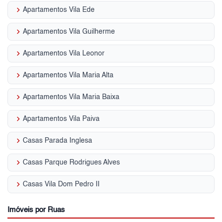
keyboard_arrow_right
Apartamentos Vila Ede
keyboard_arrow_right
Apartamentos Vila Guilherme
keyboard_arrow_right
Apartamentos Vila Leonor
keyboard_arrow_right
Apartamentos Vila Maria Alta
keyboard_arrow_right
Apartamentos Vila Maria Baixa
keyboard_arrow_right
Apartamentos Vila Paiva
keyboard_arrow_right
Casas Parada Inglesa
keyboard_arrow_right
Casas Parque Rodrigues Alves
keyboard_arrow_right
Casas Vila Dom Pedro II
Imóveis por Ruas