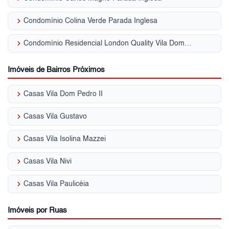
keyboard_arrow_right
Condomínio Colina Verde Parada Inglesa
keyboard_arrow_right
Condomínio Residencial London Quality Vila Dom Pedro II
Imóveis de Bairros Próximos
keyboard_arrow_right
Casas Vila Dom Pedro II
keyboard_arrow_right
Casas Vila Gustavo
keyboard_arrow_right
Casas Vila Isolina Mazzei
keyboard_arrow_right
Casas Vila Nivi
keyboard_arrow_right
Casas Vila Paulicéia
Imóveis por Ruas