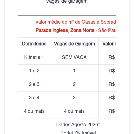
vagas de garagem
Valor médio do m² de Casas e Sobrados
Parada Inglesa
,
Zona Norte
- São Paulo
Dormitórios
Vagas de Garagem
Valor médio m
Kitnet e 1
SEM VAGA
R$ 23,10
1 e 2
1
R$ 22,02
2 e 3
2
R$ 20,86
3 e 4
3
R$ 18,32
4 ou mais
4 ou mais
R$ 20,20
Dados Agosto 2026*
Portal ZN Imóvel