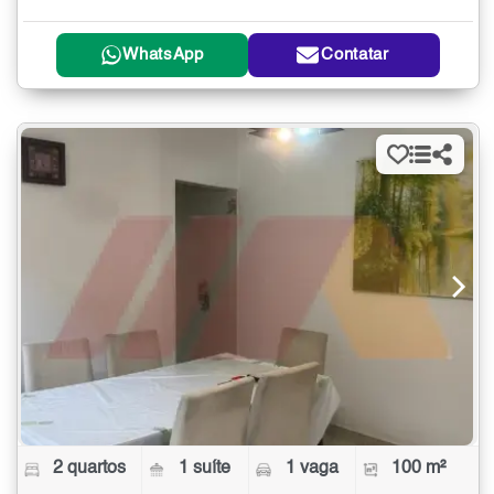
WhatsApp
Contatar
2 quartos
1 suíte
1 vaga
100 m²