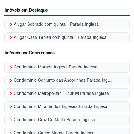
Imóveis em Destaque
keyboard_arrow_right
Alugar Sobrado com quintal | Parada Inglesa
keyboard_arrow_right
Alugar Casa Térrea com quintal | Parada Inglesa
Imóveis por Condomínios
keyboard_arrow_right
Condomínio Morada Inglesa Parada Inglesa
keyboard_arrow_right
Condomínio Conjunto das Andorinhas Parada Inglesa
keyboard_arrow_right
Condomínio Metropolitan Tucuruvi Parada Inglesa
keyboard_arrow_right
Condomínio Mirante dos Ingleses Parada Inglesa
keyboard_arrow_right
Condomínio Cruz De Malta Parada Inglesa
keyboard_arrow_right
Condomínio Carlos Magno Parada Inglesa