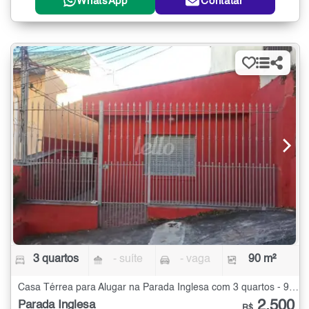
WhatsApp
Contatar
3 quartos
- suíte
- vaga
90 m²
Casa Térrea para Alugar na Parada Inglesa com 3 quartos - 90 m²
2.500
Parada Inglesa
R$