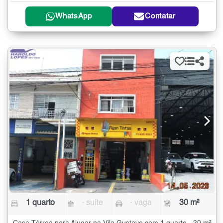
WhatsApp
Contatar
1 quarto
- suíte
- vaga
30 m²