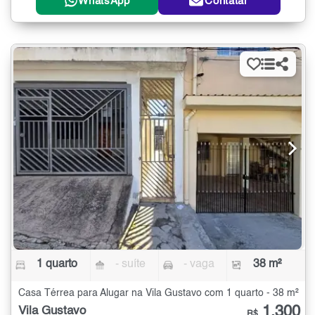
WhatsApp
Contatar
1 quarto
- suíte
- vaga
38 m²
Casa Térrea para Alugar na Vila Gustavo com 1 quarto - 38 m²
1.300
Vila Gustavo
R$