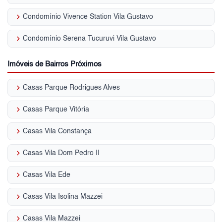
keyboard_arrow_right
Condomínio Vivence Station Vila Gustavo
keyboard_arrow_right
Condomínio Serena Tucuruvi Vila Gustavo
Imóveis de Bairros Próximos
keyboard_arrow_right
Casas Parque Rodrigues Alves
keyboard_arrow_right
Casas Parque Vitória
keyboard_arrow_right
Casas Vila Constança
keyboard_arrow_right
Casas Vila Dom Pedro II
keyboard_arrow_right
Casas Vila Ede
keyboard_arrow_right
Casas Vila Isolina Mazzei
keyboard_arrow_right
Casas Vila Mazzei