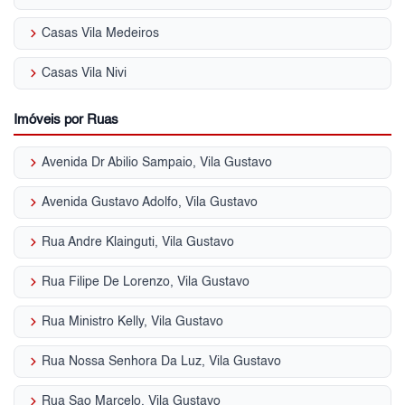
keyboard_arrow_right
Casas Vila Medeiros
keyboard_arrow_right
Casas Vila Nivi
Imóveis por Ruas
keyboard_arrow_right
Avenida Dr Abilio Sampaio, Vila Gustavo
keyboard_arrow_right
Avenida Gustavo Adolfo, Vila Gustavo
keyboard_arrow_right
Rua Andre Klainguti, Vila Gustavo
keyboard_arrow_right
Rua Filipe De Lorenzo, Vila Gustavo
keyboard_arrow_right
Rua Ministro Kelly, Vila Gustavo
keyboard_arrow_right
Rua Nossa Senhora Da Luz, Vila Gustavo
keyboard_arrow_right
Rua Sao Marcelo, Vila Gustavo