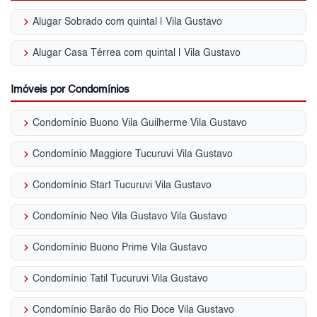
keyboard_arrow_right
Alugar Sobrado com quintal | Vila Gustavo
keyboard_arrow_right
Alugar Casa Térrea com quintal | Vila Gustavo
Imóveis por Condomínios
keyboard_arrow_right
Condomínio Buono Vila Guilherme Vila Gustavo
keyboard_arrow_right
Condomínio Maggiore Tucuruvi Vila Gustavo
keyboard_arrow_right
Condomínio Start Tucuruvi Vila Gustavo
keyboard_arrow_right
Condomínio Neo Vila Gustavo Vila Gustavo
keyboard_arrow_right
Condomínio Buono Prime Vila Gustavo
keyboard_arrow_right
Condomínio Tatil Tucuruvi Vila Gustavo
keyboard_arrow_right
Condomínio Barão do Rio Doce Vila Gustavo