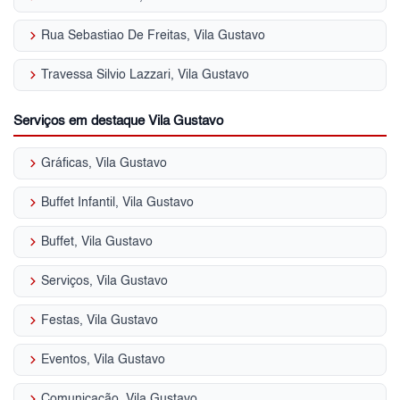
keyboard_arrow_right
Rua Sebastiao De Freitas, Vila Gustavo
keyboard_arrow_right
Travessa Silvio Lazzari, Vila Gustavo
Serviços em destaque Vila Gustavo
keyboard_arrow_right
Gráficas, Vila Gustavo
keyboard_arrow_right
Buffet Infantil, Vila Gustavo
keyboard_arrow_right
Buffet, Vila Gustavo
keyboard_arrow_right
Serviços, Vila Gustavo
keyboard_arrow_right
Festas, Vila Gustavo
keyboard_arrow_right
Eventos, Vila Gustavo
keyboard_arrow_right
Comunicação, Vila Gustavo