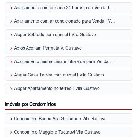
keyboard_arrow_right
Apartamento com portaria 24 horas para Venda | Vila Gustavo
keyboard_arrow_right
Apartamento com ar condicionado para Venda | Vila Gustavo
keyboard_arrow_right
Alugar Sobrado com quintal | Vila Gustavo
keyboard_arrow_right
Aptos Aceitam Permuta V. Gustavo
keyboard_arrow_right
Apartamento minha casa minha vida para Venda | Vila Gustavo
keyboard_arrow_right
Alugar Casa Térrea com quintal | Vila Gustavo
keyboard_arrow_right
Alugar Apartamento no térreo | Vila Gustavo
Imóveis por Condomínios
keyboard_arrow_right
Condomínio Buono Vila Guilherme Vila Gustavo
keyboard_arrow_right
Condomínio Maggiore Tucuruvi Vila Gustavo