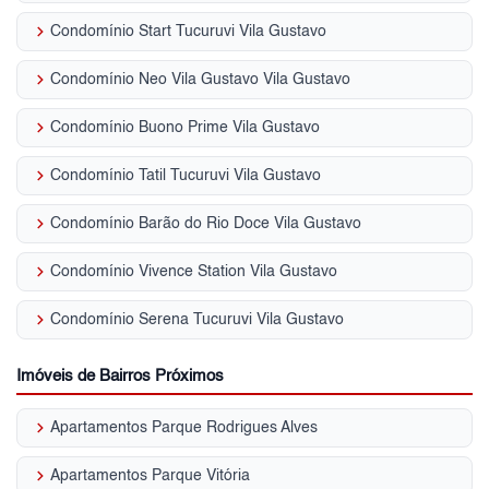
keyboard_arrow_right
Condomínio Start Tucuruvi Vila Gustavo
keyboard_arrow_right
Condomínio Neo Vila Gustavo Vila Gustavo
keyboard_arrow_right
Condomínio Buono Prime Vila Gustavo
keyboard_arrow_right
Condomínio Tatil Tucuruvi Vila Gustavo
keyboard_arrow_right
Condomínio Barão do Rio Doce Vila Gustavo
keyboard_arrow_right
Condomínio Vivence Station Vila Gustavo
keyboard_arrow_right
Condomínio Serena Tucuruvi Vila Gustavo
Imóveis de Bairros Próximos
keyboard_arrow_right
Apartamentos Parque Rodrigues Alves
keyboard_arrow_right
Apartamentos Parque Vitória