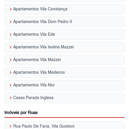
keyboard_arrow_right
Apartamentos Vila Constança
keyboard_arrow_right
Apartamentos Vila Dom Pedro II
keyboard_arrow_right
Apartamentos Vila Ede
keyboard_arrow_right
Apartamentos Vila Isolina Mazzei
keyboard_arrow_right
Apartamentos Vila Mazzei
keyboard_arrow_right
Apartamentos Vila Medeiros
keyboard_arrow_right
Apartamentos Vila Nivi
keyboard_arrow_right
Casas Parada Inglesa
Imóveis por Ruas
keyboard_arrow_right
Rua Paulo De Faria, Vila Gustavo