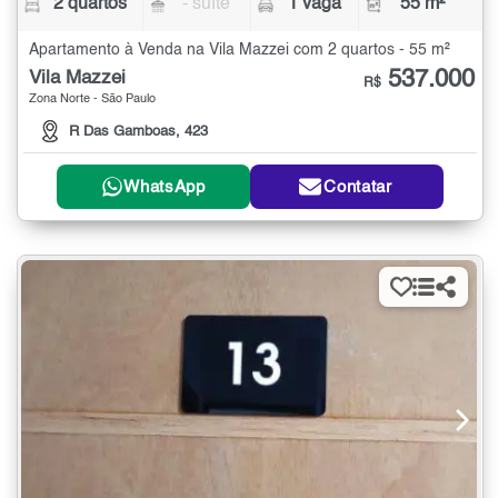
2 quartos
- suíte
1 vaga
55 m²
Apartamento à Venda na Vila Mazzei com 2 quartos - 55 m²
537.000
Vila Mazzei
R$
Zona Norte - São Paulo
R Das Gamboas, 423
WhatsApp
Contatar