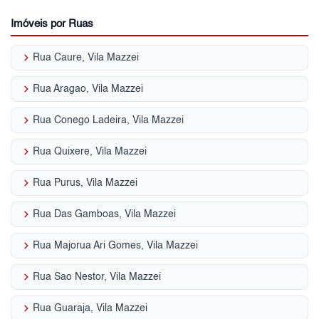
Imóveis por Ruas
keyboard_arrow_right
Rua Caure, Vila Mazzei
keyboard_arrow_right
Rua Aragao, Vila Mazzei
keyboard_arrow_right
Rua Conego Ladeira, Vila Mazzei
keyboard_arrow_right
Rua Quixere, Vila Mazzei
keyboard_arrow_right
Rua Purus, Vila Mazzei
keyboard_arrow_right
Rua Das Gamboas, Vila Mazzei
keyboard_arrow_right
Rua Majorua Ari Gomes, Vila Mazzei
keyboard_arrow_right
Rua Sao Nestor, Vila Mazzei
keyboard_arrow_right
Rua Guaraja, Vila Mazzei