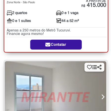
A PARTIR DE
Zona Norte - São Paulo
415.000
R$
2 quartos
0 e 1 vaga
0 e 1 suítes
44 a 52 m²
Apenas a 250 metros do Metrô Tucuruvi.
Financie agora mesmo!
Contatar