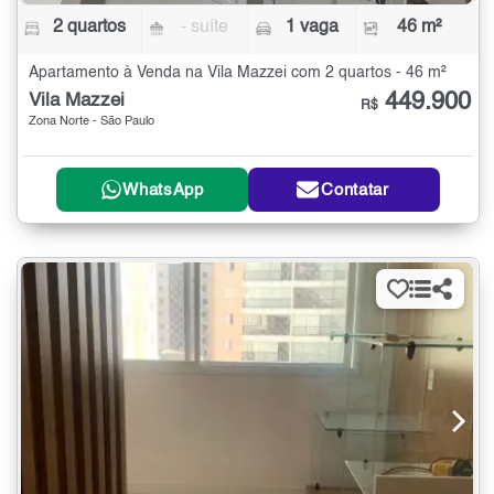
2 quartos
- suíte
1 vaga
46 m²
Apartamento à Venda na Vila Mazzei com 2 quartos - 46 m²
449.900
Vila Mazzei
R$
Zona Norte - São Paulo
WhatsApp
Contatar