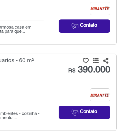
Contato
charmosa casa em
ta para que...
artos - 60 m²
390.000
R$
Contato
ambientes - cozinha -
mento ...