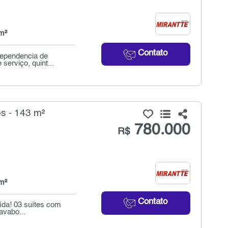
m²
Contato
dependencia de
serviço, quint...
s - 143 m²
780.000
R$
m²
Contato
ída! 03 suítes com
avabo...