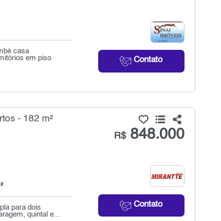
embé casa
itórios em piso
Contato
tos - 182 m²
848.000
R$
²
Contato
pla para dois
agem, quintal e...