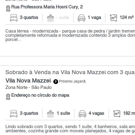
Rua Professora Maria Hosni Cury, 2
3 quartos
- suíte
1 vaga
124 m²
Casa térrea - modernizada - parque casa de pedra / jardim trem
completamente reformada e modernizada contendo 3 amplos dorm
porcel...
Sobrado à Venda na Vila Nova Mazzei com 3 quar
Vila Nova Mazzei
-
Próximo Jaçanã
Zona Norte - São Paulo
Endereço no círculo do mapa
3 quartos
1 suíte
4 vagas
182 m
Lindo sobrado com 3 quartos, sendo 1 suíte, 4 banheiros, sala am
ambientes, cozinha grande com moveis planejados, 4 vagas de gar