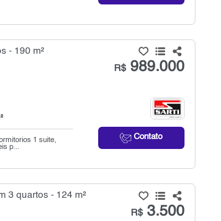
s - 190 m²
989.000
R$
²
Contato
mitorios 1 suite,
s p...
 3 quartos - 124 m²
3.500
R$