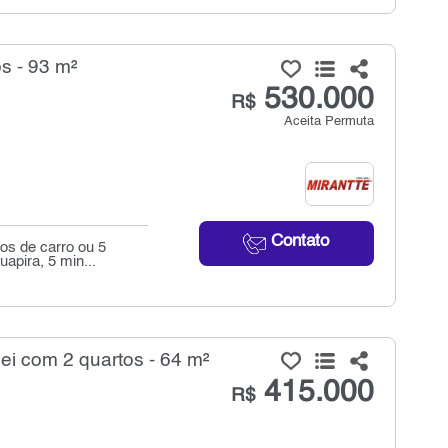
s - 93 m²
530.000
R$
Aceita Permuta
Contato
os de carro ou 5
apira, 5 min...
i com 2 quartos - 64 m²
415.000
R$