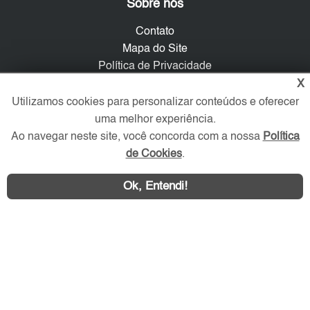
Sobre nós
Contato
Mapa do Site
Política de Privacidade
Trabalhe Conosco
X
Utilizamos cookies para personalizar conteúdos e oferecer
Verificada por
uma melhor experiência.
Ao navegar neste site, você concorda com a nossa
Política
de Cookies
.
Redes Sociais
Ok, Entendi!
Área exclusiva aos anunciantes,