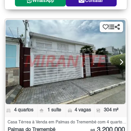
WhatsApp
Contatar
4 quartos
1 suíte
4 vagas
304 m²
Casa Térrea à Venda em Palmas do Tremembé com 4 quartos - 304 m²
3.200.000
Palmas do Tremembé