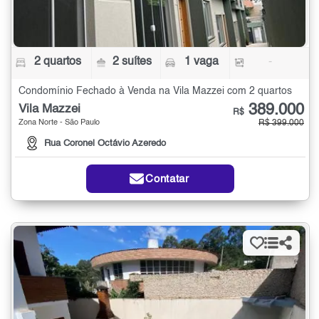
2 quartos
2 suítes
1 vaga
-
Condomínio Fechado à Venda na Vila Mazzei com 2 quartos
389.000
Vila Mazzei
R$
Zona Norte - São Paulo
R$ 399.000
Rua Coronel Octávio Azeredo
Contatar