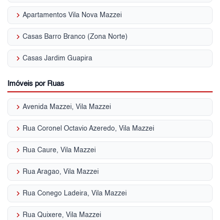
keyboard_arrow_right
Apartamentos Vila Nova Mazzei
keyboard_arrow_right
Casas Barro Branco (Zona Norte)
keyboard_arrow_right
Casas Jardim Guapira
Imóveis por Ruas
keyboard_arrow_right
Avenida Mazzei, Vila Mazzei
keyboard_arrow_right
Rua Coronel Octavio Azeredo, Vila Mazzei
keyboard_arrow_right
Rua Caure, Vila Mazzei
keyboard_arrow_right
Rua Aragao, Vila Mazzei
keyboard_arrow_right
Rua Conego Ladeira, Vila Mazzei
keyboard_arrow_right
Rua Quixere, Vila Mazzei