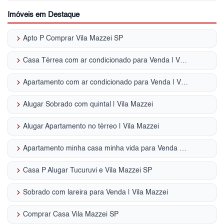
Imóveis em Destaque
keyboard_arrow_right
Apto P Comprar Vila Mazzei SP
keyboard_arrow_right
Casa Térrea com ar condicionado para Venda | Vila Mazzei
keyboard_arrow_right
Apartamento com ar condicionado para Venda | Vila Mazzei
keyboard_arrow_right
Alugar Sobrado com quintal | Vila Mazzei
keyboard_arrow_right
Alugar Apartamento no térreo | Vila Mazzei
keyboard_arrow_right
Apartamento minha casa minha vida para Venda | Vila Mazzei
keyboard_arrow_right
Casa P Alugar Tucuruvi e Vila Mazzei SP
keyboard_arrow_right
Sobrado com lareira para Venda | Vila Mazzei
keyboard_arrow_right
Comprar Casa Vila Mazzei SP