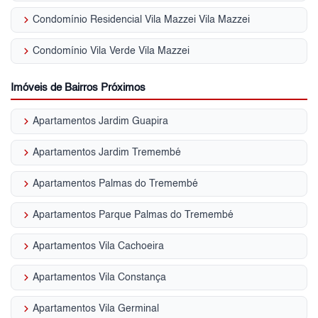
keyboard_arrow_right
Condomínio Residencial Vila Mazzei Vila Mazzei
keyboard_arrow_right
Condomínio Vila Verde Vila Mazzei
Imóveis de Bairros Próximos
keyboard_arrow_right
Apartamentos Jardim Guapira
keyboard_arrow_right
Apartamentos Jardim Tremembé
keyboard_arrow_right
Apartamentos Palmas do Tremembé
keyboard_arrow_right
Apartamentos Parque Palmas do Tremembé
keyboard_arrow_right
Apartamentos Vila Cachoeira
keyboard_arrow_right
Apartamentos Vila Constança
keyboard_arrow_right
Apartamentos Vila Germinal