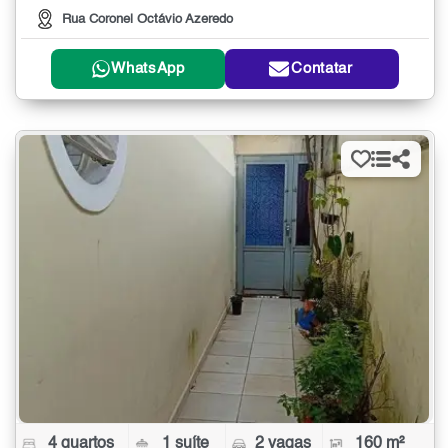
Rua Coronel Octávio Azeredo
WhatsApp
Contatar
4 quartos
1 suíte
2 vagas
160 m²