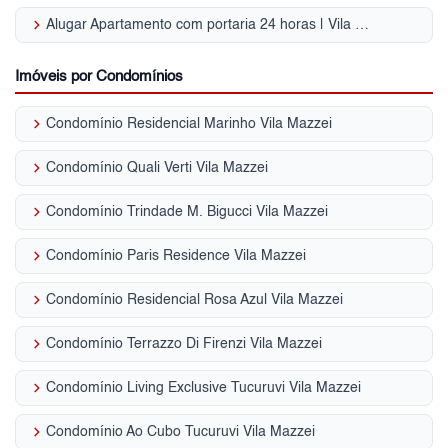
keyboard_arrow_right
Alugar Apartamento com portaria 24 horas | Vila Mazzei
Imóveis por Condomínios
keyboard_arrow_right
Condomínio Residencial Marinho Vila Mazzei
keyboard_arrow_right
Condomínio Quali Verti Vila Mazzei
keyboard_arrow_right
Condomínio Trindade M. Bigucci Vila Mazzei
keyboard_arrow_right
Condomínio Paris Residence Vila Mazzei
keyboard_arrow_right
Condomínio Residencial Rosa Azul Vila Mazzei
keyboard_arrow_right
Condomínio Terrazzo Di Firenzi Vila Mazzei
keyboard_arrow_right
Condomínio Living Exclusive Tucuruvi Vila Mazzei
keyboard_arrow_right
Condomínio Ao Cubo Tucuruvi Vila Mazzei