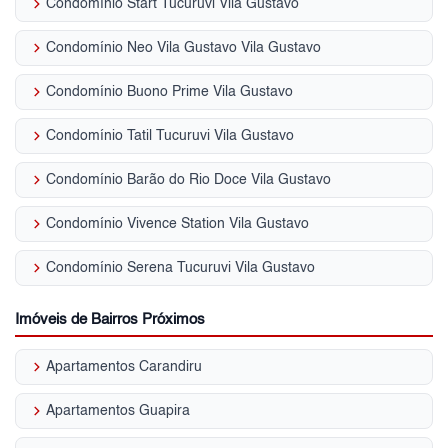
keyboard_arrow_right
Condomínio Start Tucuruvi Vila Gustavo
keyboard_arrow_right
Condomínio Neo Vila Gustavo Vila Gustavo
keyboard_arrow_right
Condomínio Buono Prime Vila Gustavo
keyboard_arrow_right
Condomínio Tatil Tucuruvi Vila Gustavo
keyboard_arrow_right
Condomínio Barão do Rio Doce Vila Gustavo
keyboard_arrow_right
Condomínio Vivence Station Vila Gustavo
keyboard_arrow_right
Condomínio Serena Tucuruvi Vila Gustavo
Imóveis de Bairros Próximos
keyboard_arrow_right
Apartamentos Carandiru
keyboard_arrow_right
Apartamentos Guapira