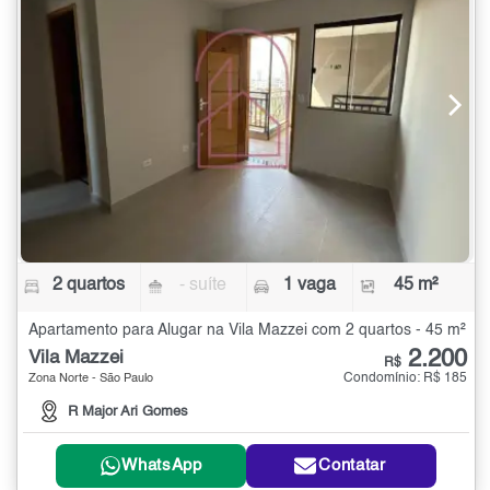
2 quartos
- suíte
1 vaga
45 m²
Apartamento para Alugar na Vila Mazzei com 2 quartos - 45 m²
2.200
Vila Mazzei
R$
Condomínio: R$ 185
Zona Norte - São Paulo
R Major Ari Gomes
WhatsApp
Contatar