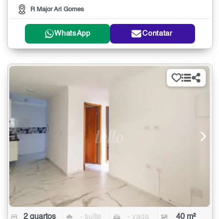
R Major Ari Gomes
WhatsApp
Contatar
2 quartos
- suíte
- vaga
40 m²