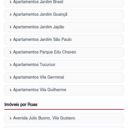
keyboard_arrow_right
Apartamentos Jardim Brasil
keyboard_arrow_right
Apartamentos Jardim Guançã
keyboard_arrow_right
Apartamentos Jardim Japão
keyboard_arrow_right
Apartamentos Jardim São Paulo
keyboard_arrow_right
Apartamentos Parque Edu Chaves
keyboard_arrow_right
Apartamentos Tucuruvi
keyboard_arrow_right
Apartamentos Vila Germinal
keyboard_arrow_right
Apartamentos Vila Guilherme
Imóveis por Ruas
keyboard_arrow_right
Avenida Julio Buono, Vila Gustavo